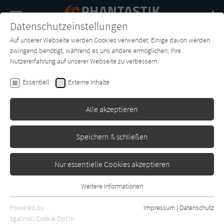
Navigation
Datenschutzeinstellungen
Couch
wechse
Auf unserer Webseite werden Cookies verwendet. Einige davon werden
Buch-
Forum
Charts
News
SUCHE
zwingend benötigt, während es uns andere ermöglichen, Ihre
Entdecker
Nutzererfahrung auf unserer Webseite zu verbessern.
Will Self
Essentiell
Externe Inhalte
Cock und Bull
Alle akzeptieren
List
Erschienen: Januar 1994
0
Speichern & schließen
Nur essentielle Cookies akzeptieren
Weitere Informationen
Essentiell
Essentielle Cookies werden für grundlegende Funktionen der
Powered by
Impressum
|
Datenschutz
Webseite benötigt. Dadurch ist gewährleistet, dass die Webseite
sgalinski Cookie Opt In