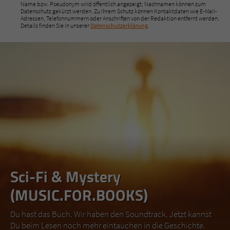
Name bzw. Pseudonym wird öffentlich angezeigt; Nachnamen können zum
Datenschutz gekürzt werden. Zu Ihrem Schutz können Kontaktdaten wie E-Mail-
Adressen, Telefonnummern oder Anschriften von der Redaktion entfernt werden.
Details finden Sie in unserer
Datenschutzerklärung
.
Sci-Fi & Mystery
(MUSIC.FOR.BOOKS)
Du hast das Buch. Wir haben den Soundtrack. Jetzt kannst
Du beim Lesen noch mehr eintauchen in die Geschichte.