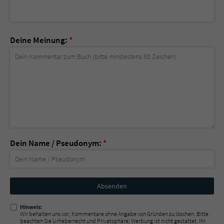
Deine Meinung:
*
Dein Name / Pseudonym:
*
Nicht
ausfüllen!
Hinweis:
Wir behalten uns vor, Kommentare ohne Angabe von Gründen zu löschen. Bitte
beachten Sie Urheberrecht und Privatsphäre; Werbung ist nicht gestattet. Ihr