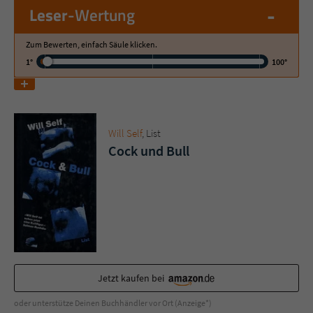
-
Leser
-Wertung
Name
tx_pwcomments_ahash
Zum Bewerten, einfach Säule klicken.
1°
100°
Anbieter
Literatur-Couch Medien GmbH & Co. KG
Laufzeit
1 Jahr
Zweck
Cookie für Kommentare einzelner Buchtitel
Will Self
, List
Cock und Bull
Name
fe_typo_user
Anbieter
Literatur-Couch Medien GmbH & Co. KG
Laufzeit
Session
Dieses Cookie gewährleistet die
Jetzt kaufen bei
Kommunikation der Webseite mit dem
Zweck
Benutzer. Es wird benötigt um z. B. den
oder unterstütze Deinen Buchhändler vor Ort (Anzeige*)