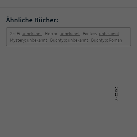
Sicherheitscode des Kontaktformulars zu
überprüfen.
Ähnliche Bücher:
Sci-Fi:
unbekannt
Horror:
unbekannt
Fantasy:
unbekannt
Mystery:
unbekannt
Buchtyp:
unbekannt
Buchtyp:
Roman