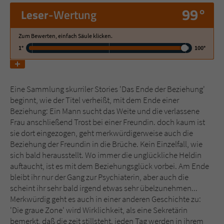
99°
Leser
-Wertung
Name
tx_pwcomments_ahash
Zum Bewerten, einfach Säule klicken.
Anbieter
Literatur-Couch Medien GmbH & Co. KG
1°
100°
Laufzeit
1 Jahr
Eine Sammlung skurriler Stories 'Das Ende der Beziehung'
Zweck
Cookie für Kommentare einzelner Buchtitel
beginnt, wie der Titel verheißt, mit dem Ende einer
Beziehung: Ein Mann sucht das Weite und die verlassene
Frau anschließend Trost bei einer Freundin. doch kaum ist
Name
fe_typo_user
sie dort eingezogen, geht merkwürdigerweise auch die
Beziehung der Freundin in die Brüche. Kein Einzelfall, wie
Anbieter
Literatur-Couch Medien GmbH & Co. KG
sich bald herausstellt. Wo immer die unglückliche Heldin
auftaucht, ist es mit dem Beziehungsglück vorbei. Am Ende
Laufzeit
Session
bleibt ihr nur der Gang zur Psychiaterin, aber auch die
scheint ihr sehr bald irgend etwas sehr übelzunehmen...
Dieses Cookie gewährleistet die
Merkwürdig geht es auch in einer anderen Geschichte zu:
Kommunikation der Webseite mit dem
'Die graue Zone' wird Wirklichkeit, als eine Sekretärin
Zweck
Benutzer. Es wird benötigt um z. B. den
bemerkt, daß die zeit stillsteht. jeden Tag werden in ihrem