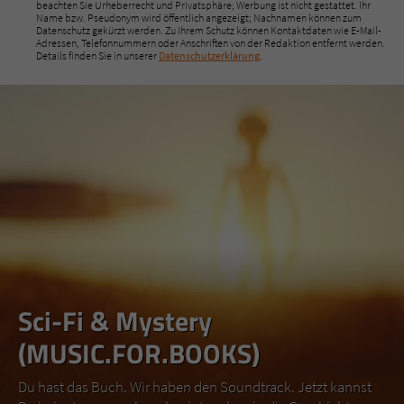
beachten Sie Urheberrecht und Privatsphäre; Werbung ist nicht gestattet. Ihr
Name bzw. Pseudonym wird öffentlich angezeigt; Nachnamen können zum
Datenschutz gekürzt werden. Zu Ihrem Schutz können Kontaktdaten wie E-Mail-
Adressen, Telefonnummern oder Anschriften von der Redaktion entfernt werden.
Details finden Sie in unserer
Datenschutzerklärung
.
Sci-Fi & Mystery
(MUSIC.FOR.BOOKS)
Du hast das Buch. Wir haben den Soundtrack. Jetzt kannst