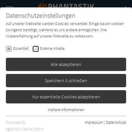
Navigation
Datenschutzeinstellungen
Couch
wechse
Auf unserer Webseite werden Cookies verwendet. Einige davon werden
Buch-
Forum
Charts
News
SUCHE
zwingend benötigt, während es uns andere ermöglichen, Ihre
Entdecker
Nutzererfahrung auf unserer Webseite zu verbessern.
Will Self
Essentiell
Externe Inhalte
Das Ende der Beziehung
Alle akzeptieren
Rowohlt
Erschienen: Januar 1999
0
Speichern & schließen
Nur essentielle Cookies akzeptieren
Weitere Informationen
Essentiell
Essentielle Cookies werden für grundlegende Funktionen der
Powered by
Impressum
|
Datenschutz
Webseite benötigt. Dadurch ist gewährleistet, dass die Webseite
sgalinski Cookie Opt In