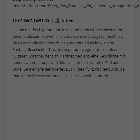
dead.de/dailydead/Diner_des_Grauens._Wir_servieren_Armageddon_m
12.03.2008 14:51:33
kitten
Ich bin das Buch gerade am lesen und kann einfach nicht mehr
davon ablassen, obwohl mich das Cover erst abgeschreckt hat,
da es eher wie ein Kinderbuch aussieht und nicht wie eine
Fantasy-Geschichte. Trotz (oder gerade wegen) der ziemlich
vulgären Sprache, der sich Martinez bedient, eine Geschichte mit
hohem Unterhaltungswert. Man verliebt sich sofort in Earl und
Duke. Sehr empfehlenswertes Buch, ideal für zwischendurch, da
man in der Geschichte ziemlich schnell vorwärtskommt.