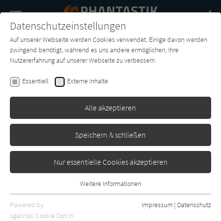
Navigation
Datenschutzeinstellungen
Couch
wechse
Auf unserer Webseite werden Cookies verwendet. Einige davon werden
Buch-
Forum
Charts
News
SUCHE
zwingend benötigt, während es uns andere ermöglichen, Ihre
Entdecker
Nutzererfahrung auf unserer Webseite zu verbessern.
A. Lee Martinez
Essentiell
Externe Inhalte
Diner des Grauens
Alle akzeptieren
Piper
Erschienen: Januar 2006
3
Speichern & schließen
Nur essentielle Cookies akzeptieren
Weitere Informationen
Essentiell
Essentielle Cookies werden für grundlegende Funktionen der
Powered by
Impressum
|
Datenschutz
Webseite benötigt. Dadurch ist gewährleistet, dass die Webseite
sgalinski Cookie Opt In