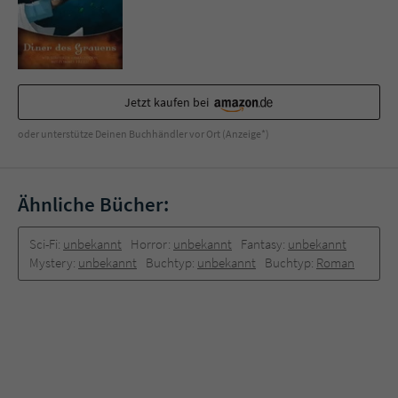
Sicherheitscode des Kontaktformulars zu
überprüfen.
Jetzt kaufen bei
oder unterstütze Deinen Buchhändler vor Ort (Anzeige*)
Ähnliche Bücher:
Sci-Fi:
unbekannt
Horror:
unbekannt
Fantasy:
unbekannt
Mystery:
unbekannt
Buchtyp:
unbekannt
Buchtyp:
Roman