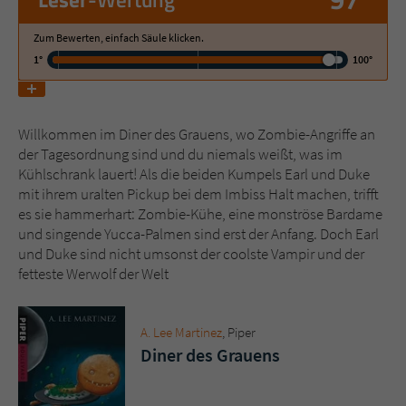
Zum Bewerten, einfach Säule klicken.
Name
tx_pwcomments_ahash
1°
100°
Anbieter
Literatur-Couch Medien GmbH & Co. KG
Laufzeit
1 Jahr
Willkommen im Diner des Grauens, wo Zombie-Angriffe an
der Tagesordnung sind und du niemals weißt, was im
Zweck
Cookie für Kommentare einzelner Buchtitel
Kühlschrank lauert! Als die beiden Kumpels Earl und Duke
mit ihrem uralten Pickup bei dem Imbiss Halt machen, trifft
es sie hammerhart: Zombie-Kühe, eine monströse Bardame
Name
fe_typo_user
und singende Yucca-Palmen sind erst der Anfang. Doch Earl
und Duke sind nicht umsonst der coolste Vampir und der
Anbieter
Literatur-Couch Medien GmbH & Co. KG
fetteste Werwolf der Welt
Laufzeit
Session
A. Lee Martinez
, Piper
Dieses Cookie gewährleistet die
Diner des Grauens
Kommunikation der Webseite mit dem
Zweck
Benutzer. Es wird benötigt um z. B. den