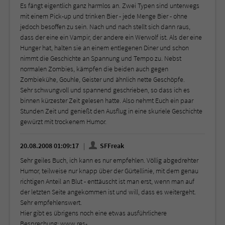
Es fängt eigentlich ganz harmlos an. Zwei Typen sind unterwegs
mit einem Pick-up und trinken Bier - jede Menge Bier - ohne
jedoch besoffen zu sein. Nach und nach stellt sich dann raus,
dass der eine ein Vampir, der andere ein Werwolf ist. Als der eine
Hunger hat, halten sie an einem entlegenen Diner und schon
nimmt die Geschichte an Spannung und Tempo zu. Nebst
normalen Zombies, kämpfen die beiden auch gegen
Zombiekühe, Gouhle, Geister und ähnlich nette Geschöpfe.
Sehr schwungvoll und spannend geschrieben, so dass ich es
binnen kürzester Zeit gelesen hatte. Also nehmt Euch ein paar
Stunden Zeit und genießt den Ausflug in eine skuriele Geschichte
gewürzt mit trockenem Humor.
20.08.2008 01:09:17
SFFreak
Sehr geiles Buch, ich kann es nur empfehlen. Völlig abgedrehter
Humor, teilweise nur knapp über der Gürtellinie, mit dem genau
richtigen Anteil an Blut - enttäuscht ist man erst, wenn man auf
der letzten Seite angekommen ist und will, dass es weitergeht.
Sehr empfehlenswert.
Hier gibt es übrigens noch eine etwas ausführlichere
Besprechung: www.res-