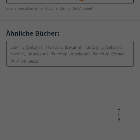
Sicherheitscode des Kontaktformulars zu
überprüfen.
oder unterstütze Deinen Buchhändler vor Ort (Anzeige*)
Ähnliche Bücher:
Sci-Fi:
unbekannt
Horror:
unbekannt
Fantasy:
unbekannt
Mystery:
unbekannt
Buchtyp:
unbekannt
Buchtyp:
Roman
Buchtyp:
Serie