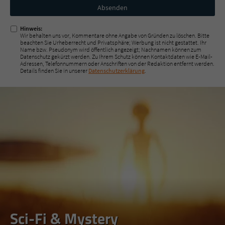
Nicht
ausfüllen!
Hinweis:
Wir behalten uns vor, Kommentare ohne Angabe von Gründen zu löschen. Bitte
beachten Sie Urheberrecht und Privatsphäre; Werbung ist nicht gestattet. Ihr
Name bzw. Pseudonym wird öffentlich angezeigt; Nachnamen können zum
Datenschutz gekürzt werden. Zu Ihrem Schutz können Kontaktdaten wie E-Mail-
Adressen, Telefonnummern oder Anschriften von der Redaktion entfernt werden.
Details finden Sie in unserer
Datenschutzerklärung
.
Sci-Fi & Mystery