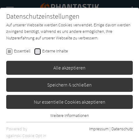
Navigation
Datenschutzeinstellungen
Couch
wechse
Auf unserer Webseite werden Cookies verwendet. Einige davon werden
Buch-
Forum
Charts
News
SUCHE
zwingend benötigt, während es uns andere ermöglichen, Ihre
Entdecker
Nutzererfahrung auf unserer Webseite zu verbessern.
Lin Carter
Essentiell
Externe Inhalte
Die Himmelspiraten von
Callisto
Alle akzeptieren
Goldmann
Erschienen: Januar 1979
0
Speichern & schließen
Nur essentielle Cookies akzeptieren
Weitere Informationen
Essentiell
Essentielle Cookies werden für grundlegende Funktionen der
Powered by
Impressum
|
Datenschutz
Webseite benötigt. Dadurch ist gewährleistet, dass die Webseite
sgalinski Cookie Opt In