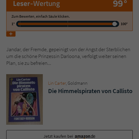
99°
Leser
-Wertung
Name
tx_pwcomments_ahash
Zum Bewerten, einfach Säule klicken.
1°
100°
Anbieter
Literatur-Couch Medien GmbH & Co. KG
Laufzeit
1 Jahr
Jandar, der Fremde, gepeinigt von der Angst der Sterblichen
um die schöne Prinzessin Darloona, verfolgt weiter seinen
Zweck
Cookie für Kommentare einzelner Buchtitel
Plan, sie zu befreien...
Name
fe_typo_user
Lin Carter
, Goldmann
Die Himmelspiraten von Callisto
Anbieter
Literatur-Couch Medien GmbH & Co. KG
Laufzeit
Session
Dieses Cookie gewährleistet die
Kommunikation der Webseite mit dem
Zweck
Benutzer. Es wird benötigt um z. B. den
Jetzt kaufen bei