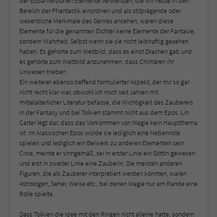
der Edda-Versionen Elemente verwenden, die wir heute in den
Bereich der Phantastik einordnen und als stilprägende oder
wesentliche Merkmale des Genres ansehen, waren diese
Elemente für die genannten Dichter keine Elemente der Fantasie,
sondern Wahrheit. Selbst wenn sie sie nicht leibhaftig gesehen
haben. Es gehörte zum Weltbild, dass es einst Drachen gab und
es gehörte zum Weltbild anzunehmen, dass Chimären ihr
Unwesen trieben.
Ein weiterer ebenso treffend formulierter Aspekt, der mir so gar
nicht recht klar war, obwohl ich mich seit Jahren mit
mittelalterlicher Literatur befasse, die Wichtigkeit des Zauberers
in der Fantasy und bei Tolkien stammt nicht aus dem Epos. Lin
Carter legt dar, dass das Vorkommen von Magie kein Hauptthema
ist. Im klassischen Epos würde sie lediglich eine Nebenrolle
spielen und lediglich ein Beiwerk zu anderen Elementen sein.
Circe, meinte er sinngemäß, sei in erster Linie ein Göttin gewesen
und erst in zweiter Linie eine Zauberin. Die meisten anderen
Figuren, die als Zauberer interpretiert werden könnten, waren
Astrologen, Seher, Weise etc., bei denen Magie nur am Rande eine
Rolle spielte.
Dass Tolkien die Idee mit den Ringen nicht alleine hatte, sondern