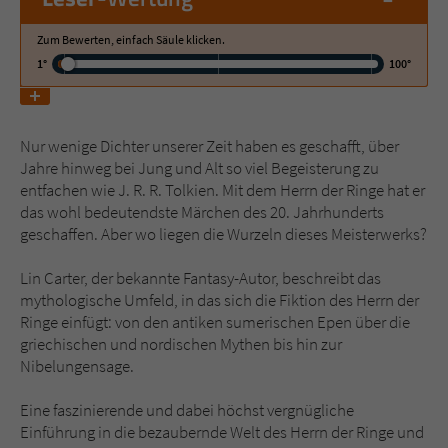
Zum Bewerten, einfach Säule klicken.
Name
tx_pwcomments_ahash
1°
100°
Anbieter
Literatur-Couch Medien GmbH & Co. KG
Laufzeit
1 Jahr
Nur wenige Dichter unserer Zeit haben es geschafft, über
Jahre hinweg bei Jung und Alt so viel Begeisterung zu
Zweck
Cookie für Kommentare einzelner Buchtitel
entfachen wie J. R. R. Tolkien. Mit dem Herrn der Ringe hat er
das wohl bedeutendste Märchen des 20. Jahrhunderts
geschaffen. Aber wo liegen die Wurzeln dieses Meisterwerks?
Name
fe_typo_user
Lin Carter, der bekannte Fantasy-Autor, beschreibt das
Anbieter
Literatur-Couch Medien GmbH & Co. KG
mythologische Umfeld, in das sich die Fiktion des Herrn der
Ringe einfügt: von den antiken sumerischen Epen über die
griechischen und nordischen Mythen bis hin zur
Laufzeit
Session
Nibelungensage.
Dieses Cookie gewährleistet die
Eine faszinierende und dabei höchst vergnügliche
Kommunikation der Webseite mit dem
Einführung in die bezaubernde Welt des Herrn der Ringe und
Zweck
Benutzer. Es wird benötigt um z. B. den