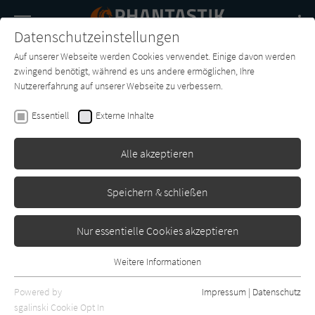
Navigation
Datenschutzeinstellungen
Couch
wechse
Auf unserer Webseite werden Cookies verwendet. Einige davon werden
Buch-
Forum
Charts
News
SUCHE
zwingend benötigt, während es uns andere ermöglichen, Ihre
Entdecker
Nutzererfahrung auf unserer Webseite zu verbessern.
Lin Carter
Essentiell
Externe Inhalte
Tolkiens Universum
Alle akzeptieren
List
Erschienen: Januar 2002
1
Speichern & schließen
Nur essentielle Cookies akzeptieren
Weitere Informationen
Essentiell
Essentielle Cookies werden für grundlegende Funktionen der
Powered by
Impressum
|
Datenschutz
Webseite benötigt. Dadurch ist gewährleistet, dass die Webseite
sgalinski Cookie Opt In