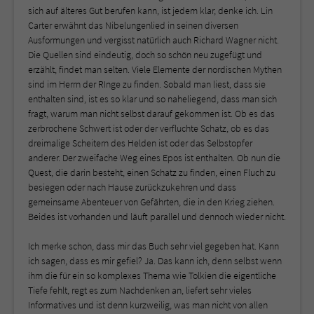
sich auf älteres Gut berufen kann, ist jedem klar, denke ich. Lin
Carter erwähnt das Nibelungenlied in seinen diversen
Ausformungen und vergisst natürlich auch Richard Wagner nicht.
Die Quellen sind eindeutig, doch so schön neu zugefügt und
erzählt, findet man selten. Viele Elemente der nordischen Mythen
sind im Herrn der RInge zu finden. Sobald man liest, dass sie
enthalten sind, ist es so klar und so naheliegend, dass man sich
fragt, warum man nicht selbst darauf gekommen ist. Ob es das
zerbrochene Schwert ist oder der verfluchte Schatz, ob es das
dreimalige Scheitern des Helden ist oder das Selbstopfer
anderer. Der zweifache Weg eines Epos ist enthalten. Ob nun die
Quest, die darin besteht, einen Schatz zu finden, einen Fluch zu
besiegen oder nach Hause zurückzukehren und dass
gemeinsame Abenteuer von Gefährten, die in den Krieg ziehen.
Beides ist vorhanden und läuft parallel und dennoch wieder nicht.
Ich merke schon, dass mir das Buch sehr viel gegeben hat. Kann
ich sagen, dass es mir gefiel? Ja. Das kann ich, denn selbst wenn
ihm die für ein so komplexes Thema wie Tolkien die eigentliche
Tiefe fehlt, regt es zum Nachdenken an, liefert sehr vieles
Informatives und ist denn kurzweilig, was man nicht von allen