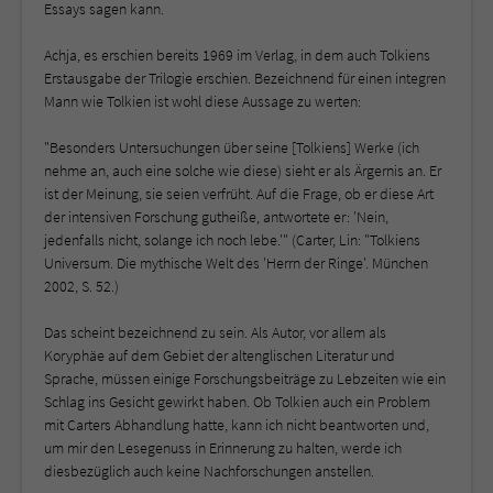
Essays sagen kann.
Achja, es erschien bereits 1969 im Verlag, in dem auch Tolkiens
Erstausgabe der Trilogie erschien. Bezeichnend für einen integren
Mann wie Tolkien ist wohl diese Aussage zu werten:
"Besonders Untersuchungen über seine [Tolkiens] Werke (ich
nehme an, auch eine solche wie diese) sieht er als Ärgernis an. Er
ist der Meinung, sie seien verfrüht. Auf die Frage, ob er diese Art
der intensiven Forschung gutheiße, antwortete er: 'Nein,
jedenfalls nicht, solange ich noch lebe.'" (Carter, Lin: "Tolkiens
Universum. Die mythische Welt des 'Herrn der Ringe'. München
2002, S. 52.)
Das scheint bezeichnend zu sein. Als Autor, vor allem als
Koryphäe auf dem Gebiet der altenglischen Literatur und
Sprache, müssen einige Forschungsbeiträge zu Lebzeiten wie ein
Schlag ins Gesicht gewirkt haben. Ob Tolkien auch ein Problem
mit Carters Abhandlung hatte, kann ich nicht beantworten und,
um mir den Lesegenuss in Erinnerung zu halten, werde ich
diesbezüglich auch keine Nachforschungen anstellen.