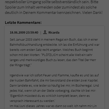
respektvoller Umgang sollte selbstverständlich sein. Bitte
Spoiler zum Inhalt vermeiden oder zumindest als solche
deutlich in Deinem Kommentar kennzeichnen. Vielen Dank!
Letzte Kommentare:
18.06.2009 23:59:40
Ricarda
Seit Januar 2003 steht in meinem Regal ein Buch, das ich in einer
Bahnhofsbuchhandlung entdeckte. Ich las die Einführung und war
bereits vom ersten Satz recht angetan. Welches Buch beginnt
schon mit den Worten: "PLÖTZLICH scheint alle Welt ein sehr
langes und merkwürdiges Buch zu lesen, das den Titel Der Herr
der Ringe trägt."
Irgendwie war ich sofort Feuer und Flamme, kaufte es und las auf
der kurzen Bahnfahrt, die mir bevorstand die ersten zwei Kapitel.
Dann landete es, wie leider so häufig bei mir, im Bücherregal. Und
jedes Mal, wenn ich an der Stelle vorbeiging, dachte ich bei mir:
'Eigentlich müsstest du es wirklich komplett lesen, denn es
versprach interessant zu werden.'
Im Mai/Juni dieses Jahres war es dann so weit. Ich nahm mir Lin