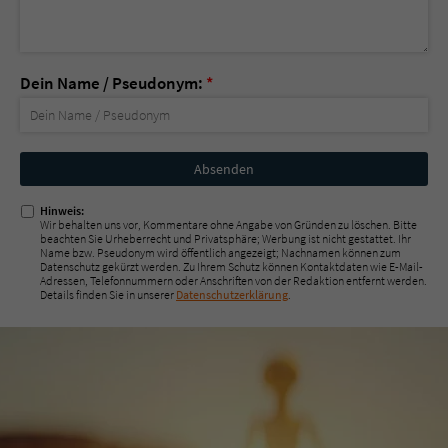
Dein Name / Pseudonym:
*
Nicht
ausfüllen!
Hinweis:
Wir behalten uns vor, Kommentare ohne Angabe von Gründen zu löschen. Bitte
beachten Sie Urheberrecht und Privatsphäre; Werbung ist nicht gestattet. Ihr
Name bzw. Pseudonym wird öffentlich angezeigt; Nachnamen können zum
Datenschutz gekürzt werden. Zu Ihrem Schutz können Kontaktdaten wie E-Mail-
Adressen, Telefonnummern oder Anschriften von der Redaktion entfernt werden.
Details finden Sie in unserer
Datenschutzerklärung
.