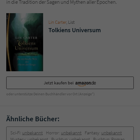
in die Tradition der Sagen und Mythen aller Epochen.
Sicherheitscode des Kontaktformulars zu
überprüfen.
Lin Carter
, List
Tolkiens Universum
Jetzt kaufen bei
oder unterstütze Deinen Buchhändler vor Ort (Anzeige*)
Ähnliche Bücher:
Sci-Fi:
unbekannt
Horror:
unbekannt
Fantasy:
unbekannt
Mystery:
unbekannt
Buchtyp:
unbekannt
Buchtyp:
Roman