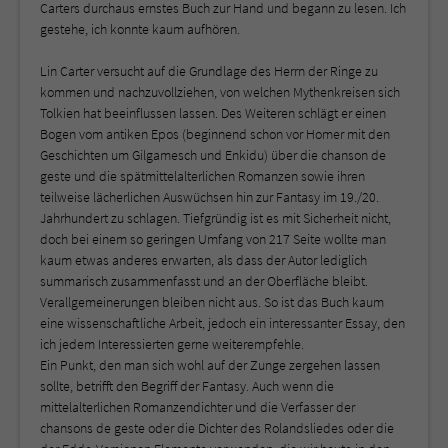
Carters durchaus ernstes Buch zur Hand und begann zu lesen. Ich
gestehe, ich konnte kaum aufhören.
Lin Carter versucht auf die Grundlage des Herrn der Ringe zu
kommen und nachzuvollziehen, von welchen Mythenkreisen sich
Tolkien hat beeinflussen lassen. Des Weiteren schlägt er einen
Bogen vom antiken Epos (beginnend schon vor Homer mit den
Geschichten um Gilgamesch und Enkidu) über die chanson de
geste und die spätmittelalterlichen Romanzen sowie ihren
teilweise lächerlichen Auswüchsen hin zur Fantasy im 19./20.
Jahrhundert zu schlagen. Tiefgründig ist es mit Sicherheit nicht,
doch bei einem so geringen Umfang von 217 Seite wollte man
kaum etwas anderes erwarten, als dass der Autor lediglich
summarisch zusammenfasst und an der Oberfläche bleibt.
Verallgemeinerungen bleiben nicht aus. So ist das Buch kaum
eine wissenschaftliche Arbeit, jedoch ein interessanter Essay, den
ich jedem Interessierten gerne weiterempfehle.
Ein Punkt, den man sich wohl auf der Zunge zergehen lassen
sollte, betrifft den Begriff der Fantasy. Auch wenn die
mittelalterlichen Romanzendichter und die Verfasser der
chansons de geste oder die Dichter des Rolandsliedes oder die