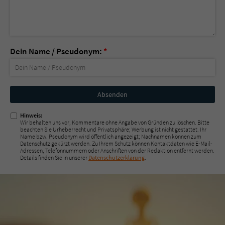
Dein Name / Pseudonym:
*
Nicht
ausfüllen!
Hinweis:
Wir behalten uns vor, Kommentare ohne Angabe von Gründen zu löschen. Bitte
beachten Sie Urheberrecht und Privatsphäre; Werbung ist nicht gestattet. Ihr
Name bzw. Pseudonym wird öffentlich angezeigt; Nachnamen können zum
Datenschutz gekürzt werden. Zu Ihrem Schutz können Kontaktdaten wie E-Mail-
Adressen, Telefonnummern oder Anschriften von der Redaktion entfernt werden.
Details finden Sie in unserer
Datenschutzerklärung
.