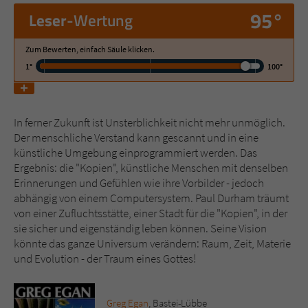
95°
Leser
-Wertung
Name
tx_pwcomments_ahash
Zum Bewerten, einfach Säule klicken.
Anbieter
Literatur-Couch Medien GmbH & Co. KG
1°
100°
Laufzeit
1 Jahr
In ferner Zukunft ist Unsterblichkeit nicht mehr unmöglich.
Zweck
Cookie für Kommentare einzelner Buchtitel
Der menschliche Verstand kann gescannt und in eine
künstliche Umgebung einprogrammiert werden. Das
Ergebnis: die "Kopien", künstliche Menschen mit denselben
Name
fe_typo_user
Erinnerungen und Gefühlen wie ihre Vorbilder - jedoch
abhängig von einem Computersystem. Paul Durham träumt
Anbieter
Literatur-Couch Medien GmbH & Co. KG
von einer Zufluchtsstätte, einer Stadt für die "Kopien", in der
sie sicher und eigenständig leben können. Seine Vision
Laufzeit
Session
könnte das ganze Universum verändern: Raum, Zeit, Materie
und Evolution - der Traum eines Gottes!
Dieses Cookie gewährleistet die
Kommunikation der Webseite mit dem
Zweck
Benutzer. Es wird benötigt um z. B. den
Greg Egan
, Bastei-Lübbe