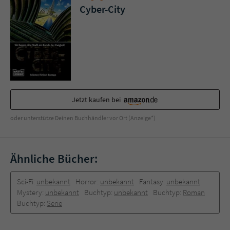
Sicherheitscode des Kontaktformulars zu
Cyber-City
überprüfen.
Jetzt kaufen bei
oder unterstütze Deinen Buchhändler vor Ort (Anzeige*)
Ähnliche Bücher:
Sci-Fi:
unbekannt
Horror:
unbekannt
Fantasy:
unbekannt
Mystery:
unbekannt
Buchtyp:
unbekannt
Buchtyp:
Roman
Buchtyp:
Serie