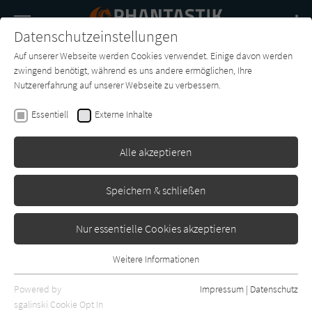
Navigation
Datenschutzeinstellungen
Couch
wechse
Auf unserer Webseite werden Cookies verwendet. Einige davon werden
Buch-
Forum
Charts
News
SUCHE
zwingend benötigt, während es uns andere ermöglichen, Ihre
Entdecker
Nutzererfahrung auf unserer Webseite zu verbessern.
Greg Egan
Essentiell
Externe Inhalte
Cyber-City
Alle akzeptieren
Bastei-Lübbe
Erschienen: Januar 1995
0
Speichern & schließen
Nur essentielle Cookies akzeptieren
Weitere Informationen
Essentiell
Essentielle Cookies werden für grundlegende Funktionen der
Powered by
Impressum
|
Datenschutz
Webseite benötigt. Dadurch ist gewährleistet, dass die Webseite
sgalinski Cookie Opt In