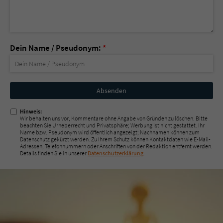
Dein Name / Pseudonym:
*
Nicht
ausfüllen!
Hinweis:
Wir behalten uns vor, Kommentare ohne Angabe von Gründen zu löschen. Bitte
beachten Sie Urheberrecht und Privatsphäre; Werbung ist nicht gestattet. Ihr
Name bzw. Pseudonym wird öffentlich angezeigt; Nachnamen können zum
Datenschutz gekürzt werden. Zu Ihrem Schutz können Kontaktdaten wie E-Mail-
Adressen, Telefonnummern oder Anschriften von der Redaktion entfernt werden.
Details finden Sie in unserer
Datenschutzerklärung
.