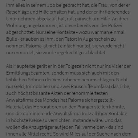
ihm alles in seinem Job beigebracht hat, die Frau, von der er
Ratschläge und Hilfe erhalten hat, und der er ihr florierendes
Unternehmen abgekauft hat, ruft panisch um Hilfe. An ihrer
Wohnung angekommen, ist diese bereits von der Polizei
abgeschottet. Nur seine Kontakte - wozu war man einmal
Bulle - erlauben es ihm, den Tatort in Augenschein zu
nehmen. Paloma ist nicht einfach nur tot, sie wurde nicht
nur ermordet, sie wurde regelrecht geschlachtet.
Als Haupterbe gerät er in der Folgezeit nicht nur ins Visier der
Ermittlungsbeamten, sondern muss sich auch mit den
leiblichen Söhnen der Verstorbenen herumschlagen. Nicht
nur Geld, Immobilien und zwei Rauschiffe umfasst das Erbe,
auch höchst brisante Akten der renommiertesten
Anwaltsfirma des Mondes hat Paloma sichergestellt -
Material, das Honoratioren an den Pranger stellen könnte,
und die dominierende Anwaltsfirma trotz all ihrer Kontakte
in höchste Kreise zu vernichten imstande wäre. Und das
wollen die Anzugträger auf jeden Fall vermeiden - da sind
ihnen alle Mittel recht. So wird Miles auf der Suche nach dem