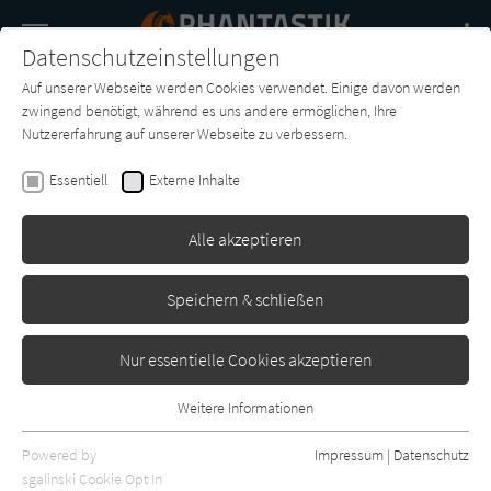
Navigation
Datenschutzeinstellungen
Couch
wechse
Auf unserer Webseite werden Cookies verwendet. Einige davon werden
Buch-
Forum
Charts
News
SUCHE
zwingend benötigt, während es uns andere ermöglichen, Ihre
Entdecker
Nutzererfahrung auf unserer Webseite zu verbessern.
Kristine Kathryn Rusch
Essentiell
Externe Inhalte
Paloma
Alle akzeptieren
Bastei-Lübbe
Erschienen: Januar 2008
0
Speichern & schließen
Nur essentielle Cookies akzeptieren
Weitere Informationen
Essentiell
Essentielle Cookies werden für grundlegende Funktionen der
Powered by
Impressum
|
Datenschutz
Webseite benötigt. Dadurch ist gewährleistet, dass die Webseite
sgalinski Cookie Opt In