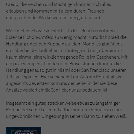
Credo, die Reichen und Mächtigen können sich alles
erlauben und kommen mit allem durch. Freunde
entsprechender Werke werden hier gut bedient.
Was mich nach wie vor stört, ist, dass Rusch aus ihrem
Science Fiction-Umfeld zu wenig macht. Natürlich spielt die
Handlung unter den Kuppeln auf dem Mond, es gibt Aliens
etc. aber beides läuft eher im Hintergrund mit, übernimmt
kaum einmal eine wirklich tragende Rolle im Geschehen. Mit
ein paar wenigen abändernden Pinselstrichen könnte die
Handlung genauso gut in Miami oder San Francisco unserer
Jetztzeit spielen. Hier verschenkt die Autorin Potential, was
angesichts des ersten Romans der Serie, in der sie diese
Ansätze versiert einfließen ließ, nur zu bedauern ist.
Insgesamt ein guter, streckenweise etwas zu langatmiger
Roman der seine Leser mit altbekannten Themata in einer
ungewöhnlichen Umgebung in seinen Bann zu ziehen weiß.