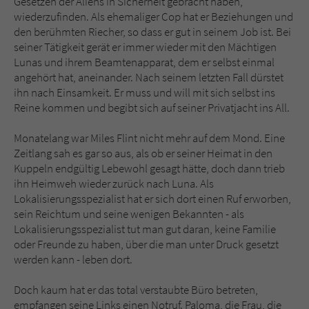
Gesetzen der Aliens in Sicherheit gebracht haben,
Sicherheitscode des Kontaktformulars zu
wiederzufinden. Als ehemaliger Cop hat er Beziehungen und
überprüfen.
den berühmten Riecher, so dass er gut in seinem Job ist. Bei
seiner Tätigkeit gerät er immer wieder mit den Mächtigen
Lunas und ihrem Beamtenapparat, dem er selbst einmal
angehört hat, aneinander. Nach seinem letzten Fall dürstet
ihn nach Einsamkeit. Er muss und will mit sich selbst ins
Reine kommen und begibt sich auf seiner Privatjacht ins All.
Monatelang war Miles Flint nicht mehr auf dem Mond. Eine
Zeitlang sah es gar so aus, als ob er seiner Heimat in den
Kuppeln endgültig Lebewohl gesagt hätte, doch dann trieb
ihn Heimweh wieder zurück nach Luna. Als
Lokalisierungsspezialist hat er sich dort einen Ruf erworben,
sein Reichtum und seine wenigen Bekannten - als
Lokalisierungsspezialist tut man gut daran, keine Familie
oder Freunde zu haben, über die man unter Druck gesetzt
werden kann - leben dort.
Doch kaum hat er das total verstaubte Büro betreten,
empfangen seine Links einen Notruf. Paloma, die Frau, die