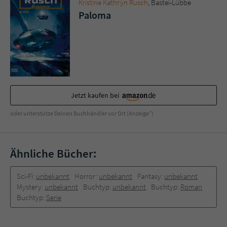
Kristine Kathryn Rusch
, Bastei-Lübbe
Paloma
Jetzt kaufen bei
oder unterstütze Deinen Buchhändler vor Ort (Anzeige*)
Ähnliche Bücher:
Sci-Fi:
unbekannt
Horror:
unbekannt
Fantasy:
unbekannt
Mystery:
unbekannt
Buchtyp:
unbekannt
Buchtyp:
Roman
Buchtyp:
Serie