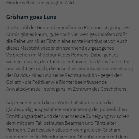
Mörder selbst zum gejagten Wild ...
Grisham goes Luna
Die Anzahl der Genre-übergreifenden Romane ist gering. SF-
Krimis gibt es kaum, gute noch viel weniger. Insofern stößt
die Reihe um Miles Flint in eine echte Marktlücke vor. Auch
dieses Mal steht wieder ein spannend aufgezogenes
Verbrechen im Mittelpunkt des Romans. Dabei geht es
weniger darum, den Täter zu entlarven, das Motiv für die Tat
und wichtiger noch, die anschliessende Auseinandersetzung
der Davids - Miles und seine Rechtsanwältin - gegen den
Goliath - die Politiker wie Richter beeinflussende
Anwaltsdynastie - steht ganz im Zentrum des Geschehens.
Angereichert wird dieser Wirtschaftskrimi durch die
glaubwürdig ausgestaltete Portraitierung der polizeilichen
Ermittlungsarbeit und der wachsende Zuneigung zwischen
dem mit dem Fall betrauten Beamten und Flints alter
Partnerin. Das liest sich alles ein wenig wie ein Grisham,
spannend, voller Wendungen und Offenbarungen mit dem