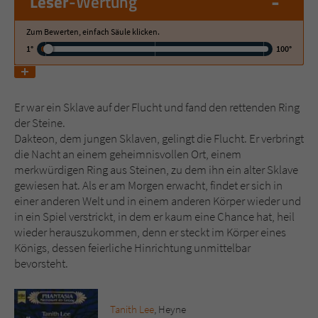
-
Leser
-Wertung
Zum Bewerten, einfach Säule klicken.
Name
tx_pwcomments_ahash
1°
100°
Anbieter
Literatur-Couch Medien GmbH & Co. KG
Laufzeit
1 Jahr
Er war ein Sklave auf der Flucht und fand den rettenden Ring
der Steine.
Zweck
Cookie für Kommentare einzelner Buchtitel
Dakteon, dem jungen Sklaven, gelingt die Flucht. Er verbringt
die Nacht an einem geheimnisvollen Ort, einem
merkwürdigen Ring aus Steinen, zu dem ihn ein alter Sklave
Name
fe_typo_user
gewiesen hat. Als er am Morgen erwacht, findet er sich in
einer anderen Welt und in einem anderen Körper wieder und
Anbieter
Literatur-Couch Medien GmbH & Co. KG
in ein Spiel verstrickt, in dem er kaum eine Chance hat, heil
wieder herauszukommen, denn er steckt im Körper eines
Laufzeit
Session
Königs, dessen feierliche Hinrichtung unmittelbar
bevorsteht.
Dieses Cookie gewährleistet die
Kommunikation der Webseite mit dem
Zweck
Benutzer. Es wird benötigt um z. B. den
Tanith Lee
, Heyne