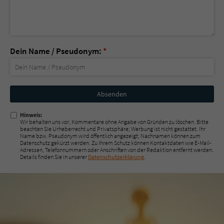
Dein Name / Pseudonym:
*
Nicht
ausfüllen!
Hinweis:
Wir behalten uns vor, Kommentare ohne Angabe von Gründen zu löschen. Bitte
beachten Sie Urheberrecht und Privatsphäre; Werbung ist nicht gestattet. Ihr
Name bzw. Pseudonym wird öffentlich angezeigt; Nachnamen können zum
Datenschutz gekürzt werden. Zu Ihrem Schutz können Kontaktdaten wie E-Mail-
Adressen, Telefonnummern oder Anschriften von der Redaktion entfernt werden.
Details finden Sie in unserer
Datenschutzerklärung
.