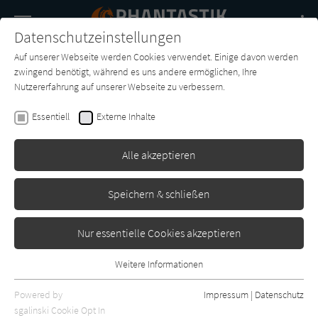
Navigation
Datenschutzeinstellungen
Couch
wechse
Auf unserer Webseite werden Cookies verwendet. Einige davon werden
Buch-
Forum
Charts
News
SUCHE
zwingend benötigt, während es uns andere ermöglichen, Ihre
Entdecker
Nutzererfahrung auf unserer Webseite zu verbessern.
Tanith Lee
Essentiell
Externe Inhalte
Östlich von Mitternacht
Alle akzeptieren
Heyne
Erschienen: Januar 1984
0
Speichern & schließen
Nur essentielle Cookies akzeptieren
Weitere Informationen
Essentiell
Essentielle Cookies werden für grundlegende Funktionen der
Powered by
Impressum
|
Datenschutz
Webseite benötigt. Dadurch ist gewährleistet, dass die Webseite
sgalinski Cookie Opt In