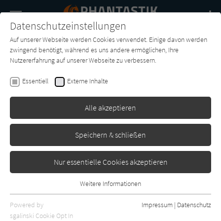
Navigation
Datenschutzeinstellungen
Couch
wechse
Auf unserer Webseite werden Cookies verwendet. Einige davon werden
Buch-
Forum
Charts
News
SUCHE
zwingend benötigt, während es uns andere ermöglichen, Ihre
Entdecker
Nutzererfahrung auf unserer Webseite zu verbessern.
Alfred Bekker
Essentiell
Externe Inhalte
Drachenthron
Alle akzeptieren
-
Erschienen: Januar 2009
0
Speichern & schließen
Nur essentielle Cookies akzeptieren
Weitere Informationen
Essentiell
Essentielle Cookies werden für grundlegende Funktionen der
Powered by
Impressum
|
Datenschutz
Webseite benötigt. Dadurch ist gewährleistet, dass die Webseite
sgalinski Cookie Opt In