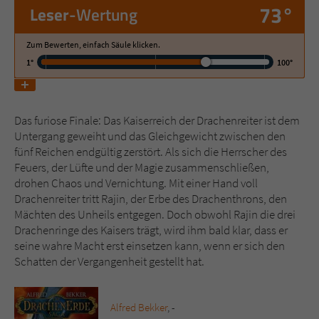
73°
Leser
-Wertung
Name
tx_pwcomments_ahash
Zum Bewerten, einfach Säule klicken.
1°
100°
Anbieter
Literatur-Couch Medien GmbH & Co. KG
Laufzeit
1 Jahr
Das furiose Finale: Das Kaiserreich der Drachenreiter ist dem
Zweck
Cookie für Kommentare einzelner Buchtitel
Untergang geweiht und das Gleichgewicht zwischen den
fünf Reichen endgültig zerstört. Als sich die Herrscher des
Feuers, der Lüfte und der Magie zusammenschließen,
Name
fe_typo_user
drohen Chaos und Vernichtung. Mit einer Hand voll
Drachenreiter tritt Rajin, der Erbe des Drachenthrons, den
Anbieter
Literatur-Couch Medien GmbH & Co. KG
Mächten des Unheils entgegen. Doch obwohl Rajin die drei
Drachenringe des Kaisers trägt, wird ihm bald klar, dass er
Laufzeit
Session
seine wahre Macht erst einsetzen kann, wenn er sich den
Schatten der Vergangenheit gestellt hat.
Dieses Cookie gewährleistet die
Kommunikation der Webseite mit dem
Zweck
Benutzer. Es wird benötigt um z. B. den
Alfred Bekker
, -