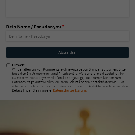
Dein Name / Pseudonym:
*
Nicht
ausfüllen!
Hinweis:
Wir behalten uns vor, Kommentare ohne Angabe von Gründen zu löschen. Bitte
beachten Sie Urheberrecht und Privatsphäre; Werbung ist nicht gestattet. Ihr
Name bzw. Pseudonym wird öffentlich angezeigt; Nachnamen können zum
Datenschutz gekürzt werden. Zu Ihrem Schutz können Kontaktdaten wie E-Mail-
Adressen, Telefonnummern oder Anschriften von der Redaktion entfernt werden.
Details finden Sie in unserer
Datenschutzerklärung
.