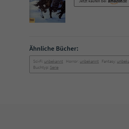
Jetzt kaufen bei
Ähnliche Bücher:
Sci-Fi:
unbekannt
Horror:
unbekannt
Fantasy:
unbek
Buchtyp:
Serie