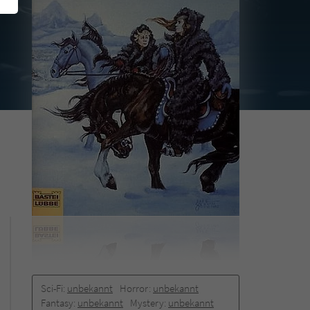
Sci-Fi:
unbekannt
Horror:
unbekannt
Fantasy:
unbekannt
Mystery:
unbekannt