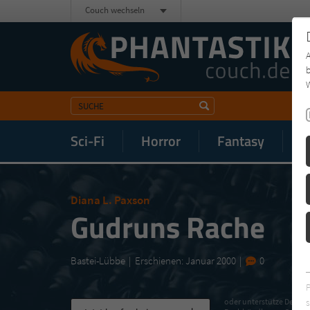
Couch wechseln
b
W
Sci-Fi
Horror
Fantasy
M
Diana L. Paxson
Gudruns Rache
Bastei-Lübbe
Erschienen: Januar 2000
0
s
oder unterstütze Deinen