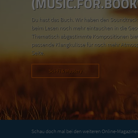
(MUSIC.FOR.BOOK
Du hast das Buch. Wir haben den Soundtrack.
beim Lesen noch mehr eintauchen in die Ges
Thematisch abgestimmte Kompositionen biete
passende Klangkulisse für noch mehr Atmosp
Seite.
Sci-Fi & Mystery
Schau doch mal bei den weiteren Online-Magazinen 