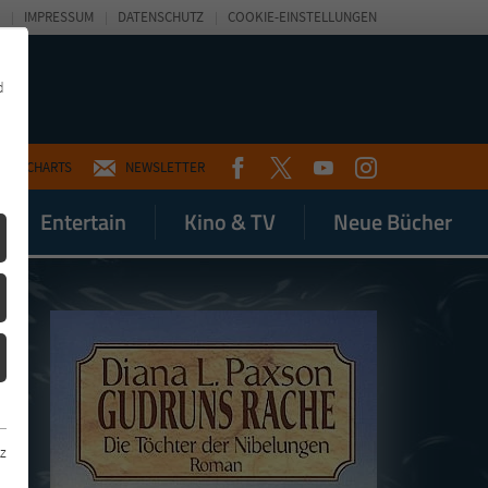
IMPRESSUM
DATENSCHUTZ
COOKIE-EINSTELLUNGEN
d
FACEBOOK
TWITTER
YOUTUBE
INSTAGRAM
CHARTS
NEWSLETTER
Entertain
Kino & TV
Neue Bücher
z