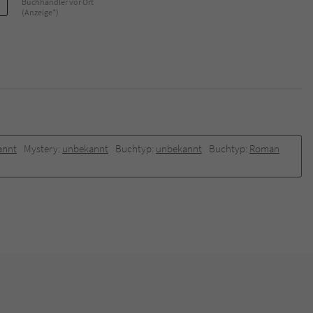
Buchhändler vor Ort
(Anzeige*)
Name
tx_pwcomments_ahash
Anbieter
Literatur-Couch Medien GmbH & Co. KG
Laufzeit
1 Jahr
Zweck
Cookie für Kommentare einzelner Buchtitel
annt
Mystery:
unbekannt
Buchtyp:
unbekannt
Buchtyp:
Roman
Name
fe_typo_user
Anbieter
Literatur-Couch Medien GmbH & Co. KG
Laufzeit
Session
Dieses Cookie gewährleistet die Kommunikation der
Webseite mit dem Benutzer. Es wird benötigt um z. B.
Zweck
den Sicherheitscode des Kontaktformulars zu