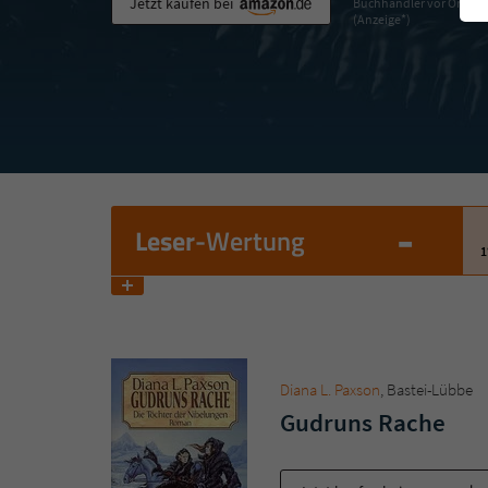
Jetzt kaufen bei
Buchhändler vor Ort
(Anzeige*)
-
Leser
-Wertung
1
Diana L. Paxson
, Bastei-Lübbe
Gudruns Rache