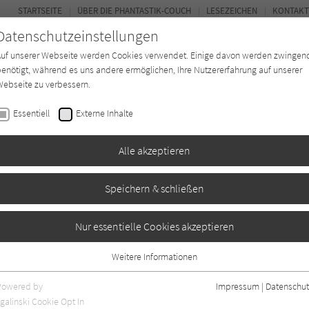
STARTSEITE
ÜBER DIE PHANTASTIK-COUCH
LESEZEICHEN
KONTAKT
Datenschutzeinstellungen
Auf unserer Webseite werden Cookies verwendet. Einige davon werden zwingen
enötigt, während es uns andere ermöglichen, Ihre Nutzererfahrung auf unserer
ebseite zu verbessern.
BUCH-ENTDECKER
FORUM
Essentiell
Externe Inhalte
ystery
Buchtyp
Autor*in
Magazin
Alle akzeptieren
Speichern & schließen
Nur essentielle Cookies akzeptieren
Weitere Informationen
Essentiell
Essentielle Cookies werden für grundlegende Funktionen der Webseite
Powered by
Impressum
|
Datenschut
benötigt. Dadurch ist gewährleistet, dass die Webseite einwandfrei
galinski Cookie Opt In