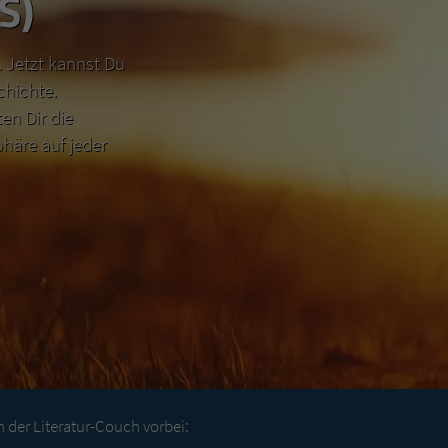
S)
 Jetzt kannst Du
chichte.
n Dir die
häre auf jeder
der Literatur-Couch vorbei: