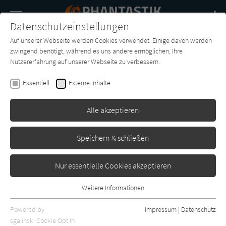
Navigation
Datenschutzeinstellungen
Couch
wechse
Auf unserer Webseite werden Cookies verwendet. Einige davon werden
Buch-
Forum
Charts
News
SUCHE
zwingend benötigt, während es uns andere ermöglichen, Ihre
Entdecker
Nutzererfahrung auf unserer Webseite zu verbessern.
Michael Coney
Essentiell
Externe Inhalte
Der Sommer geht
Alle akzeptieren
Heyne
Erschienen: Januar 1979
0
Speichern & schließen
Nur essentielle Cookies akzeptieren
Weitere Informationen
Essentiell
Essentielle Cookies werden für grundlegende Funktionen der
Powered by
Impressum
|
Datenschutz
Webseite benötigt. Dadurch ist gewährleistet, dass die Webseite
sgalinski Cookie Opt In