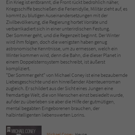
Sicherheitscode des Kontaktformulars zu
Ein Krieg ist entbrannt, die Front rückt bedrohlich näher,
überprüfen.
Kriegsschiffe beschießen die Ferienidylle, Militär zieht auf, es
kommt zu blutigen Auseinandersetzungen mit der
Zivilbevölkerung, die Regierung hortet Vorräte und
verbarrikadiert sich in einer unterirdischen Festung.
Der Sommer geht, und die Regenzeit beginnt. Der Winter
wird ihm folgen, doch die wenigsten haben genug
astronomische Kenntnisse, um zu ermessen, welch ein
Winter kommen wird, denn die Bahn, die dieser Planet in
einem Doppelsternsystem beschreibt, ist äußerst
kompliziert.
"Der Sommer geht" von Michael Coney ist eine bezaubernde
Liebesgeschichte und ein hinreißender Abenteuerroman
zugleich. Er schildert aus der Sicht eines Jungen eine
fremdartige Welt, die von Menschen einst besiedelt wurde,
auf der zu überleben sie aber die Hilfe der gutmütigen,
mental begabten Eingeborenen brauchen, der
halbintelligenten liebenswerten Lorins.
Michael Coney
, Heyne