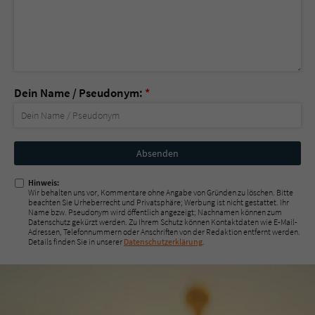
Dein Name / Pseudonym:
*
Nicht
ausfüllen!
Hinweis:
Wir behalten uns vor, Kommentare ohne Angabe von Gründen zu löschen. Bitte
beachten Sie Urheberrecht und Privatsphäre; Werbung ist nicht gestattet. Ihr
Name bzw. Pseudonym wird öffentlich angezeigt; Nachnamen können zum
Datenschutz gekürzt werden. Zu Ihrem Schutz können Kontaktdaten wie E-Mail-
Adressen, Telefonnummern oder Anschriften von der Redaktion entfernt werden.
Details finden Sie in unserer
Datenschutzerklärung
.