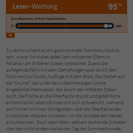
95°
Leser
-Wertung
Name
tx_pwcomments_ahash
Zum Bewerten, einfach Säule klicken.
1°
100°
Anbieter
Literatur-Couch Medien GmbH & Co. KG
Laufzeit
1 Jahr
Zunächst scheint es ein ganz normaler Sommerurlaub zu
Zweck
Cookie für Kommentare einzelner Buchtitel
sein, wie er ihn bisher jedes Jahr mit seinen Eltern in
Pallahaxi am Mittleren Ozean verbrachte. Zuerst die
aufregende Fahrt mit dem Dampfwagen quer durch den
Name
fe_typo_user
Kontinent zur Küste, Ausflüge mit dem Boot, das Warten auf
die "Grume", das unter der unbarmherzigen Sonne
Anbieter
Literatur-Couch Medien GmbH & Co. KG
eingedickte Meerwasser, das durch den Mittleren Ozean
quillt, die Fische an die Oberfläche drückt und gefährliche
Laufzeit
Session
einheimische Lebensformen mit sich schwemmt, während
die Fischer mit ihren Windgleitern über die Oberfläche des
Dieses Cookie gewährleistet die
sirupdicken Wassers schießen, um die Schätze des Meeres
Kommunikation der Webseite mit dem
einzuheimsen. Doch dann fallen seltsam drohende Schatten
Zweck
Benutzer. Es wird benötigt um z. B. den
über den nicht enden wollenden Tag der Sommermonate.