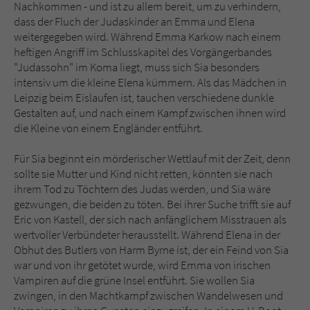
Sicherheitscode des Kontaktformulars zu
Nachkommen - und ist zu allem bereit, um zu verhindern,
überprüfen.
dass der Fluch der Judaskinder an Emma und Elena
weitergegeben wird. Während Emma Karkow nach einem
heftigen Angriff im Schlusskapitel des Vorgängerbandes
"Judassohn" im Koma liegt, muss sich Sia besonders
intensiv um die kleine Elena kümmern. Als das Mädchen in
Leipzig beim Eislaufen ist, tauchen verschiedene dunkle
Gestalten auf, und nach einem Kampf zwischen ihnen wird
die Kleine von einem Engländer entführt.
Für Sia beginnt ein mörderischer Wettlauf mit der Zeit, denn
sollte sie Mutter und Kind nicht retten, könnten sie nach
ihrem Tod zu Töchtern des Judas werden, und Sia wäre
gezwungen, die beiden zu töten. Bei ihrer Suche trifft sie auf
Eric von Kastell, der sich nach anfänglichem Misstrauen als
wertvoller Verbündeter herausstellt. Während Elena in der
Obhut des Butlers von Harm Byrne ist, der ein Feind von Sia
war und von ihr getötet wurde, wird Emma von irischen
Vampiren auf die grüne Insel entführt. Sie wollen Sia
zwingen, in den Machtkampf zwischen Wandelwesen und