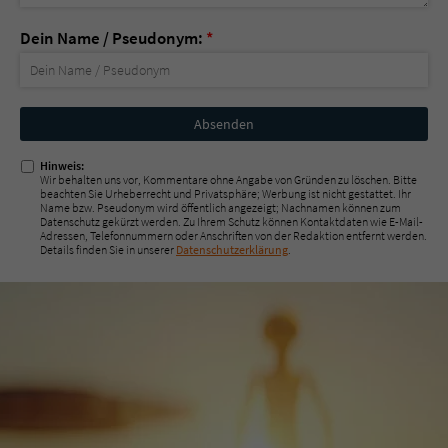
Dein Name / Pseudonym:
*
Nicht
ausfüllen!
Hinweis:
Wir behalten uns vor, Kommentare ohne Angabe von Gründen zu löschen. Bitte
beachten Sie Urheberrecht und Privatsphäre; Werbung ist nicht gestattet. Ihr
Name bzw. Pseudonym wird öffentlich angezeigt; Nachnamen können zum
Datenschutz gekürzt werden. Zu Ihrem Schutz können Kontaktdaten wie E-Mail-
Adressen, Telefonnummern oder Anschriften von der Redaktion entfernt werden.
Details finden Sie in unserer
Datenschutzerklärung
.