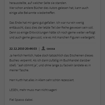
herausstellte, auf welcher Seite sie standen.
Wer schon andere Bücher des Autors gelesen hat, kann auch
einige alte Bekannte wiedertreffen.
Das Ende hat mir ganz gut gefallen. Ich war nur ein wenig
enttäuscht, dass dies der letzte Teil der Reihe gewesen sein soll.
Denn so einige Entwicklungen hätte ich noch gerne weiter verfolgt
und auch gerne gewusst, wie es mit manchen Figuren weitergeht.
22.12.2010 20:44:03
cocoa
Ja herrlich herrlich, habe doch tatsächlich das Erscheinen dieses
Buches verpennt. Als ich dann zufällig im Buchhandel darüber
stieß: "aah stimmt ja", und ohne lange zu fackeln landete es in
meiner Tasche.
Herr Kurth hat alles in Allem sehr schön rezessiert.
LESEN, mehr muss man nicht sagen!
Fiel Spasss dabei.