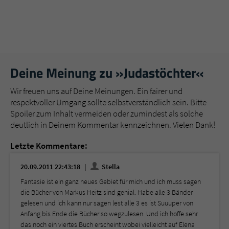
Deine Meinung zu »Judastöchter«
Wir freuen uns auf Deine Meinungen. Ein fairer und
respektvoller Umgang sollte selbstverständlich sein. Bitte
Spoiler zum Inhalt vermeiden oder zumindest als solche
deutlich in Deinem Kommentar kennzeichnen. Vielen Dank!
Letzte Kommentare:
20.09.2011 22:43:18
Stella
Fantasie ist ein ganz neues Gebiet für mich und ich muss sagen
die Bücher von Markus Heitz sind genial. Habe alle 3 Bänder
gelesen und ich kann nur sagen lest alle 3 es ist Suuuper von
Anfang bis Ende die Bücher so wegzulesen. Und ich hoffe sehr
das noch ein viertes Buch erscheint wobei vielleicht auf Elena