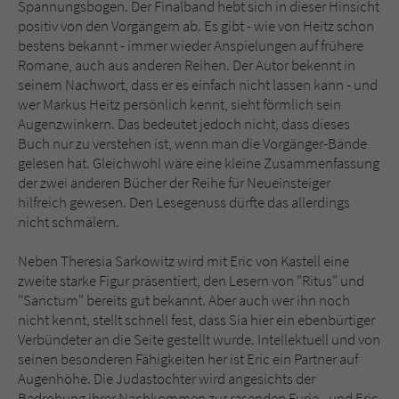
Spannungsbogen. Der Finalband hebt sich in dieser Hinsicht
positiv von den Vorgängern ab. Es gibt - wie von Heitz schon
bestens bekannt - immer wieder Anspielungen auf frühere
Romane, auch aus anderen Reihen. Der Autor bekennt in
seinem Nachwort, dass er es einfach nicht lassen kann - und
wer Markus Heitz persönlich kennt, sieht förmlich sein
Augenzwinkern. Das bedeutet jedoch nicht, dass dieses
Buch nur zu verstehen ist, wenn man die Vorgänger-Bände
gelesen hat. Gleichwohl wäre eine kleine Zusammenfassung
der zwei anderen Bücher der Reihe für Neueinsteiger
hilfreich gewesen. Den Lesegenuss dürfte das allerdings
nicht schmälern.
Neben Theresia Sarkowitz wird mit Eric von Kastell eine
zweite starke Figur präsentiert, den Lesern von "Ritus" und
"Sanctum" bereits gut bekannt. Aber auch wer ihn noch
nicht kennt, stellt schnell fest, dass Sia hier ein ebenbürtiger
Verbündeter an die Seite gestellt wurde. Intellektuell und von
seinen besonderen Fähigkeiten her ist Eric ein Partner auf
Augenhöhe. Die Judastochter wird angesichts der
Bedrohung ihrer Nachkommen zur rasenden Furie - und Eric