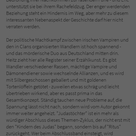
unterstützt sie bei ihrem Rachefeldzug. Der enger werdenden
Beziehung steht ein Hindernis im Weg, aber mehr zu diesem
interessanten Nebenaspekt der Geschichte darf hier nicht
verraten werden.
Der politische Machtkampf zwischen irischen Vampiren und
den in Clans organisierten Wandlern ist hoch spannend -
und das mörderische Duo aus Deutschland mitten drin.
Heitz zieht hier alle Register seiner Erzählkunst. Es gibt
Wandler verschiedener Rassen, mächtige Vampire und
Dämonendiener sowie wechselnde Allianzen, und es wird
mit Silbergeschossen geballert und mit goldenen
Tortenlöffeln getötet - zuweilen etwas schräg und leicht
übertrieben wirkend, aber es passt prima in das
Gesamtkonzept. Ständig tauchen neue Probleme auf, die
Spannung lässt nicht nach, sondern wird vom Autor gekonnt
immer weiter angeheizt. "Judastöchter" ist ein mehr als
würdiger Abschluss dieses Themen-Zyklus, der nicht erst mit
den "Kindern des Judas" begann, sondern bis auf "Ritus"
zurückgeht. Wer beim Abschlussband einsteigt, wird