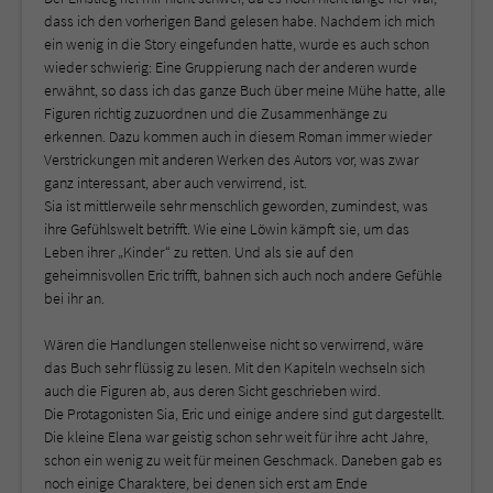
dass ich den vorherigen Band gelesen habe. Nachdem ich mich
ein wenig in die Story eingefunden hatte, wurde es auch schon
wieder schwierig: Eine Gruppierung nach der anderen wurde
erwähnt, so dass ich das ganze Buch über meine Mühe hatte, alle
Figuren richtig zuzuordnen und die Zusammenhänge zu
erkennen. Dazu kommen auch in diesem Roman immer wieder
Verstrickungen mit anderen Werken des Autors vor, was zwar
ganz interessant, aber auch verwirrend, ist.
Sia ist mittlerweile sehr menschlich geworden, zumindest, was
ihre Gefühlswelt betrifft. Wie eine Löwin kämpft sie, um das
Leben ihrer „Kinder“ zu retten. Und als sie auf den
geheimnisvollen Eric trifft, bahnen sich auch noch andere Gefühle
bei ihr an.
Wären die Handlungen stellenweise nicht so verwirrend, wäre
das Buch sehr flüssig zu lesen. Mit den Kapiteln wechseln sich
auch die Figuren ab, aus deren Sicht geschrieben wird.
Die Protagonisten Sia, Eric und einige andere sind gut dargestellt.
Die kleine Elena war geistig schon sehr weit für ihre acht Jahre,
schon ein wenig zu weit für meinen Geschmack. Daneben gab es
noch einige Charaktere, bei denen sich erst am Ende