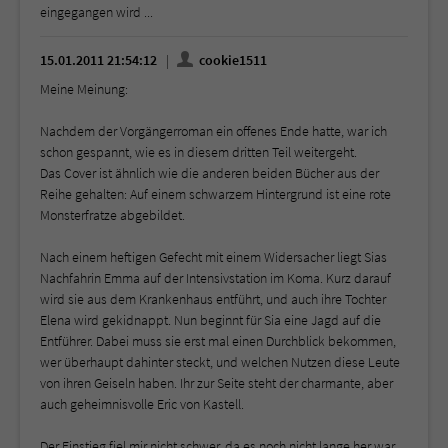
eingegangen wird ...
15.01.2011 21:54:12
cookie1511
Meine Meinung:
Nachdem der Vorgängerroman ein offenes Ende hatte, war ich
schon gespannt, wie es in diesem dritten Teil weitergeht.
Das Cover ist ähnlich wie die anderen beiden Bücher aus der
Reihe gehalten: Auf einem schwarzem Hintergrund ist eine rote
Monsterfratze abgebildet.
Nach einem heftigen Gefecht mit einem Widersacher liegt Sias
Nachfahrin Emma auf der Intensivstation im Koma. Kurz darauf
wird sie aus dem Krankenhaus entführt, und auch ihre Tochter
Elena wird gekidnappt. Nun beginnt für Sia eine Jagd auf die
Entführer. Dabei muss sie erst mal einen Durchblick bekommen,
wer überhaupt dahinter steckt, und welchen Nutzen diese Leute
von ihren Geiseln haben. Ihr zur Seite steht der charmante, aber
auch geheimnisvolle Eric von Kastell.
Der Einstieg fiel mir nicht schwer, da es noch nicht lange her war,