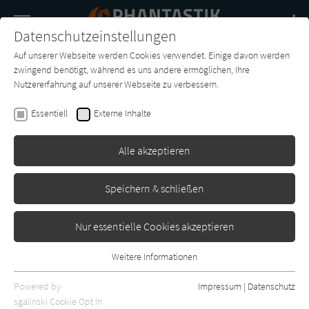
Navigation
Datenschutzeinstellungen
Couch
wechse
Auf unserer Webseite werden Cookies verwendet. Einige davon werden
Buch-
Forum
Charts
News
SUCHE
zwingend benötigt, während es uns andere ermöglichen, Ihre
Entdecker
Nutzererfahrung auf unserer Webseite zu verbessern.
Markus Heitz
Essentiell
Externe Inhalte
Judastöchter
Alle akzeptieren
Droemer-Knaur
Erschienen: Januar 2010
3
Speichern & schließen
Nur essentielle Cookies akzeptieren
Weitere Informationen
Essentiell
Essentielle Cookies werden für grundlegende Funktionen der
Powered by
Impressum
|
Datenschutz
Webseite benötigt. Dadurch ist gewährleistet, dass die Webseite
sgalinski Cookie Opt In