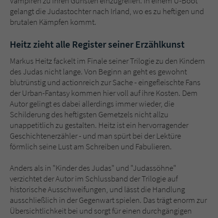
Vampiren zu ihren Gunsten einzugreifen. In einem U-Boot
gelangt die Judastochter nach Irland, wo es zu heftigen und
brutalen Kämpfen kommt.
Heitz zieht alle Register seiner Erzählkunst
Markus Heitz fackelt im Finale seiner Trilogie zu den Kindern
des Judas nicht lange. Von Beginn an geht es gewohnt
blutrünstig und actionreich zur Sache - eingefleischte Fans
der Urban-Fantasy kommen hier voll auf ihre Kosten. Dem
Autor gelingt es dabei allerdings immer wieder, die
Schilderung des heftigsten Gemetzels nicht allzu
unappetitlich zu gestalten. Heitz ist ein hervorragender
Geschichtenerzähler - und man spürt bei der Lektüre
förmlich seine Lust am Schreiben und Fabulieren.
Anders als in "Kinder des Judas" und "Judassöhne"
verzichtet der Autor im Schlussband der Trilogie auf
historische Ausschweifungen, und lässt die Handlung
ausschließlich in der Gegenwart spielen. Das trägt enorm zur
Übersichtlichkeit bei und sorgt für einen durchgängigen