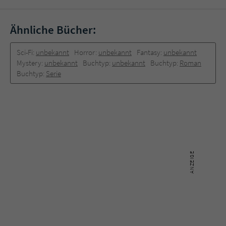
Sicherheitscode des Kontaktformulars zu
überprüfen.
Ähnliche Bücher:
Sci-Fi:
unbekannt
Horror:
unbekannt
Fantasy:
unbekannt
Mystery:
unbekannt
Buchtyp:
unbekannt
Buchtyp:
Roman
Buchtyp:
Serie