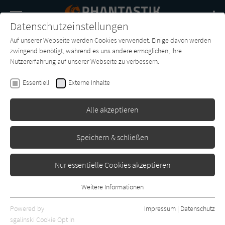
Navigation
Datenschutzeinstellungen
Couch
wechse
Auf unserer Webseite werden Cookies verwendet. Einige davon werden
Buch-
Forum
Charts
News
SUCHE
zwingend benötigt, während es uns andere ermöglichen, Ihre
Entdecker
Nutzererfahrung auf unserer Webseite zu verbessern.
Craig Shaw Gardner
Essentiell
Externe Inhalte
Zurück in die Zukunft II
Alle akzeptieren
Bastei-Lübbe
Erschienen: Januar 1998
0
Speichern & schließen
Nur essentielle Cookies akzeptieren
Weitere Informationen
Essentiell
Essentielle Cookies werden für grundlegende Funktionen der
Powered by
Impressum
|
Datenschutz
Webseite benötigt. Dadurch ist gewährleistet, dass die Webseite
sgalinski Cookie Opt In