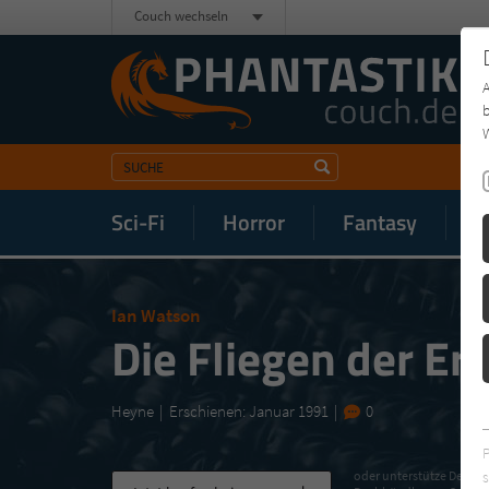
Couch wechseln
b
W
Sci-Fi
Horror
Fantasy
M
Ian Watson
Die Fliegen der Er
Heyne
Erschienen: Januar 1991
0
s
oder unterstütze Deinen