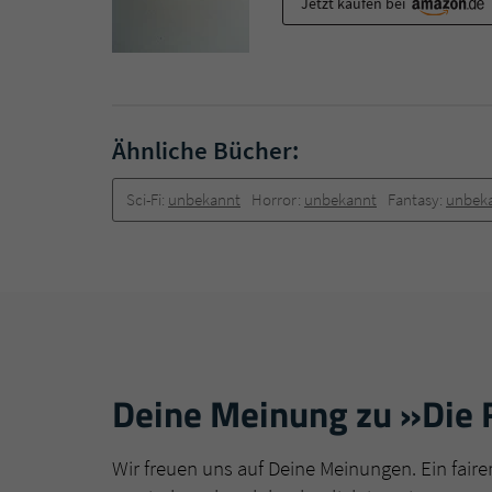
Jetzt kaufen bei
Ähnliche Bücher:
Sci-Fi:
unbekannt
Horror:
unbekannt
Fantasy:
unbek
Deine Meinung zu »Die 
Wir freuen uns auf Deine Meinungen. Ein faire