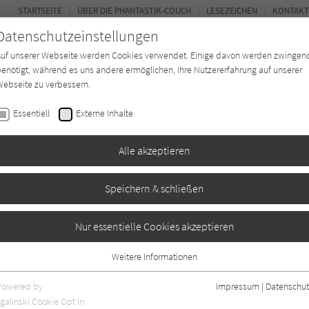
STARTSEITE
ÜBER DIE PHANTASTIK-COUCH
LESEZEICHEN
KONTAKT
Datenschutzeinstellungen
Auf unserer Webseite werden Cookies verwendet. Einige davon werden zwingen
enötigt, während es uns andere ermöglichen, Ihre Nutzererfahrung auf unserer
ebseite zu verbessern.
BUCH-ENTDECKER
FORUM
Essentiell
Externe Inhalte
ystery
Buchtyp
Autor*in
Magazin
Alle akzeptieren
Speichern & schließen
innerung
Nur essentielle Cookies akzeptieren
Weitere Informationen
Essentiell
Essentielle Cookies werden für grundlegende Funktionen der Webseite
Powered by
Impressum
|
Datenschut
benötigt. Dadurch ist gewährleistet, dass die Webseite einwandfrei
galinski Cookie Opt In