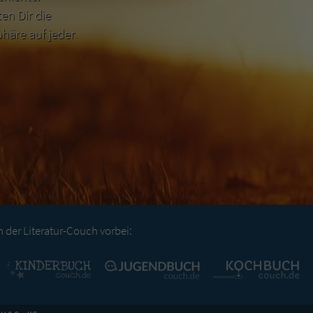
n Dir die
häre auf jeder
der Literatur-Couch vorbei: