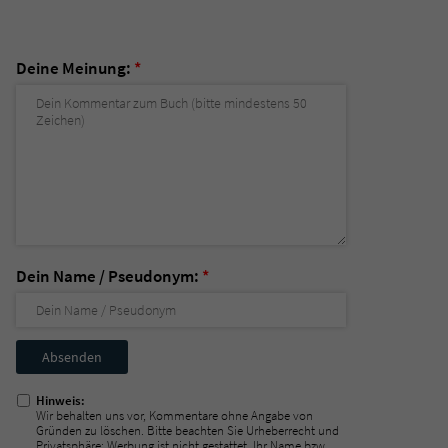
Deine Meinung:
*
Dein Name / Pseudonym:
*
Nicht
ausfüllen!
Hinweis:
Wir behalten uns vor, Kommentare ohne Angabe von
Gründen zu löschen. Bitte beachten Sie Urheberrecht und
Privatsphäre; Werbung ist nicht gestattet. Ihr Name bzw.