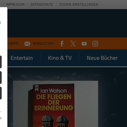
IMPRESSUM
DATENSCHUTZ
COOKIE-EINSTELLUNGEN
d
FACEBOOK
TWITTER
YOUTUBE
INSTAGRAM
CHARTS
NEWSLETTER
Entertain
Kino & TV
Neue Bücher
z