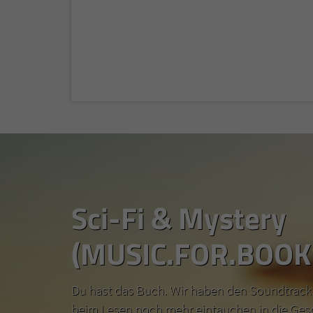
Sci-Fi & Mystery
(MUSIC.FOR.BOOK
Du hast das Buch. Wir haben den Soundtrack.
beim Lesen noch mehr eintauchen in die Ges