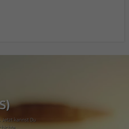
S)
 Jetzt kannst Du
chichte.