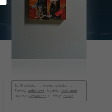
Sci-Fi:
unbekannt
Horror:
unbekannt
Fantasy:
unbekannt
Mystery:
unbekannt
Buchtyp:
unbekannt
Buchtyp:
Roman