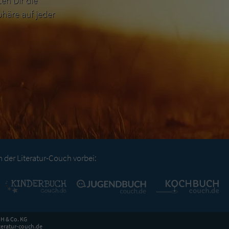
n Dir die
häre auf jeder
der Literatur-Couch vorbei:
H & Co. KG
eratur-couch.de