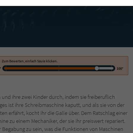
funktioniert.
Cookie-Informationen
Name
cookie_optin
Anbieter
Literatur-Couch Medien GmbH & Co. KG
Externe Inhalte
Wir verwenden auf unserer Website externe Inhalte, um Ihnen zusätzliche
Laufzeit
1 Jahr
Informationen anzubieten. Mit dem Laden der externen Inhalte akzeptieren Sie
die Datenschutzerklärung von YouTube (https://policies.google.com/privacy?
Wird benutzt, um Ihre Einstellungen für zur
hl=de).
Zweck
Verwendung von Cookies auf dieser Website zu
Zum Bewerten, einfach Säule klicken.
speichern.
°
100°
Name
tx_thrating_pi1_AnonymousRating_#
 und ihre zwei Kinder durch, indem sie freiberuflich
Anbieter
Literatur-Couch Medien GmbH & Co. KG
ages ist ihre Schreibmaschine kaputt, und als sie von der
sten erfährt, kocht ihr die Galle über. Dem Ratschlag einer
Laufzeit
1 Jahr
ine zu einem Mechaniker, der sie ihr preiswert repariert.
Zweck
Cookie für die Bewertung einzelner Buchtitel
r Begabung zu sein, was die Funktionen von Maschinen