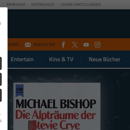
IMPRESSUM
DATENSCHUTZ
COOKIE-EINSTELLUNGEN
d
FACEBOOK
TWITTER
YOUTUBE
INSTAGRAM
CHARTS
NEWSLETTER
Entertain
Kino & TV
Neue Bücher
z