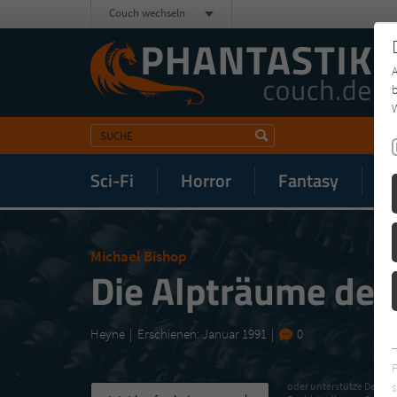
Couch wechseln
b
W
Sci-Fi
Horror
Fantasy
M
Michael Bishop
Die Alpträume der 
Heyne
Erschienen: Januar 1991
0
s
oder unterstütze Deinen