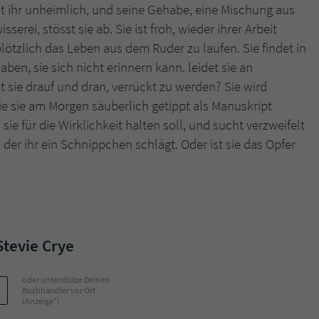
st ihr unheimlich, und seine Gehabe, eine Mischung aus
erei, stösst sie ab. Sie ist froh, wieder ihrer Arbeit
Name
tx_pwcomments_ahash
ötzlich das Leben aus dem Ruder zu laufen. Sie findet in
aben, sie sich nicht erinnern kann. leidet sie an
Anbieter
Literatur-Couch Medien GmbH & Co. KG
 sie drauf und dran, verrückt zu werden? Sie wird
Laufzeit
1 Jahr
 sie am Morgen säuberlich getippt als Manuskript
sie für die Wirklichkeit halten soll, und sucht verzweifelt
Zweck
Cookie für Kommentare einzelner Buchtitel
, der ihr ein Schnippchen schlägt. Oder ist sie das Opfer
Name
fe_typo_user
Anbieter
Literatur-Couch Medien GmbH & Co. KG
Stevie Crye
Laufzeit
Session
Dieses Cookie gewährleistet die Kommunikation der
oder unterstütze Deinen
Webseite mit dem Benutzer. Es wird benötigt um z. B.
Buchhändler vor Ort
Zweck
(Anzeige*)
den Sicherheitscode des Kontaktformulars zu