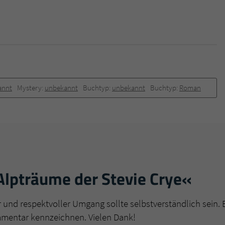
überprüfen.
annt
Mystery:
unbekannt
Buchtyp:
unbekannt
Buchtyp:
Roman
Alpträume der Stevie Crye«
r und respektvoller Umgang sollte selbstverständlich sein. 
mmentar kennzeichnen. Vielen Dank!