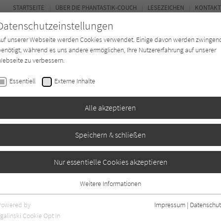
STARTSEITE
ÜBER DIE PHANTASTIK-COUCH
LESEZEICHEN
KONTAKT
Datenschutzeinstellungen
Auf unserer Webseite werden Cookies verwendet. Einige davon werden zwingen
enötigt, während es uns andere ermöglichen, Ihre Nutzererfahrung auf unserer
ebseite zu verbessern.
BUCH-ENTDECKER
FORUM
Essentiell
Externe Inhalte
ystery
Buchtyp
Autor*in
Magazin
Alle akzeptieren
Speichern & schließen
Stevie Crye
Nur essentielle Cookies akzeptieren
Weitere Informationen
Essentiell
Essentielle Cookies werden für grundlegende Funktionen der Webseite
Powered by
Impressum
|
Datenschut
benötigt. Dadurch ist gewährleistet, dass die Webseite einwandfrei
galinski Cookie Opt In