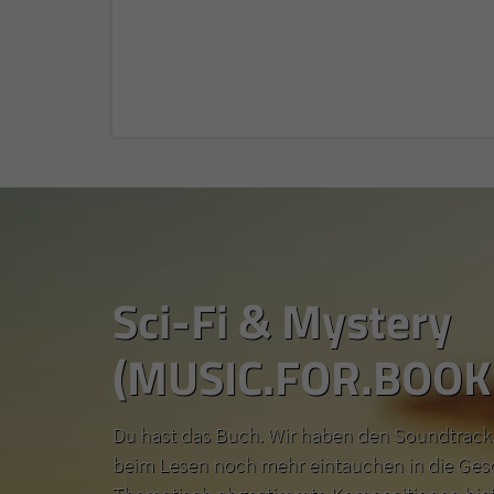
Sci-Fi & Mystery
(MUSIC.FOR.BOOK
Du hast das Buch. Wir haben den Soundtrack.
beim Lesen noch mehr eintauchen in die Ges