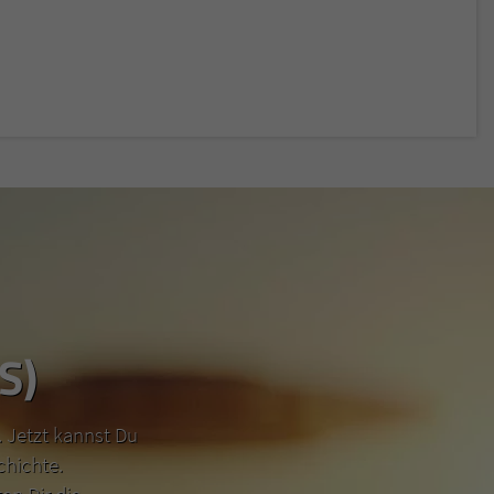
S)
 Jetzt kannst Du
chichte.