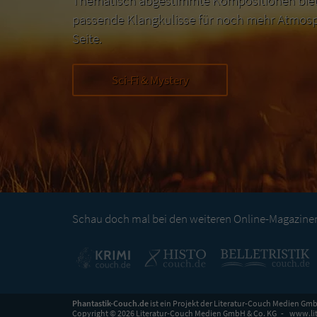
Thematisch abgestimmte Kompositionen biete
passende Klangkulisse für noch mehr Atmosp
Seite.
Sci-Fi & Mystery
Schau doch mal bei den weiteren Online-Magazinen 
Phantastik-Couch.de
ist ein Projekt der
Literatur-Couch Medien Gmb
Copyright © 2026 Literatur-Couch Medien GmbH & Co. KG
www.lit