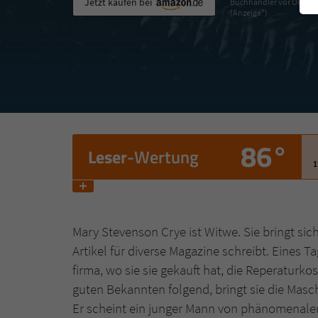
Jetzt kaufen bei
Buchhändler vor Ort
(Anzeige*)
86°
Leser
-Wertung
1
Mary Stevenson Crye ist Witwe. Sie bringt sich
Artikel für diverse Magazine schreibt. Eines T
firma, wo sie sie gekauft hat, die Reperaturko
guten Bekannten folgend, bringt sie die Masch
Er scheint ein junger Mann von phänomenale