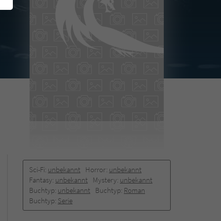
Sci-Fi:
unbekannt
Horror:
unbekannt
Fantasy:
unbekannt
Mystery:
unbekannt
Buchtyp:
unbekannt
Buchtyp:
Roman
Buchtyp:
Serie