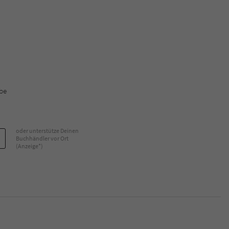
überprüfen.
bbe
oder unterstütze Deinen
Buchhändler vor Ort
(Anzeige*)