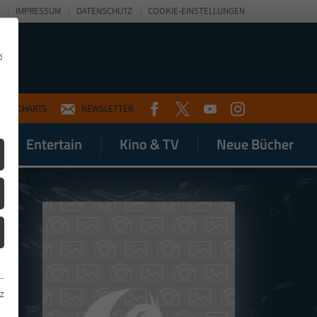
IMPRESSUM
DATENSCHUTZ
COOKIE-EINSTELLUNGEN
d
FACEBOOK
TWITTER
YOUTUBE
INSTAGRAM
CHARTS
NEWSLETTER
Entertain
Kino & TV
Neue Bücher
z