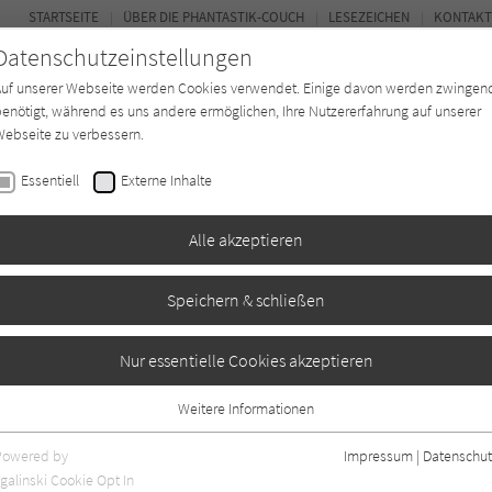
STARTSEITE
ÜBER DIE PHANTASTIK-COUCH
LESEZEICHEN
KONTAKT
Datenschutzeinstellungen
Auf unserer Webseite werden Cookies verwendet. Einige davon werden zwingen
enötigt, während es uns andere ermöglichen, Ihre Nutzererfahrung auf unserer
ebseite zu verbessern.
BUCH-ENTDECKER
FORUM
Essentiell
Externe Inhalte
ystery
Buchtyp
Autor*in
Magazin
Alle akzeptieren
Speichern & schließen
Nur essentielle Cookies akzeptieren
Weitere Informationen
Essentiell
Essentielle Cookies werden für grundlegende Funktionen der Webseite
Powered by
Impressum
|
Datenschut
benötigt. Dadurch ist gewährleistet, dass die Webseite einwandfrei
galinski Cookie Opt In