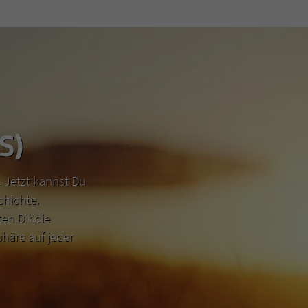
S)
 Jetzt kannst Du
chichte.
n Dir die
häre auf jeder