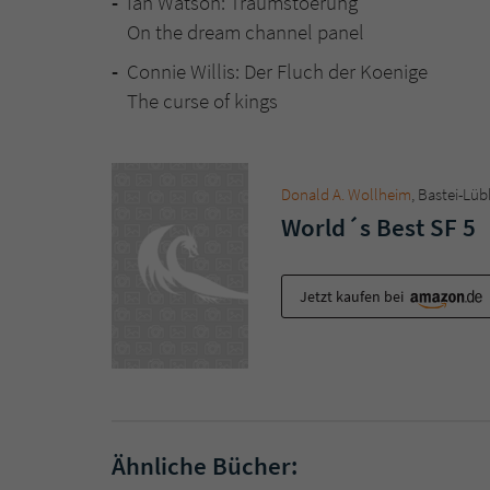
Ian Watson: Traumstoerung
On the dream channel panel
Connie Willis: Der Fluch der Koenige
The curse of kings
Donald A. Wollheim
, Bastei-Lü
World´s Best SF 5
Jetzt kaufen bei
Ähnliche Bücher: