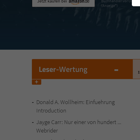
Jetzt kaufen bei
Buchhändler vor Ort
(Anzeige*)
-
Leser
-Wertung
1
Donald A. Wollheim: Einfuehrung
Introduction
Jayge Carr: Nur einer von hundert ...
Webrider