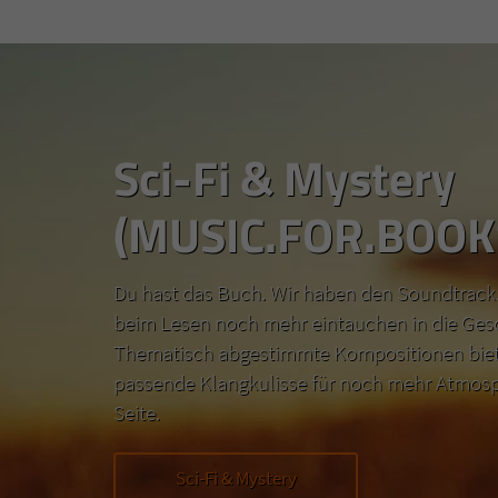
Sci-Fi & Mystery
(MUSIC.FOR.BOOK
Du hast das Buch. Wir haben den Soundtrack.
beim Lesen noch mehr eintauchen in die Ges
Thematisch abgestimmte Kompositionen biete
passende Klangkulisse für noch mehr Atmosp
Seite.
Sci-Fi & Mystery