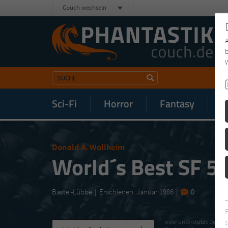
Couch wechseln
b
W
Sci-Fi
Horror
Fantasy
M
Donald A. Wollheim
World´s Best SF 5
Bastei-Lübbe
Erschienen: Januar 1986
0
s
oder unterstütze Deinen