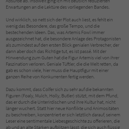
Absurde ab. Insoweit ging ich mit deutlich reduzierten
Erwartungen an die Lektüre des vorliegenden Bandes.
Und wirklich, so nett sich der Plot auch liest, es fehlt ein
wenig das Besondere, das große Tempo, und die
bestechenden Ideen. Das, was Artemis Fowl immer
ausgezeichnet hat, die besondere Anlage des Protagonisten
als zumindest auf den ersten Blick genialen Verbrecher, der
dann aber doch das Richtige tut, es ist passé. Mit der
Hinwendung zum Guten hat die Figur Artemis viel von ihrer
Faszination verloren. Geniale Tüftler, die die Welt retten, da
gab es schon viele, hier muss die Hauptfigur mit einer
ganzen Reihe von Konkurrenten fertig werden.
Dazu kommt, dass Colfer sich zu sehr auf die bekannten
Figuren (Foaly, Mulch, Holly, Butler) stützt, mit dem Pfund,
das er durch die Unterirdischen und ihre Kultur hat, nicht
länger wuchert. Statt hier neue Konflikte und Animositäten
zu beschreiben, konzentriert er sich letztlich darauf, seinem
Leser eine sentimentale Liebesgeschichte zu offerieren, die
ab und an alte Stärken aufblitzen lässt, die sich auch flüssig