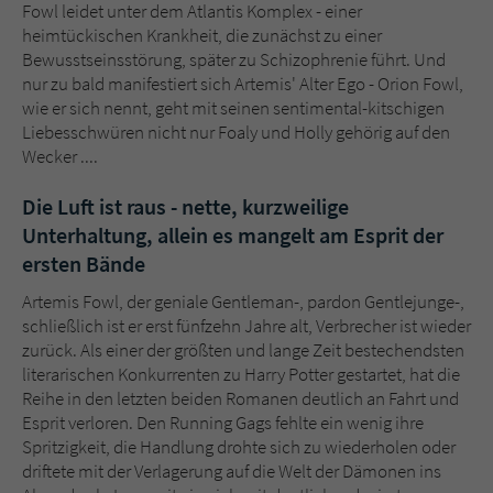
Fowl leidet unter dem Atlantis Komplex - einer
heimtückischen Krankheit, die zunächst zu einer
Bewusstseinsstörung, später zu Schizophrenie führt. Und
nur zu bald manifestiert sich Artemis' Alter Ego - Orion Fowl,
wie er sich nennt, geht mit seinen sentimental-kitschigen
Liebesschwüren nicht nur Foaly und Holly gehörig auf den
Wecker ....
Die Luft ist raus - nette, kurzweilige
Unterhaltung, allein es mangelt am Esprit der
ersten Bände
Artemis Fowl, der geniale Gentleman-, pardon Gentlejunge-,
schließlich ist er erst fünfzehn Jahre alt, Verbrecher ist wieder
zurück. Als einer der größten und lange Zeit bestechendsten
literarischen Konkurrenten zu Harry Potter gestartet, hat die
Reihe in den letzten beiden Romanen deutlich an Fahrt und
Esprit verloren. Den Running Gags fehlte ein wenig ihre
Spritzigkeit, die Handlung drohte sich zu wiederholen oder
driftete mit der Verlagerung auf die Welt der Dämonen ins