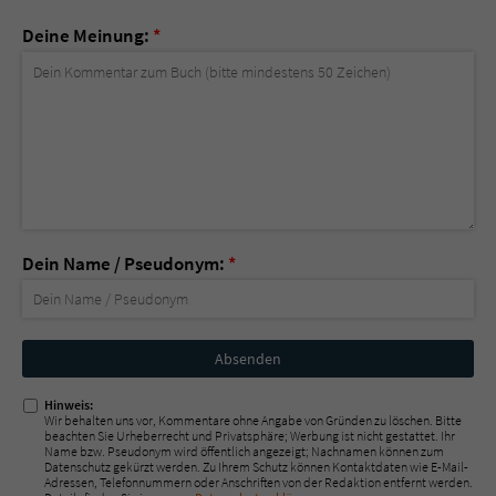
Deine Meinung:
*
Dein Name / Pseudonym:
*
Nicht
ausfüllen!
Hinweis:
Wir behalten uns vor, Kommentare ohne Angabe von Gründen zu löschen. Bitte
beachten Sie Urheberrecht und Privatsphäre; Werbung ist nicht gestattet. Ihr
Name bzw. Pseudonym wird öffentlich angezeigt; Nachnamen können zum
Datenschutz gekürzt werden. Zu Ihrem Schutz können Kontaktdaten wie E-Mail-
Adressen, Telefonnummern oder Anschriften von der Redaktion entfernt werden.