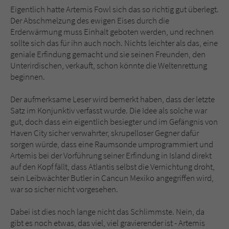
Sicherheitscode des Kontaktformulars zu
Eigentlich hatte Artemis Fowl sich das so richtig gut überlegt.
überprüfen.
Der Abschmelzung des ewigen Eises durch die
Erderwärmung muss Einhalt geboten werden, und rechnen
sollte sich das für ihn auch noch. Nichts leichter als das, eine
geniale Erfindung gemacht und sie seinen Freunden, den
Unterirdischen, verkauft, schon könnte die Weltenrettung
beginnen.
Der aufmerksame Leser wird bemerkt haben, dass der letzte
Satz im Konjunktiv verfasst wurde. Die Idee als solche war
gut, doch dass ein eigentlich besiegter und im Gefängnis von
Haven City sicher verwahrter, skrupelloser Gegner dafür
sorgen würde, dass eine Raumsonde umprogrammiert und
Artemis bei der Vorführung seiner Erfindung in Island direkt
auf den Kopf fällt, dass Atlantis selbst die Vernichtung droht,
sein Leibwächter Butler in Cancun Mexiko angegriffen wird,
war so sicher nicht vorgesehen.
Dabei ist dies noch lange nicht das Schlimmste. Nein, da
gibt es noch etwas, das viel, viel gravierender ist - Artemis