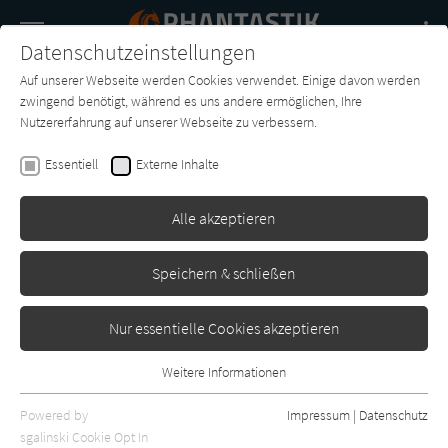
Navigation
Datenschutzeinstellungen
Couch
wechse
Auf unserer Webseite werden Cookies verwendet. Einige davon werden
Buch-
Forum
Charts
News
SUCHE
zwingend benötigt, während es uns andere ermöglichen, Ihre
Entdecker
Nutzererfahrung auf unserer Webseite zu verbessern.
Eoin Colfer
Essentiell
Externe Inhalte
Artemis Fowl. Der Atlantis-
Komplex
Alle akzeptieren
List
Erschienen: Januar 2011
0
Speichern & schließen
Nur essentielle Cookies akzeptieren
Weitere Informationen
Essentiell
Essentielle Cookies werden für grundlegende Funktionen der
Powered by
Impressum
|
Datenschutz
Webseite benötigt. Dadurch ist gewährleistet, dass die Webseite
sgalinski Cookie Opt In