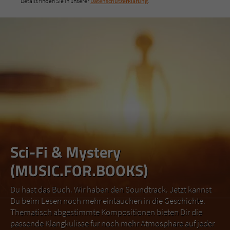
Details finden Sie in unserer
Datenschutzerklärung
.
Sci-Fi & Mystery
(MUSIC.FOR.BOOKS)
Du hast das Buch. Wir haben den Soundtrack. Jetzt kannst
Du beim Lesen noch mehr eintauchen in die Geschichte.
Thematisch abgestimmte Kompositionen bieten Dir die
passende Klangkulisse für noch mehr Atmosphäre auf jeder