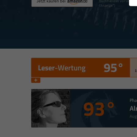
Jetzt kaufen bei
Buchhändler vor Ort
(Anzeige*)
95°
Leser
-Wertung
1
93°
Pha
Al
Aug