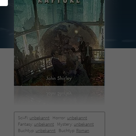
Sci-Fi:
unbekannt
Horror:
unbekannt
Fantasy:
unbekannt
Mystery:
unbekannt
Buchtyp:
unbekannt
Buchtyp:
Roman