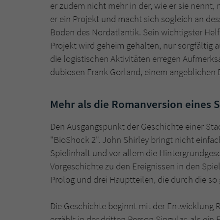
er zudem nicht mehr in der, wie er sie nennt,
er ein Projekt und macht sich sogleich an de
Boden des Nordatlantik. Sein wichtigster Helf
Projekt wird geheim gehalten, nur sorgfältig
die logistischen Aktivitäten erregen Aufmerk
dubiosen Frank Gorland, einem angeblichen Ba
Mehr als die Romanversion eines S
Den Ausgangspunkt der Geschichte einer Stad
"BioShock 2". John Shirley bringt nicht einfa
Spielinhalt und vor allem die Hintergrundges
Vorgeschichte zu den Ereignissen in den Spie
Prolog und drei Hauptteilen, die durch die so
Die Geschichte beginnt mit der Entwicklung R
erzählt in der dritten Person Singular, als e