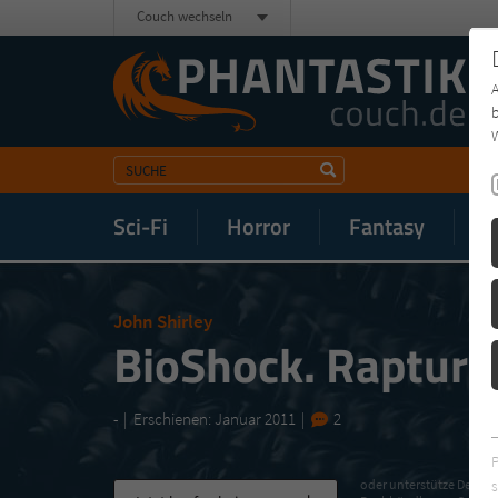
Couch wechseln
b
W
Sci-Fi
Horror
Fantasy
M
John Shirley
BioShock. Rapture
-
Erschienen: Januar 2011
2
s
oder unterstütze Deinen