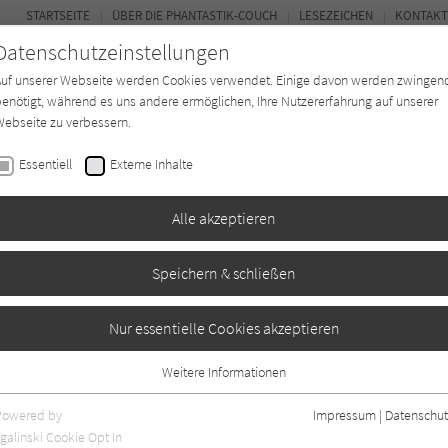
STARTSEITE
ÜBER DIE PHANTASTIK-COUCH
LESEZEICHEN
KONTAKT
Datenschutzeinstellungen
Auf unserer Webseite werden Cookies verwendet. Einige davon werden zwingen
enötigt, während es uns andere ermöglichen, Ihre Nutzererfahrung auf unserer
ebseite zu verbessern.
BUCH-ENTDECKER
FORUM
Essentiell
Externe Inhalte
ystery
Buchtyp
Autor*in
Magazin
Alle akzeptieren
Speichern & schließen
Nur essentielle Cookies akzeptieren
Weitere Informationen
Essentiell
Essentielle Cookies werden für grundlegende Funktionen der Webseite
Powered by
Impressum
|
Datenschut
benötigt. Dadurch ist gewährleistet, dass die Webseite einwandfrei
galinski Cookie Opt In