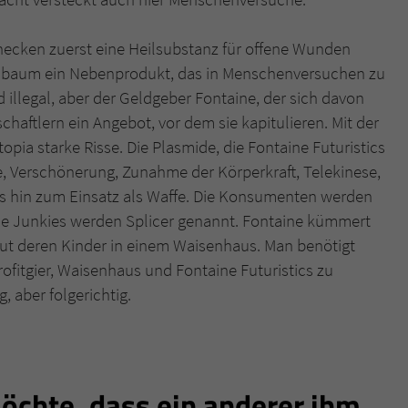
ecken zuerst eine Heilsubstanz für offene Wunden
nbaum ein Nebenprodukt, das in Menschenversuchen zu
d illegal, aber der Geldgeber Fontaine, der sich davon
haftlern ein Angebot, vor dem sie kapitulieren. Mit der
a starke Risse. Die Plasmide, die Fontaine Futuristics
ke, Verschönerung, Zunahme der Körperkraft, Telekinese,
bis hin zum Einsatz als Waffe. Die Konsumenten werden
ie Junkies werden Splicer genannt. Fontaine kümmert
eut deren Kinder in einem Waisenhaus. Man benötigt
ofitgier, Waisenhaus und Fontaine Futuristics zu
, aber folgerichtig.
chte, dass ein anderer ihm