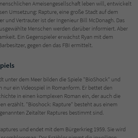
überprüfen.
 menschlichen Ameisengesellschaft leben will, entwickelt
ssen Umsetzung: Rapture, eine große Stadt auf dem
er und Vertrauter ist der Ingenieur Bill McDonagh. Das
 ausgewählte Menschen werden darüber informiert. Aber
samkeit. Ein Gegenspieler erwächst Ryan mit dem
rbesitzer, gegen den das FBI ermittelt.
piels
t unter dem Meer bilden die Spiele "BioShock" und
ch nur ein Videospiel in Romanform. Er bettet den
chichte in einen komplexen Roman ein, der auch die
len erzählt. "Bioshock: Rapture" besteht aus einem
 genannten Zeitalter Raptures bestimmt sind.
aptures und endet mit dem Bürgerkrieg 1959. Sie wird
in Ensembleroman. Der Erzähler nimmt die jeweiligen