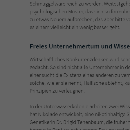
Schmuggelware reich zu werden. Weitestgeh
psychologischen Muster, das sich so formuli
zu etwas Neuem aufbrechen, das aber bitte v
es einem vielleicht ein wenig besser geht.
Freies Unternehmertum und Wisse
Wirtschaftliches Konkurrenzdenken wird schn
gedacht. So sind nicht alle Unternehmer in de
einer sucht die Existenz eines anderen zu v
solche, wie er sie nennt, Haifische ablehnt, 
Prinzipien zu verleugnen.
In der Unterwasserkolonie arbeiten zwei Wiss
hat Nikolade entwickelt, eine nikotinhaltige Sü
Genetikerin Dr. Brigid Tenenbaum, die früher
betreut in Rapture schwangere Frauen und m