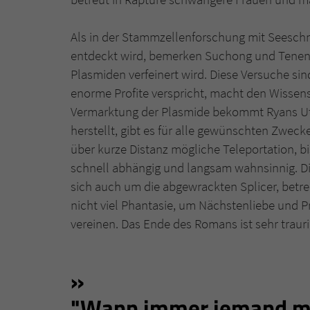
Als in der Stammzellenforschung mit Seeschn
entdeckt wird, bemerken Suchong und Tene
Plasmiden verfeinert wird. Diese Versuche sin
enorme Profite verspricht, macht den Wissensc
Vermarktung der Plasmide bekommt Ryans Utopi
herstellt, gibt es für alle gewünschten Zwec
über kurze Distanz mögliche Teleportation, 
schnell abhängig und langsam wahnsinnig. D
sich auch um die abgewrackten Splicer, betr
nicht viel Phantasie, um Nächstenliebe und Pr
vereinen. Das Ende des Romans ist sehr traurig
"Wann immer jemand mö