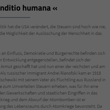
onditio humana
Name
tx_pwcomments_ahash
Anbieter
Literatur-Couch Medien GmbH & Co. KG
litik hat die USA verändert, die Steuern sind hoch wie nie,
ie Möglichkeit der Auslöschung der Menschheit in das
Laufzeit
1 Jahr
Zweck
Cookie für Kommentare einzelner Buchtitel
an Einfluss, Demokratie und Bürgerrechte befinden sich
r Entwicklung entgegenstellen, befindet sich der
Name
fe_typo_user
Armut geschafft hat und nun einer der reichsten und am
Als russischer Immigrant Andrei Rianofski kam er 1918
Anbieter
Literatur-Couch Medien GmbH & Co. KG
chewiki mit seinem Vater als Flüchtling aus Russland in
Laufzeit
Session
die zum Umverteilen Steuern erheben, was für ihn eine
 den Gewerkschaften und staatlichen Eingriffen in das
Dieses Cookie gewährleistet die Kommunikation der
krieg und dem Abwurf der Atombomben ist er
Webseite mit dem Benutzer. Es wird benötigt um z. B.
Zweck
lung des Lebensraums durch Atomkriege bevorsteht. Da
den Sicherheitscode des Kontaktformulars zu