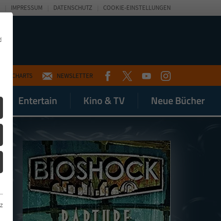
IMPRESSUM
DATENSCHUTZ
COOKIE-EINSTELLUNGEN
d
FACEBOOK
TWITTER
YOUTUBE
INSTAGRAM
CHARTS
NEWSLETTER
Entertain
Kino & TV
Neue Bücher
z