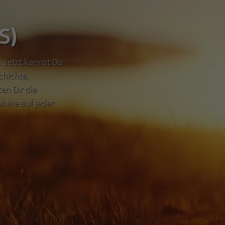
S)
 Jetzt kannst Du
chichte.
n Dir die
häre auf jeder