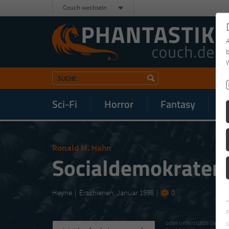
Couch wechseln
b
W
Sci-Fi
Horror
Fantasy
M
Ronald M. Hahn
Socialdemokraten
Heyne
Erschienen: Januar 1998
0
s
oder unterstütze Deinen