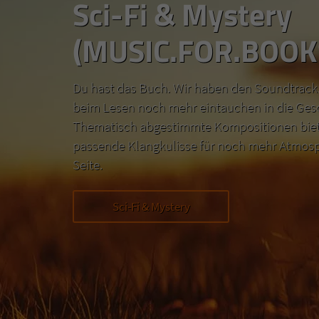
Sci-Fi & Mystery
(MUSIC.FOR.BOOK
Du hast das Buch. Wir haben den Soundtrack.
beim Lesen noch mehr eintauchen in die Ges
Thematisch abgestimmte Kompositionen biete
passende Klangkulisse für noch mehr Atmosp
Seite.
Sci-Fi & Mystery