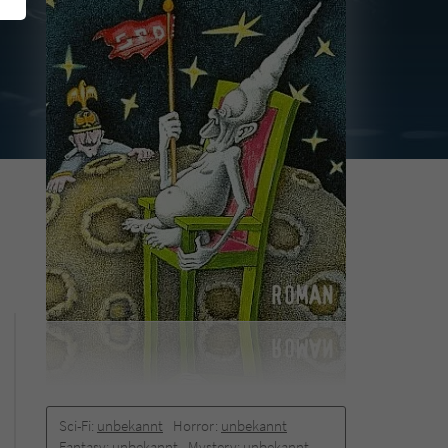
Sci-Fi:
unbekannt
Horror:
unbekannt
Fantasy:
unbekannt
Mystery:
unbekannt