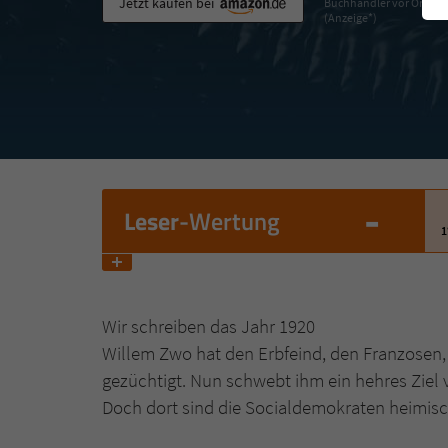
Jetzt kaufen bei
Buchhändler vor Ort
(Anzeige*)
-
Leser
-Wertung
1
Wir schreiben das Jahr 1920
Willem Zwo hat den Erbfeind, den Franzosen
gezüchtigt. Nun schwebt ihm ein hehres Ziel 
Doch dort sind die Socialdemokraten heimisch 