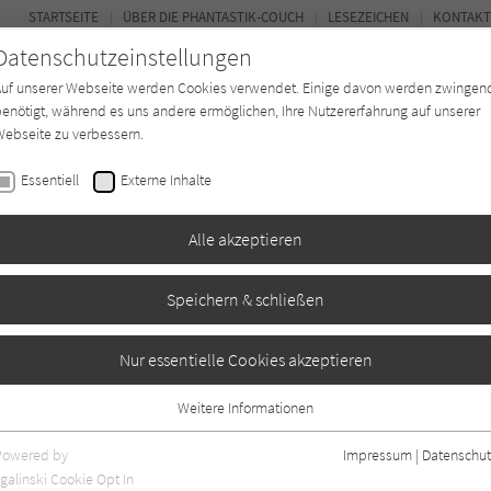
STARTSEITE
ÜBER DIE PHANTASTIK-COUCH
LESEZEICHEN
KONTAKT
Datenschutzeinstellungen
Auf unserer Webseite werden Cookies verwendet. Einige davon werden zwingen
enötigt, während es uns andere ermöglichen, Ihre Nutzererfahrung auf unserer
ebseite zu verbessern.
BUCH-ENTDECKER
FORUM
Essentiell
Externe Inhalte
ystery
Buchtyp
Autor*in
Magazin
Alle akzeptieren
Speichern & schließen
 auf dem Monde
Nur essentielle Cookies akzeptieren
Weitere Informationen
Essentiell
Essentielle Cookies werden für grundlegende Funktionen der Webseite
Powered by
Impressum
|
Datenschut
benötigt. Dadurch ist gewährleistet, dass die Webseite einwandfrei
galinski Cookie Opt In