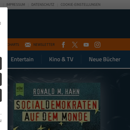
IMPRESSUM
DATENSCHUTZ
COOKIE-EINSTELLUNGEN
d
FACEBOOK
TWITTER
YOUTUBE
INSTAGRAM
CHARTS
NEWSLETTER
Entertain
Kino & TV
Neue Bücher
z