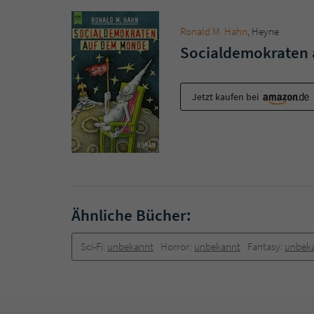
Ronald M. Hahn
, Heyne
Socialdemokraten
Jetzt kaufen bei
Ähnliche Bücher:
Sci-Fi:
unbekannt
Horror:
unbekannt
Fantasy:
unbek