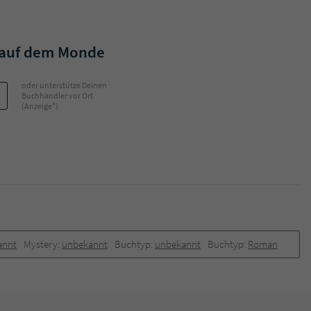
Name
tx_pwcomments_ahash
 auf dem Monde
Anbieter
Literatur-Couch Medien GmbH & Co. KG
oder unterstütze Deinen
Laufzeit
1 Jahr
Buchhändler vor Ort
(Anzeige*)
Zweck
Cookie für Kommentare einzelner Buchtitel
Name
fe_typo_user
Anbieter
Literatur-Couch Medien GmbH & Co. KG
Laufzeit
Session
annt
Mystery:
unbekannt
Buchtyp:
unbekannt
Buchtyp:
Roman
Dieses Cookie gewährleistet die Kommunikation der
Webseite mit dem Benutzer. Es wird benötigt um z. B.
Zweck
den Sicherheitscode des Kontaktformulars zu