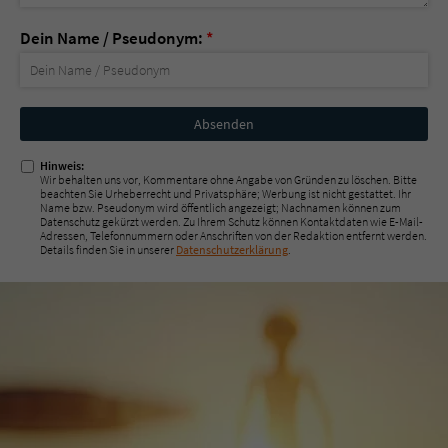
Dein Name / Pseudonym:
*
Nicht
ausfüllen!
Hinweis:
Wir behalten uns vor, Kommentare ohne Angabe von Gründen zu löschen. Bitte
beachten Sie Urheberrecht und Privatsphäre; Werbung ist nicht gestattet. Ihr
Name bzw. Pseudonym wird öffentlich angezeigt; Nachnamen können zum
Datenschutz gekürzt werden. Zu Ihrem Schutz können Kontaktdaten wie E-Mail-
Adressen, Telefonnummern oder Anschriften von der Redaktion entfernt werden.
Details finden Sie in unserer
Datenschutzerklärung
.