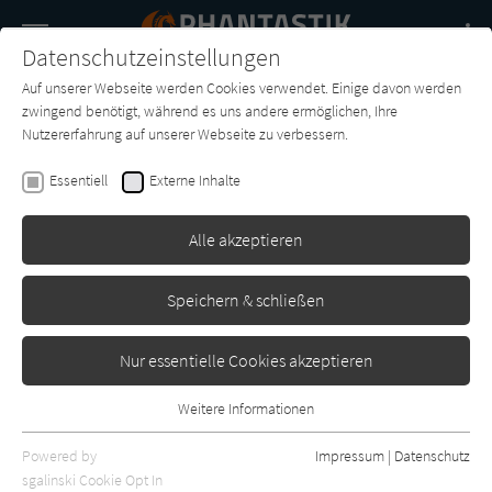
Navigation
Datenschutzeinstellungen
Couch
wechse
Auf unserer Webseite werden Cookies verwendet. Einige davon werden
Buch-
Forum
Charts
News
SUCHE
zwingend benötigt, während es uns andere ermöglichen, Ihre
Entdecker
Nutzererfahrung auf unserer Webseite zu verbessern.
Stephen King
Essentiell
Externe Inhalte
Susannah
Alle akzeptieren
-
Erschienen: Januar 2004
2
Speichern & schließen
Nur essentielle Cookies akzeptieren
Weitere Informationen
Essentiell
Essentielle Cookies werden für grundlegende Funktionen der
Powered by
Impressum
|
Datenschutz
Webseite benötigt. Dadurch ist gewährleistet, dass die Webseite
sgalinski Cookie Opt In