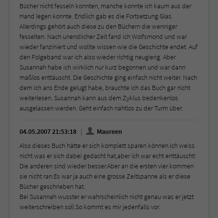
Bücher nicht fesseln konnten, manche konnte ich kaum aus der
Hand legen konnte. Endlich gab es die Fortsetzung Glas.
Allerdings gehört auch diese zu den Büchern die wenniger
fesselten. Nach unendlicher Zeit fand ich Wolfsmond und war
wieder fanziniert und wollte wissen wie die Geschichte endet. Auf
den Folgeband war ich also wieder richtig neugierig. Aber
Susannah habe ich wirklich nur kurz begonnen und war dann
maßlos enttäuscht. Die Geschichte ging einfach nicht weiter. Nach
dem ich ans Ende gelugt habe, brauchte ich das Buch gar nicht
weiterlesen. Susannah kann aus dem Zyklus bedenkenlos
ausgelassen werden. Geht einfach nahtlos zu der Turm über.
04.05.2007 21:53:18
Maureen
Also dieses Buch hätte er sich komplett sparen können.Ich weiss
nicht was er sich dabei gedacht hat,aber ich war echt enttäuscht!
Die anderen sind wieder besser.Aber an die ersten vier kommen
sie nicht ran.Es war ja auch eine grosse Zeitspanne als er diese
Bücher geschrieben hat.
Bei Susannah wusster er wahrscheinlich nicht genau was er jetzt
weiterschreiben soll.So kommt es mir jedenfalls vor.