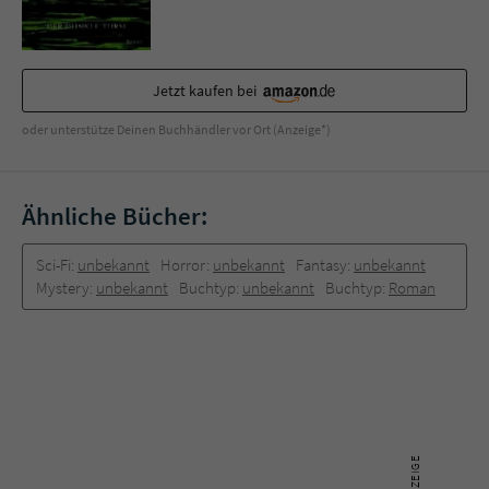
Sicherheitscode des Kontaktformulars zu
überprüfen.
Jetzt kaufen bei
oder unterstütze Deinen Buchhändler vor Ort (Anzeige*)
Ähnliche Bücher:
Sci-Fi:
unbekannt
Horror:
unbekannt
Fantasy:
unbekannt
Mystery:
unbekannt
Buchtyp:
unbekannt
Buchtyp:
Roman