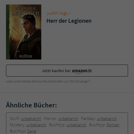
Sicherheitscode des Kontaktformulars zu
überprüfen.
Judith Vogt
, -
Herr der Legionen
Jetzt kaufen bei
oder unterstütze Deinen Buchhändler vor Ort (Anzeige*)
Ähnliche Bücher:
Sci-Fi:
unbekannt
Horror:
unbekannt
Fantasy:
unbekannt
Mystery:
unbekannt
Buchtyp:
unbekannt
Buchtyp:
Roman
Buchtyp:
Serie