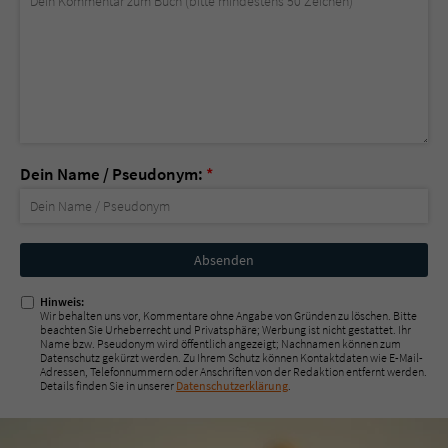
Dein Name / Pseudonym:
*
Nicht
ausfüllen!
Hinweis:
Wir behalten uns vor, Kommentare ohne Angabe von Gründen zu löschen. Bitte
beachten Sie Urheberrecht und Privatsphäre; Werbung ist nicht gestattet. Ihr
Name bzw. Pseudonym wird öffentlich angezeigt; Nachnamen können zum
Datenschutz gekürzt werden. Zu Ihrem Schutz können Kontaktdaten wie E-Mail-
Adressen, Telefonnummern oder Anschriften von der Redaktion entfernt werden.
Details finden Sie in unserer
Datenschutzerklärung
.