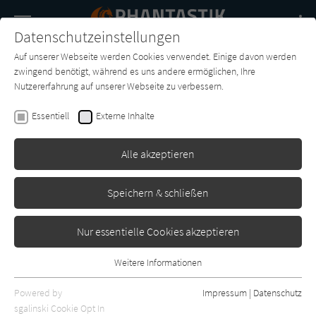
Navigation
Datenschutzeinstellungen
Couch
wechse
Auf unserer Webseite werden Cookies verwendet. Einige davon werden
Buch-
Forum
Charts
News
SUCHE
zwingend benötigt, während es uns andere ermöglichen, Ihre
Entdecker
Nutzererfahrung auf unserer Webseite zu verbessern.
Judith Vogt
Essentiell
Externe Inhalte
Herr der Legionen
Alle akzeptieren
-
Erschienen: Januar 2012
0
Speichern & schließen
Nur essentielle Cookies akzeptieren
Weitere Informationen
Essentiell
Essentielle Cookies werden für grundlegende Funktionen der
Powered by
Impressum
|
Datenschutz
Webseite benötigt. Dadurch ist gewährleistet, dass die Webseite
sgalinski Cookie Opt In