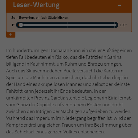
-
Leser
-Wertung
Name
tx_pwcomments_ahash
Zum Bewerten, einfach Säule klicken.
1°
100°
Anbieter
Literatur-Couch Medien GmbH & Co. KG
Laufzeit
1 Jahr
Im hunderttürmigen Bosparan kann ein steiler Aufstieg einen
tiefen Fall bedeuten ein Risiko, das die Patrizierin Sahina
Zweck
Cookie für Kommentare einzelner Buchtitel
billigend in Kauf nimmt, um Ruhm und Ehre zu erringen.
Auch das Sklavenmädchen Puella versucht die Karten im
Spiel um die Macht neu zu mischen, doch ihr Leben liegt in
Name
fe_typo_user
der Hand eines skrupellosen Mannes und selbst der kleinste
Fehltritt kann jederzeit ihr Ende bedeuten. In der
Anbieter
Literatur-Couch Medien GmbH & Co. KG
umkämpften Provinz Garetia steht die Legionärin Eiria fernab
vom Glanz der Capitale auf verlorenem Posten und droht
Laufzeit
Session
zwischen den Intrigen der Mächtigen aufgerieben zu werden.
Während das Imperium im Niedergang begriffen ist, wird der
Dieses Cookie gewährleistet die
Kampf der drei ungleichen Frauen um ihre Bestimmung über
Kommunikation der Webseite mit dem
das Schicksal eines ganzen Volkes entscheiden.
Zweck
Benutzer. Es wird benötigt um z. B. den