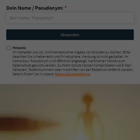
Dein Name / Pseudonym:
*
Nicht
ausfüllen!
Hinweis:
Wir behalten uns vor, Kommentare ohne Angabe von Gründen zu löschen. Bitte
beachten Sie Urheberrecht und Privatsphäre; Werbung ist nicht gestattet. Ihr
Name bzw. Pseudonym wird öffentlich angezeigt; Nachnamen können zum
Datenschutz gekürzt werden. Zu Ihrem Schutz können Kontaktdaten wie E-Mail-
Adressen, Telefonnummern oder Anschriften von der Redaktion entfernt werden.
Details finden Sie in unserer
Datenschutzerklärung
.