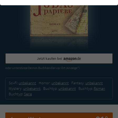
einwandfrei funktioniert.
Cookie-Informationen
Name
cookie_optin
Anbieter
Literatur-Couch Medien GmbH & Co. KG
Externe Inhalte
Wir verwenden auf unserer Website externe Inhalte, um Ihnen
Laufzeit
1 Jahr
zusätzliche Informationen anzubieten. Mit dem Laden der externen
Inhalte akzeptieren Sie die Datenschutzerklärung von YouTube
Wird benutzt, um Ihre Einstellungen für zur
(https://policies.google.com/privacy?hl=de).
Zweck
Verwendung von Cookies auf dieser Website
Jetzt kaufen bei
zu speichern.
oder unterstütze Deinen Buchhändler vor Ort (Anzeige*)
Name
tx_thrating_pi1_AnonymousRating_#
Sci-Fi:
unbekannt
Horror:
unbekannt
Fantasy:
unbekannt
Mystery:
unbekannt
Buchtyp:
unbekannt
Buchtyp:
Roman
Anbieter
Literatur-Couch Medien GmbH & Co. KG
Buchtyp:
Serie
Laufzeit
1 Jahr
Zweck
Cookie für die Bewertung einzelner Buchtitel