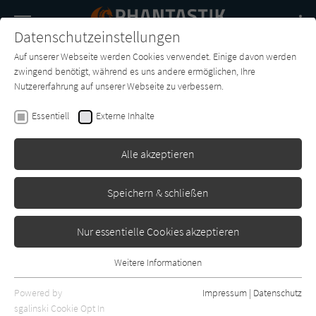
Navigation
Datenschutzeinstellungen
Couch
wechse
Auf unserer Webseite werden Cookies verwendet. Einige davon werden
Buch-
Forum
Charts
News
SUCHE
zwingend benötigt, während es uns andere ermöglichen, Ihre
Entdecker
Nutzererfahrung auf unserer Webseite zu verbessern.
Rainer M. Schröder
Essentiell
Externe Inhalte
Die Judaspapiere
Alle akzeptieren
Arena
Erschienen: Januar 2008
0
Speichern & schließen
Nur essentielle Cookies akzeptieren
Weitere Informationen
Essentiell
Essentielle Cookies werden für grundlegende Funktionen der
Powered by
Impressum
|
Datenschutz
Webseite benötigt. Dadurch ist gewährleistet, dass die Webseite
sgalinski Cookie Opt In