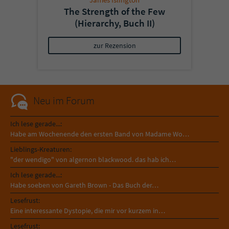
The Strength of the Few
(Hierarchy, Buch II)
zur Rezension
Neu im Forum
Ich lese gerade...:
Habe am Wochenende den ersten Band von Madame Wo…
Lieblings-Kreaturen:
"der wendigo" von algernon blackwood. das hab ich…
Ich lese gerade...:
Habe soeben von Gareth Brown - Das Buch der…
Lesefrust:
Eine interessante Dystopie, die mir vor kurzem in…
Lesefrust: