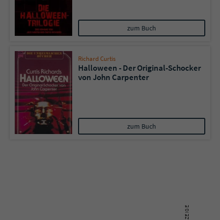
Name
tx_pwcomments_ahash
zum Buch
Anbieter
Literatur-Couch Medien GmbH & Co. KG
Richard Curtis
Halloween - Der Original-Schocker
Laufzeit
1 Jahr
von John Carpenter
Zweck
Cookie für Kommentare einzelner Buchtitel
Name
fe_typo_user
zum Buch
Anbieter
Literatur-Couch Medien GmbH & Co. KG
Laufzeit
Session
Dieses Cookie gewährleistet die
Kommunikation der Webseite mit dem
Zweck
Benutzer. Es wird benötigt um z. B. den