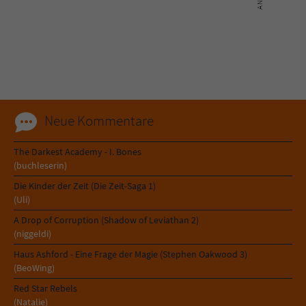
Sicherheitscode des Kontaktformulars zu
überprüfen.
Neue Kommentare
The Darkest Academy - I. Bones
(buchleserin)
Die Kinder der Zeit (Die Zeit-Saga 1)
(Uli)
A Drop of Corruption (Shadow of Leviathan 2)
(niggeldi)
Haus Ashford - Eine Frage der Magie (Stephen Oakwood 3)
(BeoWing)
Red Star Rebels
(Natalie)