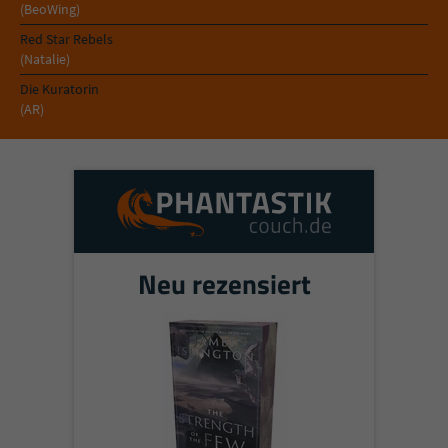
Sicherheitscode des Kontaktformulars zu
(BeoWing)
überprüfen.
Red Star Rebels
(Natalie)
Die Kuratorin
(AR)
Neu rezensiert