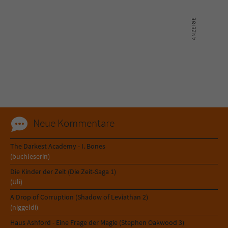
Name
tx_pwcomments_ahash
Anbieter
Literatur-Couch Medien GmbH & Co. KG
Laufzeit
1 Jahr
Zweck
Cookie für Kommentare einzelner Buchtitel
Neue Kommentare
Name
fe_typo_user
The Darkest Academy - I. Bones
Anbieter
Literatur-Couch Medien GmbH & Co. KG
(buchleserin)
Die Kinder der Zeit (Die Zeit-Saga 1)
Laufzeit
Session
(Uli)
Dieses Cookie gewährleistet die
A Drop of Corruption (Shadow of Leviathan 2)
(niggeldi)
Kommunikation der Webseite mit dem
Zweck
Benutzer. Es wird benötigt um z. B. den
Haus Ashford - Eine Frage der Magie (Stephen Oakwood 3)