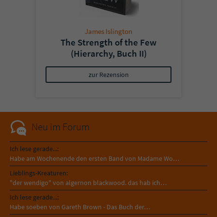
James Islington
The Strength of the Few
(Hierarchy, Buch II)
zur Rezension
Neu im Forum
Ich lese gerade...:
Habe am Wochenende den ersten Band von Madame Wo…
Lieblings-Kreaturen:
"der wendigo" von algernon blackwood. das hab ich…
Ich lese gerade...:
Habe soeben von Gareth Brown - Das Buch der…