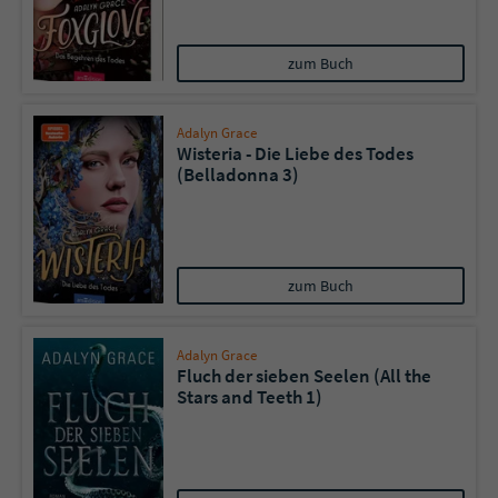
Name
tx_pwcomments_ahash
zum Buch
Anbieter
Literatur-Couch Medien GmbH & Co. KG
Adalyn Grace
Wisteria - Die Liebe des Todes
Laufzeit
1 Jahr
(Belladonna 3)
Zweck
Cookie für Kommentare einzelner Buchtitel
Name
fe_typo_user
zum Buch
Anbieter
Literatur-Couch Medien GmbH & Co. KG
Adalyn Grace
Fluch der sieben Seelen (All the
Laufzeit
Session
Stars and Teeth 1)
Dieses Cookie gewährleistet die
Kommunikation der Webseite mit dem
Zweck
Benutzer. Es wird benötigt um z. B. den