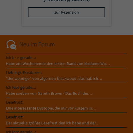
zur Rezension
Neu im Forum
Ich lese gerade...:
Habe am Wochenende den ersten Band von Madame Wo…
Lieblings-Kreaturen:
"der wendigo" von algernon blackwood. das hab ich…
Ich lese gerade...:
Habe soeben von Gareth Brown - Das Buch der…
Lesefrust:
Eine interessante Dystopie, die mir vor kurzem in…
Lesefrust:
Der aktuelle größte Lesefrust den ich habe und der…
Ich lese gerade...: