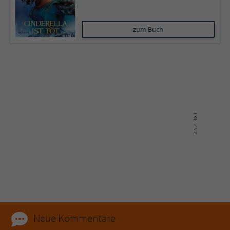
Name
tx_pwcomments_ahash
zum Buch
Anbieter
Literatur-Couch Medien GmbH & Co. KG
Laufzeit
1 Jahr
Zweck
Cookie für Kommentare einzelner Buchtitel
Name
fe_typo_user
Anbieter
Literatur-Couch Medien GmbH & Co. KG
Laufzeit
Session
Dieses Cookie gewährleistet die
Kommunikation der Webseite mit dem
Neue Kommentare
Zweck
Benutzer. Es wird benötigt um z. B. den