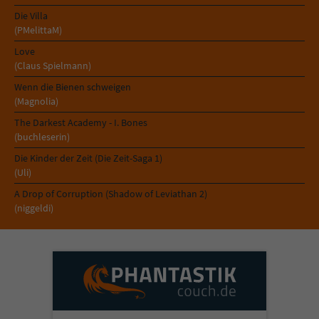
Sicherheitscode des Kontaktformulars zu
Die Villa
überprüfen.
(PMelittaM)
Love
(Claus Spielmann)
Wenn die Bienen schweigen
(Magnolia)
The Darkest Academy - I. Bones
(buchleserin)
Die Kinder der Zeit (Die Zeit-Saga 1)
(Uli)
A Drop of Corruption (Shadow of Leviathan 2)
(niggeldi)