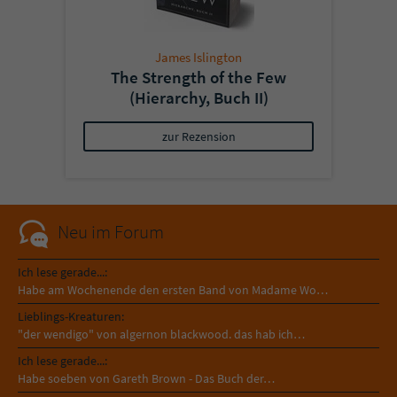
James Islington
The Strength of the Few
(Hierarchy, Buch II)
zur Rezension
Neu im Forum
Ich lese gerade...:
Habe am Wochenende den ersten Band von Madame Wo…
Lieblings-Kreaturen:
"der wendigo" von algernon blackwood. das hab ich…
Ich lese gerade...:
Habe soeben von Gareth Brown - Das Buch der…