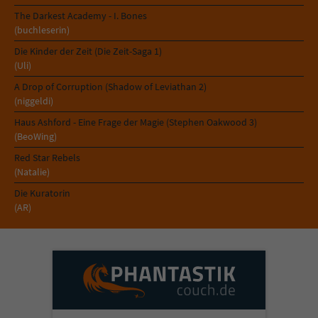
Sicherheitscode des Kontaktformulars zu
The Darkest Academy - I. Bones
überprüfen.
(buchleserin)
Die Kinder der Zeit (Die Zeit-Saga 1)
(Uli)
A Drop of Corruption (Shadow of Leviathan 2)
(niggeldi)
Haus Ashford - Eine Frage der Magie (Stephen Oakwood 3)
(BeoWing)
Red Star Rebels
(Natalie)
Die Kuratorin
(AR)