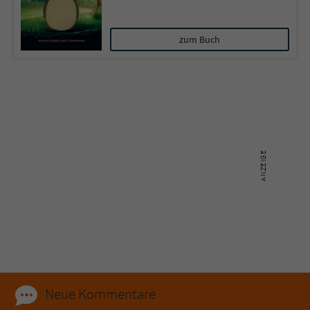
Name
tx_pwcomments_ahash
zum Buch
Anbieter
Literatur-Couch Medien GmbH & Co. KG
Laufzeit
1 Jahr
Zweck
Cookie für Kommentare einzelner Buchtitel
Name
fe_typo_user
Anbieter
Literatur-Couch Medien GmbH & Co. KG
Laufzeit
Session
Dieses Cookie gewährleistet die
Kommunikation der Webseite mit dem
Neue Kommentare
Zweck
Benutzer. Es wird benötigt um z. B. den