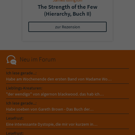
The Strength of the Few
(Hierarchy, Buch II)
zur Rezension
Neu im Forum
Ich lese gerade...:
Habe am Wochenende den ersten Band von Madame Wo…
Lieblings-Kreaturen:
"der wendigo" von algernon blackwood. das hab ich…
Ich lese gerade...:
Habe soeben von Gareth Brown - Das Buch der…
Lesefrust:
Eine interessante Dystopie, die mir vor kurzem in…
Lesefrust: