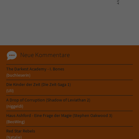
Sicherheitscode des Kontaktformulars zu
überprüfen.
Neue Kommentare
The Darkest Academy - I. Bones
(buchleserin)
Die Kinder der Zeit (Die Zeit-Saga 1)
(Uli)
A Drop of Corruption (Shadow of Leviathan 2)
(niggeldi)
Haus Ashford - Eine Frage der Magie (Stephen Oakwood 3)
(BeoWing)
Red Star Rebels
(Natalie)