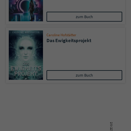
Name
tx_pwcomments_ahash
zum Buch
Anbieter
Literatur-Couch Medien GmbH & Co. KG
Caroline Hofstätter
Das Ewigkeitsprojekt
Laufzeit
1 Jahr
Zweck
Cookie für Kommentare einzelner Buchtitel
Name
fe_typo_user
zum Buch
Anbieter
Literatur-Couch Medien GmbH & Co. KG
Laufzeit
Session
Dieses Cookie gewährleistet die
Kommunikation der Webseite mit dem
Zweck
Benutzer. Es wird benötigt um z. B. den