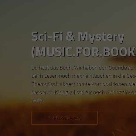
Sci-Fi & Mystery
(MUSIC.FOR.BOOK
Du hast das Buch. Wir haben den Soundtrack.
beim Lesen noch mehr eintauchen in die Ges
Thematisch abgestimmte Kompositionen biete
passende Klangkulisse für noch mehr Atmosp
Seite.
Sci-Fi & Mystery