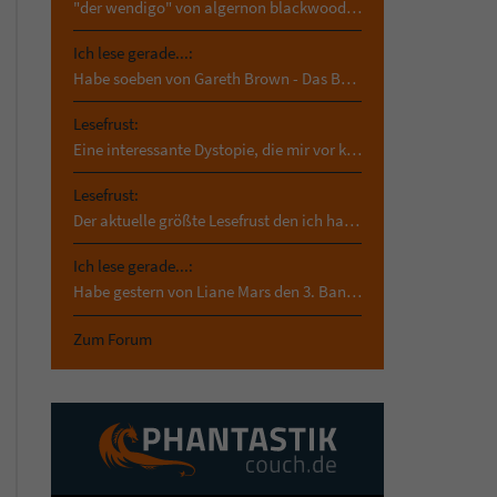
"der wendigo" von algernon blackwood. das hab ich…
Ich lese gerade...:
Habe soeben von Gareth Brown - Das Buch der…
Lesefrust:
Eine interessante Dystopie, die mir vor kurzem in…
Lesefrust:
Der aktuelle größte Lesefrust den ich habe und der…
Ich lese gerade...:
Habe gestern von Liane Mars den 3. Band von asrai…
Zum Forum