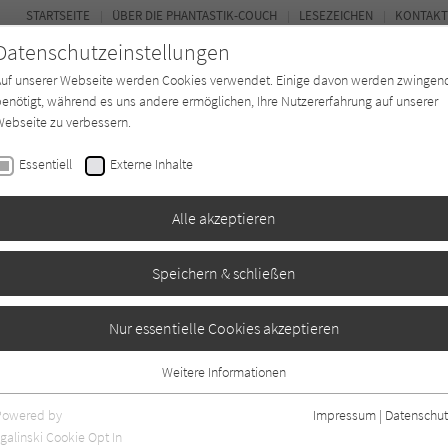
STARTSEITE
ÜBER DIE PHANTASTIK-COUCH
LESEZEICHEN
KONTAKT
Datenschutzeinstellungen
Auf unserer Webseite werden Cookies verwendet. Einige davon werden zwingen
enötigt, während es uns andere ermöglichen, Ihre Nutzererfahrung auf unserer
ebseite zu verbessern.
BUCH-ENTDECKER
FORUM
Essentiell
Externe Inhalte
ystery
Buchtyp
Autor*in
Magazin
Alle akzeptieren
Speichern & schließen
Nur essentielle Cookies akzeptieren
Weitere Informationen
Essentiell
Essentielle Cookies werden für grundlegende Funktionen der Webseite
Powered by
Impressum
|
Datenschut
benötigt. Dadurch ist gewährleistet, dass die Webseite einwandfrei
nur rezensierte Titel anzeigen
galinski Cookie Opt In