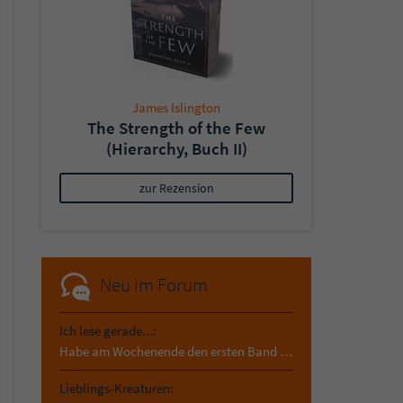
James Islington
The Strength of the Few
(Hierarchy, Buch II)
zur Rezension
Neu im Forum
Ich lese gerade...:
Habe am Wochenende den ersten Band von Madame Wo…
Lieblings-Kreaturen: