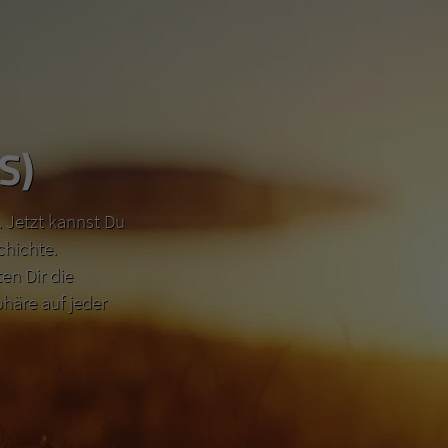
S)
 Jetzt kannst Du
chichte.
n Dir die
häre auf jeder