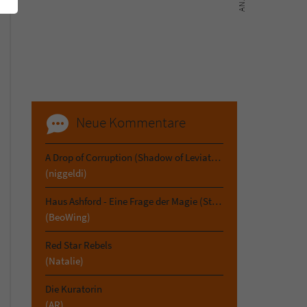
Neue Kommentare
A Drop of Corruption (Shadow of Leviathan 2)
(niggeldi)
Haus Ashford - Eine Frage der Magie (Stephen Oakwood 3)
(BeoWing)
Red Star Rebels
(Natalie)
Die Kuratorin
(AR)