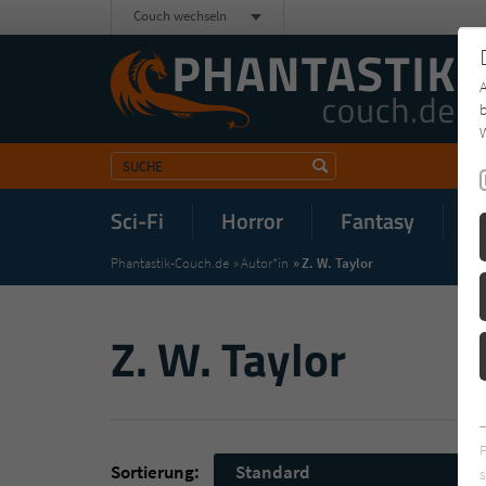
Couch wechseln
b
W
Sci-Fi
Horror
Fantasy
M
Phantastik-Couch.de
Autor*in
Z. W. Taylor
Z. W. Taylor
Sortierung:
Standard
s