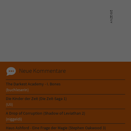
Name
tx_pwcomments_ahash
Anbieter
Literatur-Couch Medien GmbH & Co. KG
Laufzeit
1 Jahr
Zweck
Cookie für Kommentare einzelner Buchtitel
Neue Kommentare
Name
fe_typo_user
The Darkest Academy - I. Bones
Anbieter
Literatur-Couch Medien GmbH & Co. KG
(buchleserin)
Die Kinder der Zeit (Die Zeit-Saga 1)
Laufzeit
Session
(Uli)
Dieses Cookie gewährleistet die
A Drop of Corruption (Shadow of Leviathan 2)
(niggeldi)
Kommunikation der Webseite mit dem
Zweck
Benutzer. Es wird benötigt um z. B. den
Haus Ashford - Eine Frage der Magie (Stephen Oakwood 3)