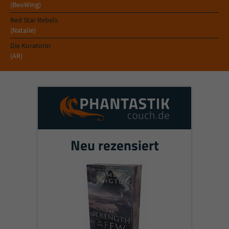
Sicherheitscode des Kontaktformulars zu
(BeoWing)
überprüfen.
Red Star Rebels
(Natalie)
Die Kuratorin
(AR)
Neu rezensiert