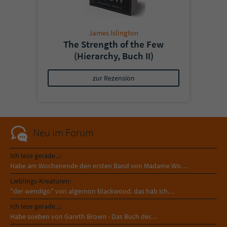
James Islington
The Strength of the Few
(Hierarchy, Buch II)
zur Rezension
Neu im Forum
Ich lese gerade...:
Habe am Wochenende den ersten Band von Madame Wo…
Lieblings-Kreaturen:
"der wendigo" von algernon blackwood. das hab ich…
Ich lese gerade...:
Habe soeben von Gareth Brown - Das Buch der…