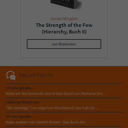
James Islington
The Strength of the Few
(Hierarchy, Buch II)
zur Rezension
Neu im Forum
Ich lese gerade...:
Habe am Wochenende den ersten Band von Madame Wo…
Lieblings-Kreaturen:
"der wendigo" von algernon blackwood. das hab ich…
Ich lese gerade...:
Habe soeben von Gareth Brown - Das Buch der…