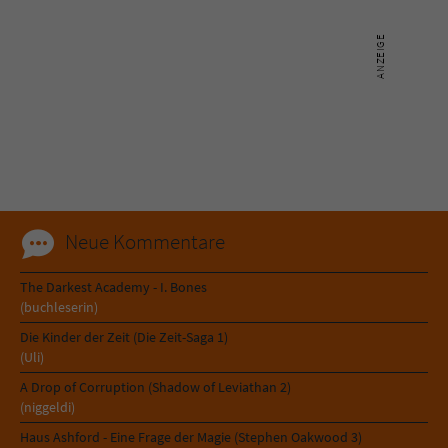
Name
tx_pwcomments_ahash
Anbieter
Literatur-Couch Medien GmbH & Co. KG
Laufzeit
1 Jahr
Zweck
Cookie für Kommentare einzelner Buchtitel
Neue Kommentare
Name
fe_typo_user
The Darkest Academy - I. Bones
Anbieter
Literatur-Couch Medien GmbH & Co. KG
(buchleserin)
Die Kinder der Zeit (Die Zeit-Saga 1)
Laufzeit
Session
(Uli)
Dieses Cookie gewährleistet die
A Drop of Corruption (Shadow of Leviathan 2)
(niggeldi)
Kommunikation der Webseite mit dem
Zweck
Benutzer. Es wird benötigt um z. B. den
Haus Ashford - Eine Frage der Magie (Stephen Oakwood 3)