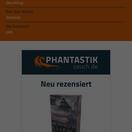
Sicherheitscode des Kontaktformulars zu
(BeoWing)
überprüfen.
Red Star Rebels
(Natalie)
Die Kuratorin
(AR)
Neu rezensiert