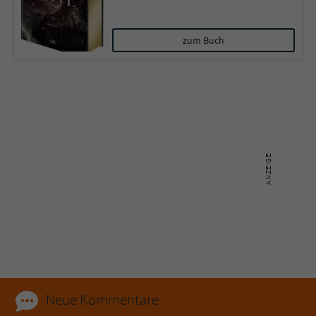
Name
tx_pwcomments_ahash
zum Buch
Anbieter
Literatur-Couch Medien GmbH & Co. KG
Laufzeit
1 Jahr
Zweck
Cookie für Kommentare einzelner Buchtitel
Name
fe_typo_user
Anbieter
Literatur-Couch Medien GmbH & Co. KG
Laufzeit
Session
Dieses Cookie gewährleistet die
Kommunikation der Webseite mit dem
Neue Kommentare
Zweck
Benutzer. Es wird benötigt um z. B. den