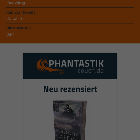
Sicherheitscode des Kontaktformulars zu
(BeoWing)
überprüfen.
Red Star Rebels
(Natalie)
Die Kuratorin
(AR)
Neu rezensiert