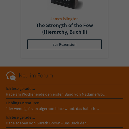
James Islington
The Strength of the Few
(Hierarchy, Buch II)
zur Rezension
Neu im Forum
Ich lese gerade...:
Habe am Wochenende den ersten Band von Madame Wo…
Lieblings-Kreaturen:
"der wendigo" von algernon blackwood. das hab ich…
Ich lese gerade...:
Habe soeben von Gareth Brown - Das Buch der…