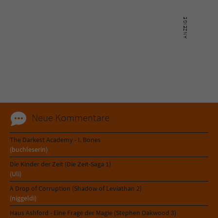
Name
tx_pwcomments_ahash
Anbieter
Literatur-Couch Medien GmbH & Co. KG
Laufzeit
1 Jahr
Zweck
Cookie für Kommentare einzelner Buchtitel
Neue Kommentare
Name
fe_typo_user
The Darkest Academy - I. Bones
Anbieter
Literatur-Couch Medien GmbH & Co. KG
(buchleserin)
Die Kinder der Zeit (Die Zeit-Saga 1)
Laufzeit
Session
(Uli)
Dieses Cookie gewährleistet die
A Drop of Corruption (Shadow of Leviathan 2)
(niggeldi)
Kommunikation der Webseite mit dem
Zweck
Benutzer. Es wird benötigt um z. B. den
Haus Ashford - Eine Frage der Magie (Stephen Oakwood 3)