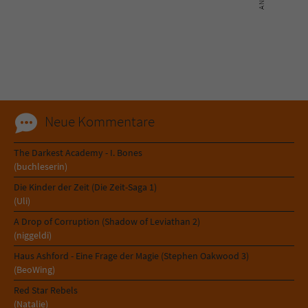
Sicherheitscode des Kontaktformulars zu
überprüfen.
Neue Kommentare
The Darkest Academy - I. Bones
(buchleserin)
Die Kinder der Zeit (Die Zeit-Saga 1)
(Uli)
A Drop of Corruption (Shadow of Leviathan 2)
(niggeldi)
Haus Ashford - Eine Frage der Magie (Stephen Oakwood 3)
(BeoWing)
Red Star Rebels
(Natalie)