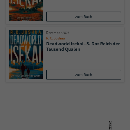
Name
tx_pwcomments_ahash
zum Buch
Anbieter
Literatur-Couch Medien GmbH & Co. KG
Dezember 2026
R. C. Joshua
Laufzeit
1 Jahr
Deadworld Isekai - 3. Das Reich der
Tausend Qualen
Zweck
Cookie für Kommentare einzelner Buchtitel
Name
fe_typo_user
zum Buch
Anbieter
Literatur-Couch Medien GmbH & Co. KG
Laufzeit
Session
Dieses Cookie gewährleistet die
Kommunikation der Webseite mit dem
Zweck
Benutzer. Es wird benötigt um z. B. den