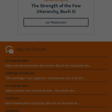
The Strength of the Few
(Hierarchy, Buch II)
zur Rezension
Neu im Forum
Ich lese gerade...:
Habe am Wochenende den ersten Band von Madame Wo…
Lieblings-Kreaturen:
"der wendigo" von algernon blackwood. das hab ich…
Ich lese gerade...:
Habe soeben von Gareth Brown - Das Buch der…
Lesefrust:
Eine interessante Dystopie, die mir vor kurzem in…
Lesefrust: