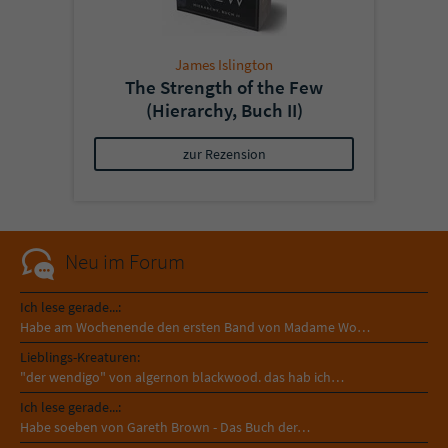
James Islington
The Strength of the Few
(Hierarchy, Buch II)
zur Rezension
Neu im Forum
Ich lese gerade...:
Habe am Wochenende den ersten Band von Madame Wo…
Lieblings-Kreaturen:
"der wendigo" von algernon blackwood. das hab ich…
Ich lese gerade...:
Habe soeben von Gareth Brown - Das Buch der…