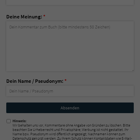
Deine Meinung:
*
Dein Name / Pseudonym:
*
Nicht
ausfüllen!
Hinweis:
Wir behalten uns vor, Kommentare ohne Angabe von Gründen zu löschen. Bitte
beachten Sie Urheberrecht und Privatsphäre; Werbung ist nicht gestattet. Ihr
Name bzw. Pseudonym wird öffentlich angezeigt; Nachnamen können zum
Datenschutz gekürzt werden. Zu Ihrem Schutz können Kontaktdaten wie E-Mail-