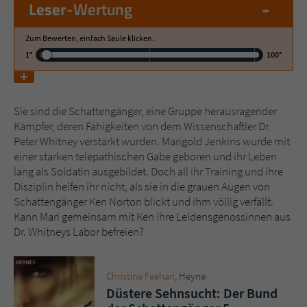
-
Leser
-Wertung
Name
tx_pwcomments_ahash
Zum Bewerten, einfach Säule klicken.
1°
100°
Anbieter
Literatur-Couch Medien GmbH & Co. KG
Laufzeit
1 Jahr
Sie sind die Schattengänger, eine Gruppe herausragender
Kämpfer, deren Fähigkeiten von dem Wissenschaftler Dr.
Zweck
Cookie für Kommentare einzelner Buchtitel
Peter Whitney verstärkt wurden. Marigold Jenkins wurde mit
einer starken telepathischen Gabe geboren und ihr Leben
lang als Soldatin ausgebildet. Doch all ihr Training und ihre
Name
fe_typo_user
Disziplin helfen ihr nicht, als sie in die grauen Augen von
Schattengänger Ken Norton blickt und ihm völlig verfällt.
Anbieter
Literatur-Couch Medien GmbH & Co. KG
Kann Mari gemeinsam mit Ken ihre Leidensgenossinnen aus
Dr. Whitneys Labor befreien?
Laufzeit
Session
Dieses Cookie gewährleistet die
Christine Feehan
, Heyne
Kommunikation der Webseite mit dem
Düstere Sehnsucht: Der Bund
Zweck
Benutzer. Es wird benötigt um z. B. den