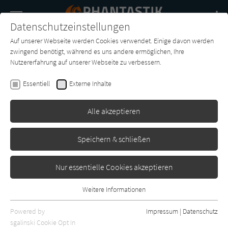
Navigation
Datenschutzeinstellungen
Couch
wechse
Auf unserer Webseite werden Cookies verwendet. Einige davon werden
Buch-
Forum
Charts
News
SUCHE
zwingend benötigt, während es uns andere ermöglichen, Ihre
Entdecker
Nutzererfahrung auf unserer Webseite zu verbessern.
Christine Feehan
Essentiell
Externe Inhalte
Düstere Sehnsucht: Der Bund
der Schattengänger 5
Alle akzeptieren
Heyne
Erschienen: Juni 2010
0
Speichern & schließen
Nur essentielle Cookies akzeptieren
Weitere Informationen
Essentiell
Essentielle Cookies werden für grundlegende Funktionen der
Powered by
Impressum
|
Datenschutz
Webseite benötigt. Dadurch ist gewährleistet, dass die Webseite
sgalinski Cookie Opt In