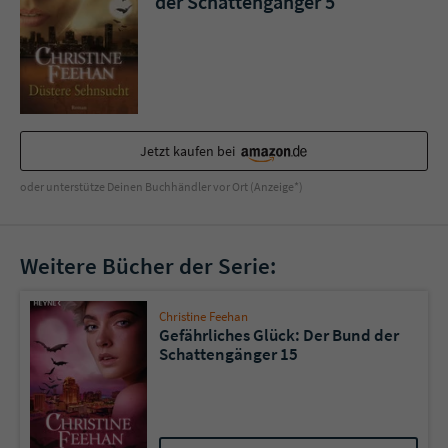
der Schattengänger 5
Sicherheitscode des Kontaktformulars zu
überprüfen.
Jetzt kaufen bei
oder unterstütze Deinen Buchhändler vor Ort (Anzeige*)
Weitere Bücher der Serie:
Christine Feehan
Gefährliches Glück: Der Bund der
Schattengänger 15