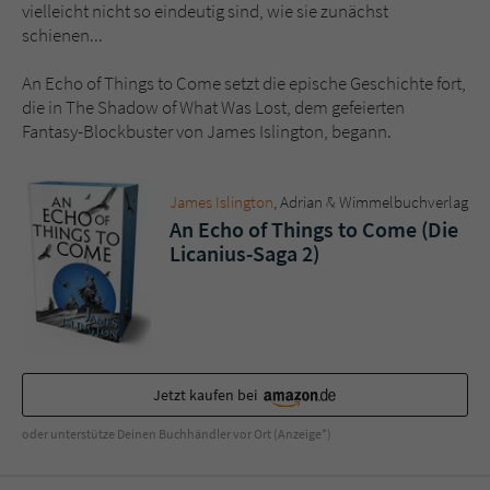
Sicherheitscode des Kontaktformulars zu
vielleicht nicht so eindeutig sind, wie sie zunächst
überprüfen.
schienen...
An Echo of Things to Come setzt die epische Geschichte fort,
die in The Shadow of What Was Lost, dem gefeierten
Fantasy-Blockbuster von James Islington, begann.
James Islington
, Adrian & Wimmelbuchverlag
An Echo of Things to Come (Die
Licanius-Saga 2)
Jetzt kaufen bei
oder unterstütze Deinen Buchhändler vor Ort (Anzeige*)