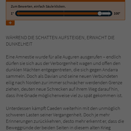
Zum Bewerten, einfach Säule klicken.
1°
100°
Name
tx_pwcomments_ahash
Anbieter
Literatur-Couch Medien GmbH & Co. KG
WÄHREND DIE SCHATTEN AUFSTEIGEN, ERWACHT DIE
Laufzeit
1 Jahr
DUNKELHEIT
Zweck
Cookie für Kommentare einzelner Buchtitel
Eine Amnestie wurde für alle Auguren ausgerufen – endlich
dürfen sie sich aus der Verborgenheit wagen und offen den
dunklen Mächten entgegentreten, die sich gegen Andarra
Name
fe_typo_user
sammeln. Doch als Davian und seine neuen Verbündeten
eilig nach Norden zur immer schwächer werdenden Grenze
Anbieter
Literatur-Couch Medien GmbH & Co. KG
ziehen, deuten neue Schrecken auf ihrem Weg darauf hin,
dass ihre Gnade möglicherweise viel zu spät gekommen ist.
Laufzeit
Session
Unterdessen kämpft Caeden weiterhin mit den unmöglich
Dieses Cookie gewährleistet die
schweren Lasten seiner Vergangenheit. Doch je mehr
Kommunikation der Webseite mit dem
Erinnerungen zurückkehren, desto mehr erkennt er, dass die
Zweck
Benutzer. Es wird benötigt um z. B. den
Beweggründe der beiden Seiten in diesem alten Krieg