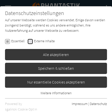
Navigation
Datenschutzeinstellungen
Couch
wechse
Auf unserer Webseite werden Cookies verwendet. Einige davon werden
Buch-
Forum
Charts
News
SUCHE
zwingend benötigt, während es uns andere ermöglichen, Ihre
Entdecker
Nutzererfahrung auf unserer Webseite zu verbessern.
James Islington
Essentiell
Externe Inhalte
An Echo of Things to Come (Die
Licanius-Saga 2)
Alle akzeptieren
Adrian & Wimmelbuchverlag
Erschienen: Juli 2026
0
Speichern & schließen
Nur essentielle Cookies akzeptieren
Weitere Informationen
Essentiell
Essentielle Cookies werden für grundlegende Funktionen der
Powered by
Impressum
|
Datenschutz
Webseite benötigt. Dadurch ist gewährleistet, dass die Webseite
sgalinski Cookie Opt In