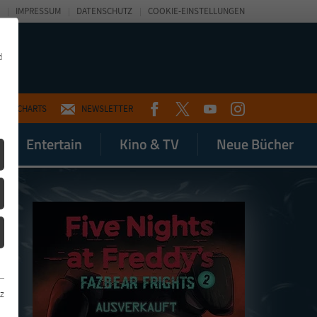
IMPRESSUM
DATENSCHUTZ
COOKIE-EINSTELLUNGEN
d
FACEBOOK
TWITTER
YOUTUBE
INSTAGRAM
CHARTS
NEWSLETTER
Entertain
Kino & TV
Neue Bücher
z