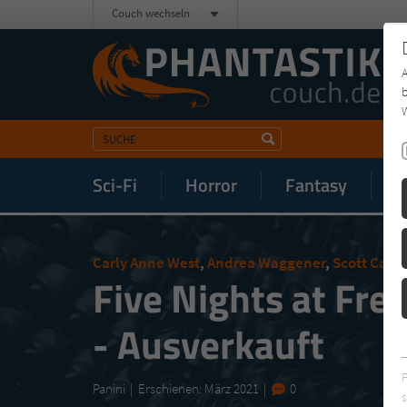
Couch wechseln
b
W
Sci-Fi
Horror
Fantasy
M
Carly Anne West
,
Andrea Waggener
,
Scott Caw
Five Nights at Fre
- Ausverkauft
Panini
Erschienen: März 2021
0
s