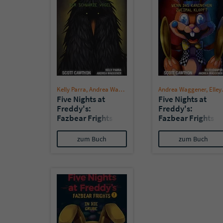
Kelly Parra
,
Andrea Waggener
,
Scott Cawthon
Andrea Waggener
,
Elley Cooper
Five Nights at
Five Nights at
Freddy's:
Freddy's:
Fazbear Frights 6
Fazbear Frights 5
- Der schwarze
- Wenn das
Vogel
Kaninchen
zum Buch
zum Buch
zweimal klopft