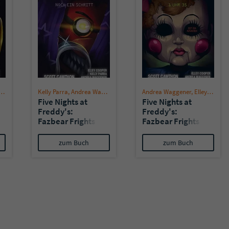
überprüfen.
,
Scott Cawthon
Kelly Parra
,
Andrea Waggener
,
Elley Cooper
Andrea Waggener
,
Scott Cawthon
,
Elley Cooper
Five Nights at
Five Nights at
Freddy's:
Freddy's:
Fazbear Frights 4
Fazbear Frights 3
- Noch ein Schritt
- 1 Uhr 35
zum Buch
zum Buch