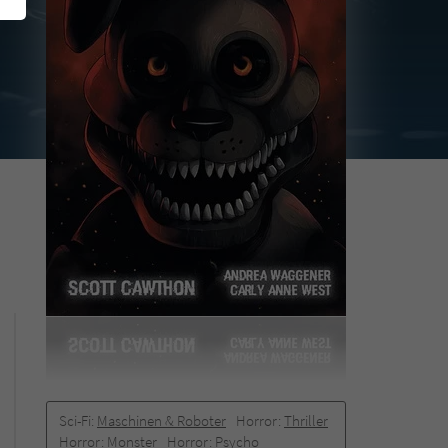
Sci-Fi:
Maschinen & Roboter
Horror:
Thriller
Horror:
Monster
Horror:
Psycho