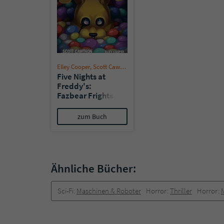
Elley Cooper
,
Scott Cawthon
Five Nights at
Freddy's:
Fazbear Frights 1
- In die Grube
zum Buch
Ähnliche Bücher:
Sci-Fi:
Maschinen & Roboter
Horror:
Thriller
Horror: