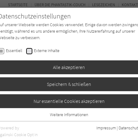
STARTSEITE
ÜBER DIE PHANTASTIK-COUCH
LESEZEICHEN
KONTAKT
Datenschutzeinstellungen
Auf unserer Webseite werden Cookies verwendet. Einige davon werden zwingen
enötigt, während es uns andere ermöglichen, Ihre Nutzererfahrung auf unserer
ebseite zu verbessern.
BUCH-ENTDECKER
FORUM
Essentiell
Externe Inhalte
ystery
Buchtyp
Autor*in
Magazin
Alle akzeptieren
Speichern & schließen
thon
ddy's: Fazbear Frights 2
Nur essentielle Cookies akzeptieren
Weitere Informationen
Essentiell
Essentielle Cookies werden für grundlegende Funktionen der Webseite
Powered by
Impressum
|
Datenschut
benötigt. Dadurch ist gewährleistet, dass die Webseite einwandfrei
galinski Cookie Opt In