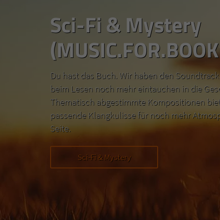
Sci-Fi & Mystery
(MUSIC.FOR.BOOK
Du hast das Buch. Wir haben den Soundtrack.
beim Lesen noch mehr eintauchen in die Ges
Thematisch abgestimmte Kompositionen biete
passende Klangkulisse für noch mehr Atmosp
Seite.
Sci-Fi & Mystery