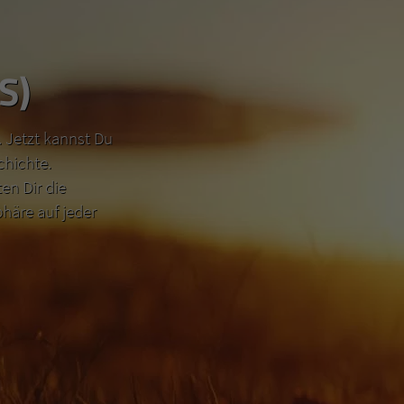
S)
 Jetzt kannst Du
chichte.
n Dir die
häre auf jeder