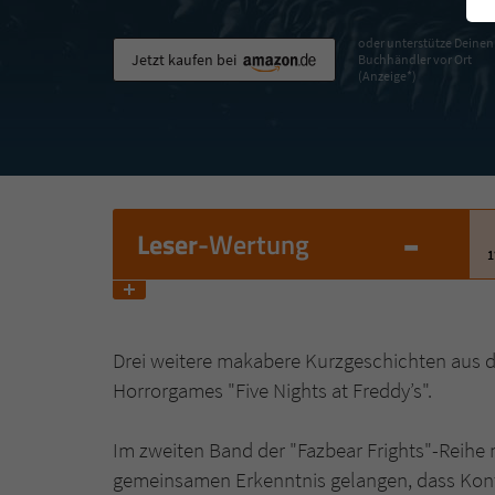
oder unterstütze Deinen
Jetzt kaufen bei
Buchhändler vor Ort
(Anzeige*)
-
Leser
-Wertung
1
Drei weitere makabere Kurzgeschichten aus 
Horrorgames "Five Nights at Freddy’s".
Im zweiten Band der "Fazbear Frights"-Reihe 
gemeinsamen Erkenntnis gelangen, dass Kontro