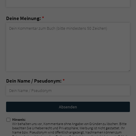
Deine Meinung:
*
Dein Name / Pseudonym:
*
Nicht
ausfüllen!
Hinweis:
Wir behalten uns vor, Kommentare ohne Angabe von Gründen zu löschen. Bitte
beachten Sie Urheberrecht und Privatsphäre; Werbung ist nicht gestattet. Ihr
Name bzw. Pseudonym wird öffentlich angezeigt; Nachnamen können zum