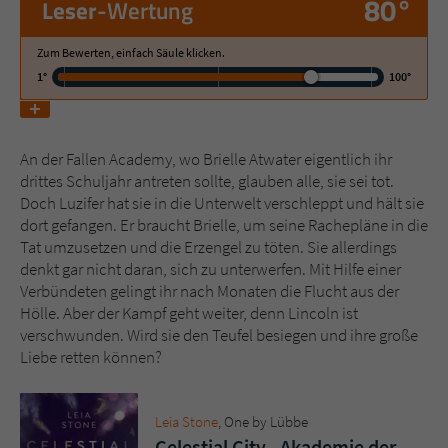
80°
Leser
-Wertung
Name
tx_pwcomments_ahash
Zum Bewerten, einfach Säule klicken.
1°
100°
Anbieter
Literatur-Couch Medien GmbH & Co. KG
Laufzeit
1 Jahr
An der Fallen Academy, wo Brielle Atwater eigentlich ihr
drittes Schuljahr antreten sollte, glauben alle, sie sei tot.
Zweck
Cookie für Kommentare einzelner Buchtitel
Doch Luzifer hat sie in die Unterwelt verschleppt und hält sie
dort gefangen. Er braucht Brielle, um seine Rachepläne in die
Tat umzusetzen und die Erzengel zu töten. Sie allerdings
Name
fe_typo_user
denkt gar nicht daran, sich zu unterwerfen. Mit Hilfe einer
Verbündeten gelingt ihr nach Monaten die Flucht aus der
Anbieter
Literatur-Couch Medien GmbH & Co. KG
Hölle. Aber der Kampf geht weiter, denn Lincoln ist
verschwunden. Wird sie den Teufel besiegen und ihre große
Laufzeit
Session
Liebe retten können?
Dieses Cookie gewährleistet die
Kommunikation der Webseite mit dem
Leia Stone
, One by Lübbe
Zweck
Benutzer. Es wird benötigt um z. B. den
Celestial City - Akademie der