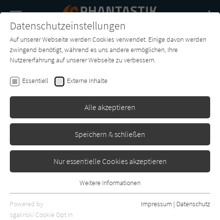
Navigation
Datenschutzeinstellungen
Couch
wechse
Auf unserer Webseite werden Cookies verwendet. Einige davon werden
Buch-
Forum
Charts
News
SUCHE
zwingend benötigt, während es uns andere ermöglichen, Ihre
Entdecker
Nutzererfahrung auf unserer Webseite zu verbessern.
Leia Stone
Essentiell
Externe Inhalte
Celestial City - Akademie der
Engel: Jahr 3
Alle akzeptieren
One by Lübbe
Erschienen: Juli 2021
1
Speichern & schließen
Nur essentielle Cookies akzeptieren
Weitere Informationen
Essentiell
Essentielle Cookies werden für grundlegende Funktionen der
Powered by
Impressum
|
Datenschutz
Webseite benötigt. Dadurch ist gewährleistet, dass die Webseite
sgalinski Cookie Opt In