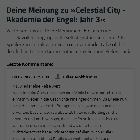
Deine Meinung zu »Celestial City -
Akademie der Engel: Jahr 3«
Wir freuen uns auf Deine Meinungen. Ein fairer und
respektvoller Umgang sollte selbstverständlich sein. Bitte
Spoiler zum Inhalt vermeiden oder zumindest als solche
deutlich in Deinem Kommentar kennzeichnen. Vielen Dank!
Letzte Kommentare:
08.07.2023 17:51:30
JuliesBookhismus
Mal wieder eine Reise wert
Nachdem die Story nun schon eine Weile her war, bin ich recht
einfach wieder in die Geschichte hineingekommen. Da Brielle nun
nicht die komplizierteste Protagonistin ist, war das nun auch zu
erwarten. Dass Lincoln so abstürzt, hatte ich allerdings nicht
erwartet und noch weniger, dass Lucifer so krass austickt. Das
war dann doch eher erschreckend als unterhaltsam.
Nichtsdestotrotz hat es mir sehr gut gefallen, wir hier alles
zusammenkommt und Brielle sich weiterentwickelt und