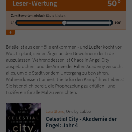
50°
Leser
-Wertung
Name
tx_pwcomments_ahash
Zum Bewerten, einfach Säule klicken.
1°
100°
Anbieter
Literatur-Couch Medien GmbH & Co. KG
Laufzeit
1 Jahr
Brielle ist aus der Hölle entkommen - und Luzifer kocht vor
Wut. Er plant, seinen Ärger an den Bewohnern der Erde
Zweck
Cookie für Kommentare einzelner Buchtitel
auszulassen. Währenddessen ist Chaos in Angel City
ausgebrochen, und die Armee der Fallen Academy versucht
alles, um die Stadt vor dem Untergang zu bewahren.
Name
fe_typo_user
Währenddessen trainiert Brielle für den Kampf ihres Lebens:
Sie ist endlich bereit, die Prophezeiung zu erfüllen - und
Anbieter
Literatur-Couch Medien GmbH & Co. KG
Luzifer ein für alle Mal zu vernichten.
Laufzeit
Session
Leia Stone
, One by Lübbe
Dieses Cookie gewährleistet die
Celestial City - Akademie der
Kommunikation der Webseite mit dem
Engel: Jahr 4
Zweck
Benutzer. Es wird benötigt um z. B. den