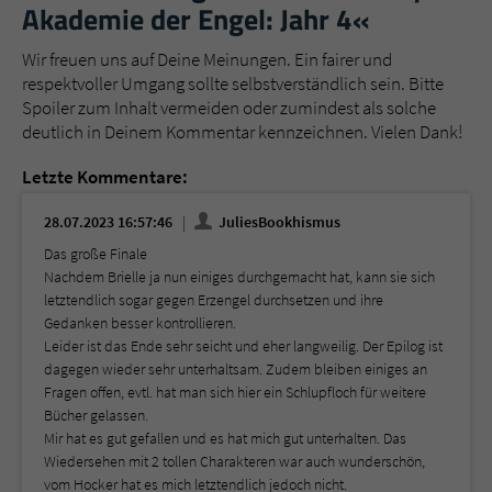
Akademie der Engel: Jahr 4«
Wir freuen uns auf Deine Meinungen. Ein fairer und
respektvoller Umgang sollte selbstverständlich sein. Bitte
Spoiler zum Inhalt vermeiden oder zumindest als solche
deutlich in Deinem Kommentar kennzeichnen. Vielen Dank!
Letzte Kommentare:
28.07.2023 16:57:46
JuliesBookhismus
Das große Finale
Nachdem Brielle ja nun einiges durchgemacht hat, kann sie sich
letztendlich sogar gegen Erzengel durchsetzen und ihre
Gedanken besser kontrollieren.
Leider ist das Ende sehr seicht und eher langweilig. Der Epilog ist
dagegen wieder sehr unterhaltsam. Zudem bleiben einiges an
Fragen offen, evtl. hat man sich hier ein Schlupfloch für weitere
Bücher gelassen.
Mir hat es gut gefallen und es hat mich gut unterhalten. Das
Wiedersehen mit 2 tollen Charakteren war auch wunderschön,
vom Hocker hat es mich letztendlich jedoch nicht.