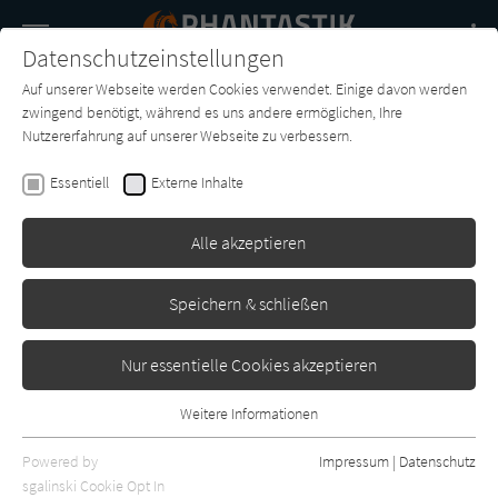
Navigation
Datenschutzeinstellungen
Couch
wechse
Auf unserer Webseite werden Cookies verwendet. Einige davon werden
Buch-
Forum
Charts
News
SUCHE
zwingend benötigt, während es uns andere ermöglichen, Ihre
Entdecker
Nutzererfahrung auf unserer Webseite zu verbessern.
Leia Stone
Essentiell
Externe Inhalte
Celestial City - Akademie der
Engel: Jahr 4
Alle akzeptieren
One by Lübbe
Erschienen: August 2022
1
Speichern & schließen
Nur essentielle Cookies akzeptieren
Weitere Informationen
Essentiell
Essentielle Cookies werden für grundlegende Funktionen der
Powered by
Impressum
|
Datenschutz
Webseite benötigt. Dadurch ist gewährleistet, dass die Webseite
sgalinski Cookie Opt In