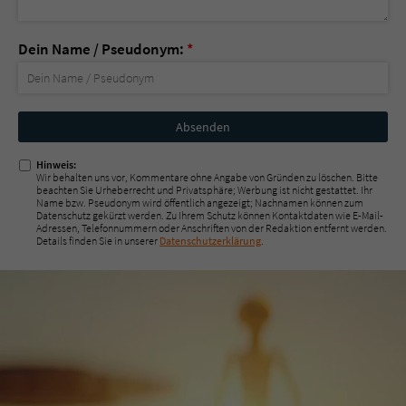
Dein Name / Pseudonym:
*
Nicht
ausfüllen!
Hinweis:
Wir behalten uns vor, Kommentare ohne Angabe von Gründen zu löschen. Bitte
beachten Sie Urheberrecht und Privatsphäre; Werbung ist nicht gestattet. Ihr
Name bzw. Pseudonym wird öffentlich angezeigt; Nachnamen können zum
Datenschutz gekürzt werden. Zu Ihrem Schutz können Kontaktdaten wie E-Mail-
Adressen, Telefonnummern oder Anschriften von der Redaktion entfernt werden.
Details finden Sie in unserer
Datenschutzerklärung
.