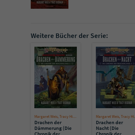
Weitere Bücher der Serie:
Margaret Weis
,
Tracy Hickman
Margaret Weis
,
Tracy Hickman
Drachen der
Drachen der
Dämmerung (Die
Nacht (Die
Chronik der
Chronik der