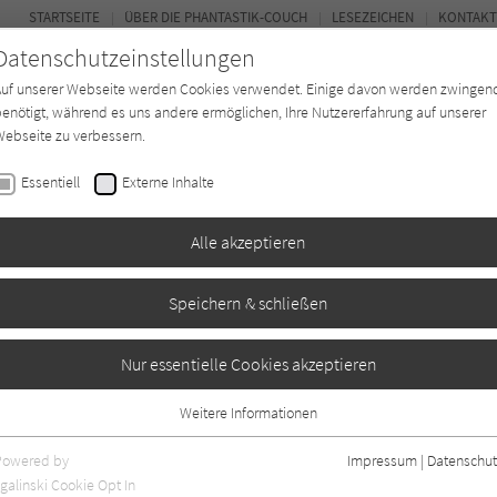
STARTSEITE
ÜBER DIE PHANTASTIK-COUCH
LESEZEICHEN
KONTAKT
Datenschutzeinstellungen
Auf unserer Webseite werden Cookies verwendet. Einige davon werden zwingen
enötigt, während es uns andere ermöglichen, Ihre Nutzererfahrung auf unserer
ebseite zu verbessern.
BUCH-ENTDECKER
FORUM
Essentiell
Externe Inhalte
ystery
Buchtyp
Autor*in
Magazin
Alle akzeptieren
Speichern & schließen
chts (Die Chronik der
Nur essentielle Cookies akzeptieren
Weitere Informationen
Essentiell
Essentielle Cookies werden für grundlegende Funktionen der Webseite
Powered by
Impressum
|
Datenschut
benötigt. Dadurch ist gewährleistet, dass die Webseite einwandfrei
galinski Cookie Opt In