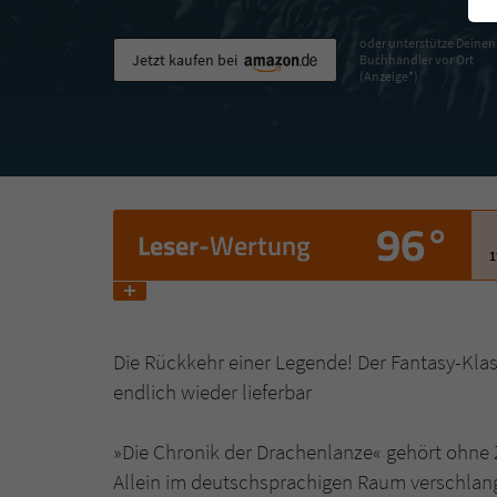
oder unterstütze Deinen
Jetzt kaufen bei
Buchhändler vor Ort
(Anzeige*)
96°
Leser
-Wertung
1
Die Rückkehr einer Legende! Der Fantasy-Klas
endlich wieder lieferbar
»Die Chronik der Drachenlanze« gehört ohne Z
Allein im deutschsprachigen Raum verschlang