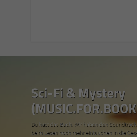
Sci-Fi & Mystery
(MUSIC.FOR.BOOK
Du hast das Buch. Wir haben den Soundtrack.
beim Lesen noch mehr eintauchen in die Ges