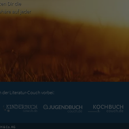
n Dir die
häre auf jeder
der Literatur-Couch vorbei:
H & Co. KG