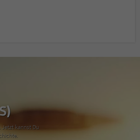
S)
 Jetzt kannst Du
chichte.