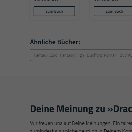
Drachenlanze 3)
Drachenlanze 2)
zum Buch
zum Buch
Ähnliche Bücher:
Fantasy:
Epic
Fantasy:
High
Buchtyp:
Roman
Bucht
Deine Meinung zu »Drach
Wir freuen uns auf Deine Meinungen. Ein faire
zumindest als solche deutlich in Deinem Ko