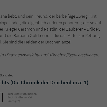
Name
tx_pwcomments_ahash
rana liebt, und sein Freund, der bärbeißige Zwerg Flint
inge findet, die eigentlich anderen gehören –; der so auf
Anbieter
Literatur-Couch Medien GmbH & Co. KG
er Krieger Caramon und Raistlin, der Zauberer – Brüder,
Laufzeit
1 Jahr
und die Barbarin Goldmond – die das Mittel zur Rettung
d. Sie sind die Helden der Drachenlanze!
Zweck
Cookie für Kommentare einzelner Buchtitel
teln »Drachenzwielicht« und »Drachenjäger« erschienen.
Name
fe_typo_user
Anbieter
Literatur-Couch Medien GmbH & Co. KG
 Blanvalet
chts (Die Chronik der Drachenlanze 1)
Laufzeit
Session
Dieses Cookie gewährleistet die Kommunikation der
oder unterstütze Deinen
Webseite mit dem Benutzer. Es wird benötigt um z. B.
Buchhändler vor Ort
Zweck
(Anzeige*)
den Sicherheitscode des Kontaktformulars zu