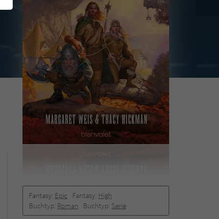
Fantasy:
Epic
Fantasy:
High
Buchtyp:
Roman
Buchtyp:
Serie