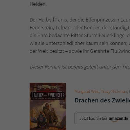
Helden.
Der Halbelf Tanis, der die Elfenprinzessin Lau
Feuerstein; Tolpan – der Kender, der ständig D
die Ehre bedachte Ritter Sturm Feuerklinge; d
wie sie unterschiedlicher kaum sein können; 
der Welt besitzt – sowie ihr Gefährte Flußwin
Dieser Roman ist bereits geteilt unter den Ti
Margaret Weis
,
Tracy Hickman
,
Drachen des Zwieli
Jetzt kaufen bei