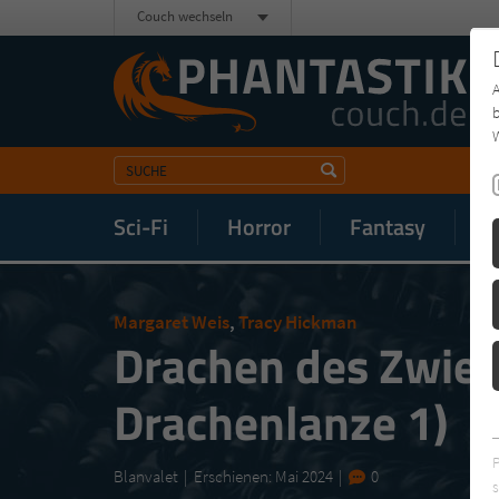
Couch wechseln
b
W
Sci-Fi
Horror
Fantasy
M
Margaret Weis
,
Tracy Hickman
Drachen des Zwieli
Drachenlanze 1)
Blanvalet
Erschienen: Mai 2024
0
s