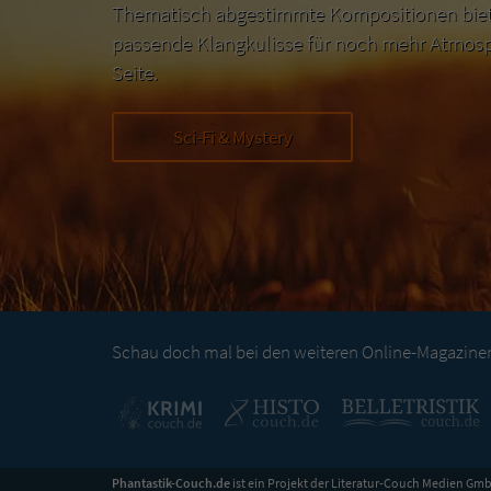
Thematisch abgestimmte Kompositionen biete
passende Klangkulisse für noch mehr Atmosp
Seite.
Sci-Fi & Mystery
Schau doch mal bei den weiteren Online-Magazinen 
Phantastik-Couch.de
ist ein Projekt der
Literatur-Couch Medien Gmb