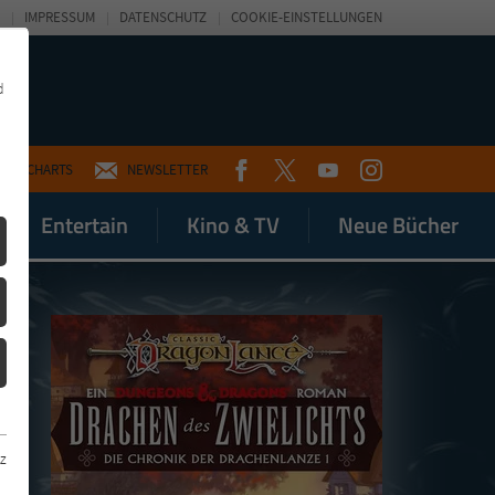
IMPRESSUM
DATENSCHUTZ
COOKIE-EINSTELLUNGEN
d
FACEBOOK
TWITTER
YOUTUBE
INSTAGRAM
CHARTS
NEWSLETTER
Entertain
Kino & TV
Neue Bücher
z