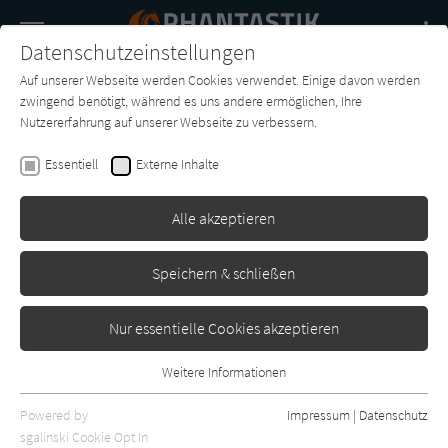
Navigation
Datenschutzeinstellungen
Couch
wechse
Auf unserer Webseite werden Cookies verwendet. Einige davon werden
Buch-
Forum
Charts
News
SUCHE
zwingend benötigt, während es uns andere ermöglichen, Ihre
Entdecker
Nutzererfahrung auf unserer Webseite zu verbessern.
Young-do Lee
Essentiell
Externe Inhalte
Das Blut der Herzlosen - Die
Legende vom Tränenvogel 1
Alle akzeptieren
Heyne
Erschienen: April 2024
0
Speichern & schließen
Nur essentielle Cookies akzeptieren
Weitere Informationen
Essentiell
Essentielle Cookies werden für grundlegende Funktionen der
Powered by
Impressum
|
Datenschutz
Webseite benötigt. Dadurch ist gewährleistet, dass die Webseite
sgalinski Cookie Opt In