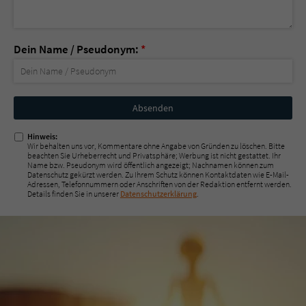
Dein Name / Pseudonym:
*
Nicht
ausfüllen!
Hinweis:
Wir behalten uns vor, Kommentare ohne Angabe von Gründen zu löschen. Bitte
beachten Sie Urheberrecht und Privatsphäre; Werbung ist nicht gestattet. Ihr
Name bzw. Pseudonym wird öffentlich angezeigt; Nachnamen können zum
Datenschutz gekürzt werden. Zu Ihrem Schutz können Kontaktdaten wie E-Mail-
Adressen, Telefonnummern oder Anschriften von der Redaktion entfernt werden.
Details finden Sie in unserer
Datenschutzerklärung
.