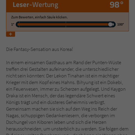
98°
Leser
-Wertung
Name
tx_pwcomments_ahash
Zum Bewerten, einfach Säule klicken.
1°
100°
Anbieter
Literatur-Couch Medien GmbH & Co. KG
Laufzeit
1 Jahr
Die Fantasy-Sensation aus Korea!
Zweck
Cookie für Kommentare einzelner Buchtitel
In einem einsamen Gasthaus am Rand der Punten-Wüste
treffen drei Gestalten aufeinander, die unterschiedlicher
nicht sein könnten: Der Lekon Tinahan ist ein mächtiger
Name
fe_typo_user
Krieger mit dem Kopf eines Hahns. Bihyung ist ein Dokebi,
ein Feuerwesen, immer zu Scherzen aufgelegt. Und Kaygon
Anbieter
Literatur-Couch Medien GmbH & Co. KG
Draka ist ein Mensch, der das legendäre Schwert eines
Königs trägt und ein düsteres Geheimnis verbirgt.
Laufzeit
Session
Gemeinsam machen sie sich auf den Weg ins Reich der
Nagas, schuppigen Gedankenlesern, die verborgen im
Dieses Cookie gewährleistet die
Dschungel von Kiboren leben und sich die Herzen
Kommunikation der Webseite mit dem
herausschneiden, um unsterblich zu werden. Sie folgen dem
Zweck
Benutzer. Es wird benötigt um z. B. den