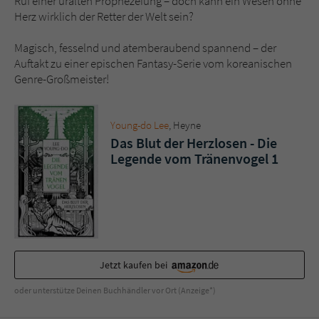
Ruf einer uralten Prophezeiung – doch kann ein Wesen ohne
Sicherheitscode des Kontaktformulars zu
Herz wirklich der Retter der Welt sein?
überprüfen.
Magisch, fesselnd und atemberaubend spannend – der
Auftakt zu einer epischen Fantasy-Serie vom koreanischen
Genre-Großmeister!
Young-do Lee
, Heyne
Das Blut der Herzlosen - Die
Legende vom Tränenvogel 1
Jetzt kaufen bei
oder unterstütze Deinen Buchhändler vor Ort (Anzeige*)