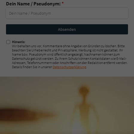
Dein Name / Pseudonym:
*
Nicht
ausfüllen!
Hinweis:
Wir behalten uns vor, Kommentare ohne Angabe von Gründen zu löschen. Bitte
beachten Sie Urheberrecht und Privatsphäre; Werbung ist nicht gestattet. Ihr
Name bzw. Pseudonym wird öffentlich angezeigt; Nachnamen können zum
Datenschutz gekürzt werden. Zu Ihrem Schutz können Kontaktdaten wie E-Mail-
Adressen, Telefonnummern oder Anschriften von der Redaktion entfernt werden.
Details finden Sie in unserer
Datenschutzerklärung
.