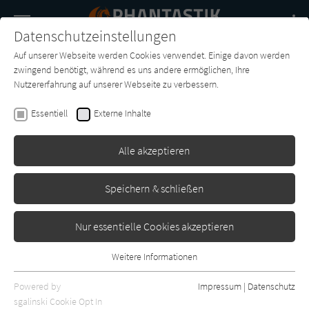
Navigation
Datenschutzeinstellungen
Couch
wechse
Auf unserer Webseite werden Cookies verwendet. Einige davon werden
Buch-
Forum
Charts
News
SUCHE
zwingend benötigt, während es uns andere ermöglichen, Ihre
Entdecker
Nutzererfahrung auf unserer Webseite zu verbessern.
Maeve Harper
Essentiell
Externe Inhalte
Wen das Licht erwählt (Ashville
Academy 2)
Alle akzeptieren
Piper
Erschienen: Oktober 2024
0
Speichern & schließen
Nur essentielle Cookies akzeptieren
Weitere Informationen
Essentiell
Essentielle Cookies werden für grundlegende Funktionen der
Powered by
Impressum
|
Datenschutz
Webseite benötigt. Dadurch ist gewährleistet, dass die Webseite
sgalinski Cookie Opt In