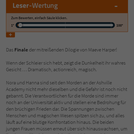
-
Leser
-Wertung
Name
tx_pwcomments_ahash
Zum Bewerten, einfach Säule klicken.
1°
100°
Anbieter
Literatur-Couch Medien GmbH & Co. KG
Laufzeit
1 Jahr
Das
Finale
der mitreißenden Dilogie von Maeve Harper!
Zweck
Cookie für Kommentare einzelner Buchtitel
Wenn der Schleier sich hebt, zeigt die Dunkelheit ihr wahres
Gesicht … Dramatisch, actionreich, magisch.
Name
fe_typo_user
Nora und Hanna sind seit den Morden an der Ashville
Academy nicht mehr dieselben und die Gefahr ist noch nicht
Anbieter
Literatur-Couch Medien GmbH & Co. KG
gebannt. Die Verantwortlichen für die Morde sind immer
noch an der Universität aktiv und stellen eine Bedrohung für
Laufzeit
Session
den brüchigen Frieden dar. Die Spannungen zwischen
Menschen und magischen Wesen spitzen sich zu, und alles
Dieses Cookie gewährleistet die
läuft auf eine blutige Konfrontation hinaus. Die beiden
Kommunikation der Webseite mit dem
jungen Frauen müssen erneut über sich hinauswachsen, um
Zweck
Benutzer. Es wird benötigt um z. B. den