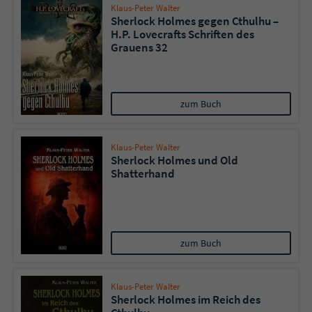
Klaus-Peter Walter
Sherlock Holmes gegen Cthulhu –
H.P. Lovecrafts Schriften des
Name
tx_pwcomments_ahash
Grauens 32
Anbieter
Literatur-Couch Medien GmbH & Co. KG
Laufzeit
1 Jahr
zum Buch
Zweck
Cookie für Kommentare einzelner Buchtitel
Klaus-Peter Walter
Sherlock Holmes und Old
Shatterhand
Name
fe_typo_user
Anbieter
Literatur-Couch Medien GmbH & Co. KG
Laufzeit
Session
zum Buch
Dieses Cookie gewährleistet die
Kommunikation der Webseite mit dem
Klaus-Peter Walter
Sherlock Holmes im Reich des
Zweck
Benutzer. Es wird benötigt um z. B. den