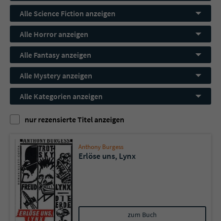
Alle Science Fiction anzeigen
Name
tx_pwcomments_ahash
Alle Horror anzeigen
Anbieter
Literatur-Couch Medien GmbH & Co. KG
Alle Fantasy anzeigen
Laufzeit
1 Jahr
Alle Mystery anzeigen
Zweck
Cookie für Kommentare einzelner Buchtitel
Alle Kategorien anzeigen
nur rezensierte Titel anzeigen
Name
fe_typo_user
Anbieter
Literatur-Couch Medien GmbH & Co. KG
Anthony Burgess
Erlöse uns, Lynx
Laufzeit
Session
Dieses Cookie gewährleistet die
Kommunikation der Webseite mit dem
Zweck
Benutzer. Es wird benötigt um z. B. den
zum Buch