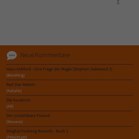
Sicherheitscode des Kontaktformulars zu
überprüfen.
Neue Kommentare
Haus Ashford - Eine Frage der Magie (Stephen Oakwood 3)
(BeoWing)
Red Star Rebels
(Natalie)
Die Kuratorin
(AR)
Der unsichtbare Freund
(Moverix)
Dinghai Fusheng Records - Buch 1
(PMelittaM)