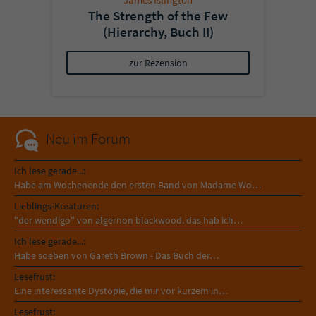
The Strength of the Few
(Hierarchy, Buch II)
zur Rezension
Neu im Forum
Ich lese gerade...:
Habe am Wochenende den ersten Band von Madame Wo…
Lieblings-Kreaturen:
"der wendigo" von algernon blackwood. das hab ich…
Ich lese gerade...:
Habe soeben von Gareth Brown - Das Buch der…
Lesefrust:
Eine interessante Dystopie, die mir vor kurzem in…
Lesefrust: