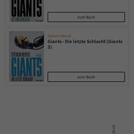
Name
tx_pwcomments_ahash
zum Buch
Anbieter
Literatur-Couch Medien GmbH & Co. KG
Sylvain Neuvel
Giants - Die letzte Schlacht (Giants
Laufzeit
1 Jahr
3)
Zweck
Cookie für Kommentare einzelner Buchtitel
Name
fe_typo_user
zum Buch
Anbieter
Literatur-Couch Medien GmbH & Co. KG
Laufzeit
Session
Dieses Cookie gewährleistet die
Kommunikation der Webseite mit dem
Zweck
Benutzer. Es wird benötigt um z. B. den