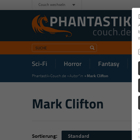
Couch wechseln
b
W
Sci-Fi
Horror
Fantasy
M
Phantastik-Couch.de
Autor*in
Mark Clifton
Mark Clifton
Sortierung:
Standard
s