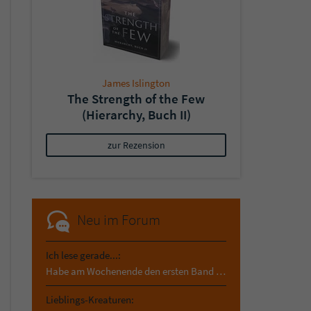
James Islington
The Strength of the Few
(Hierarchy, Buch II)
zur Rezension
Neu im Forum
Ich lese gerade...:
Habe am Wochenende den ersten Band von Madame Wo…
Lieblings-Kreaturen: