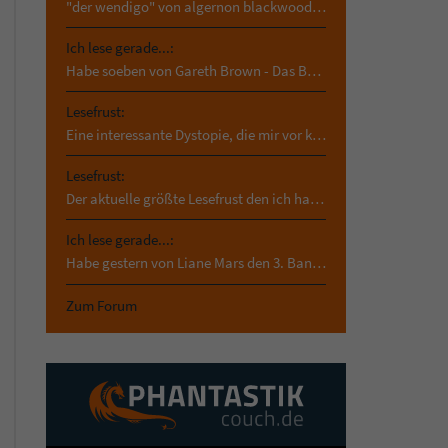
"der wendigo" von algernon blackwood. das hab ich…
Ich lese gerade...:
Habe soeben von Gareth Brown - Das Buch der…
Lesefrust:
Eine interessante Dystopie, die mir vor kurzem in…
Lesefrust:
Der aktuelle größte Lesefrust den ich habe und der…
Ich lese gerade...:
Habe gestern von Liane Mars den 3. Band von asrai…
Zum Forum