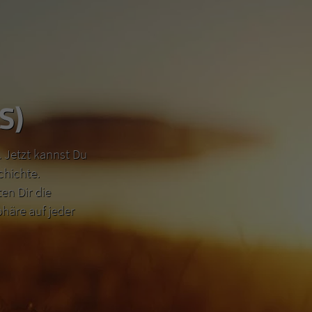
S)
 Jetzt kannst Du
chichte.
n Dir die
häre auf jeder