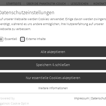
STARTSEITE
ÜBER DIE PHANTASTIK-COUCH
LESEZEICHEN
KONTAKT
Datenschutzeinstellungen
Auf unserer Webseite werden Cookies verwendet. Einige davon werden zwingen
enötigt, während es uns andere ermöglichen, Ihre Nutzererfahrung auf unserer
ebseite zu verbessern.
BUCH-ENTDECKER
FORUM
Essentiell
Externe Inhalte
ystery
Buchtyp
Autor*in
Magazin
Alle akzeptieren
Speichern & schließen
Nur essentielle Cookies akzeptieren
Weitere Informationen
Essentiell
Essentielle Cookies werden für grundlegende Funktionen der Webseite
Powered by
Impressum
|
Datenschut
benötigt. Dadurch ist gewährleistet, dass die Webseite einwandfrei
nur rezensierte Titel anzeigen
galinski Cookie Opt In