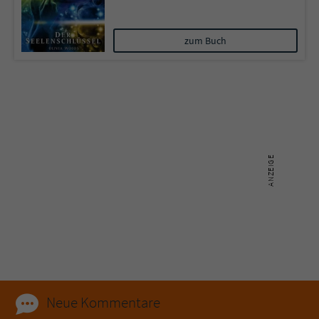
Name
tx_pwcomments_ahash
zum Buch
Anbieter
Literatur-Couch Medien GmbH & Co. KG
Laufzeit
1 Jahr
Zweck
Cookie für Kommentare einzelner Buchtitel
Name
fe_typo_user
Anbieter
Literatur-Couch Medien GmbH & Co. KG
Laufzeit
Session
Dieses Cookie gewährleistet die
Kommunikation der Webseite mit dem
Neue Kommentare
Zweck
Benutzer. Es wird benötigt um z. B. den