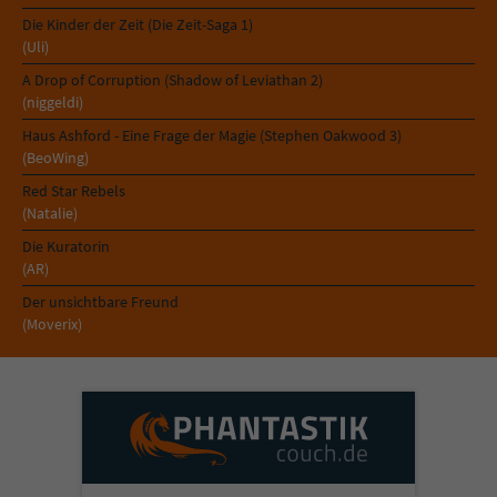
Sicherheitscode des Kontaktformulars zu
Die Kinder der Zeit (Die Zeit-Saga 1)
überprüfen.
(Uli)
A Drop of Corruption (Shadow of Leviathan 2)
(niggeldi)
Haus Ashford - Eine Frage der Magie (Stephen Oakwood 3)
(BeoWing)
Red Star Rebels
(Natalie)
Die Kuratorin
(AR)
Der unsichtbare Freund
(Moverix)