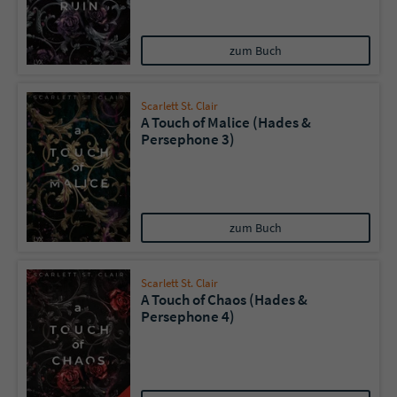
Name
tx_pwcomments_ahash
zum Buch
Anbieter
Literatur-Couch Medien GmbH & Co. KG
Scarlett St. Clair
A Touch of Malice (Hades &
Laufzeit
1 Jahr
Persephone 3)
Zweck
Cookie für Kommentare einzelner Buchtitel
Name
fe_typo_user
zum Buch
Anbieter
Literatur-Couch Medien GmbH & Co. KG
Scarlett St. Clair
A Touch of Chaos (Hades &
Laufzeit
Session
Persephone 4)
Dieses Cookie gewährleistet die
Kommunikation der Webseite mit dem
Zweck
Benutzer. Es wird benötigt um z. B. den